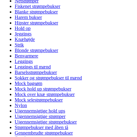
Netstrømper
Fiskenet strømpebukser
Blanke strømpebukser
Harem bukser
Hipster strømpebukser
Hold op
Jeggings
Knæhøjde
Strik
Blonde strømpebukser
Benvarmere
Leggings
Leggings til mænd
Barselsstrømpebukser
Sokker og strømpebukser til mænd
Mock bagsøm
Mock hold up strømpebukser
Mock over knæ strømpebukser
Mock selestrømpebukser
Nylon
Uigennemsigtige hold ups
Uigennemsigtige strømper
Uigennemsigtige strømpebukser
Strømpebukser med åben tå
Gennembrudte strømpebukser