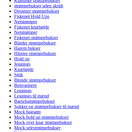
Klassiske strømpebukser
strømpebukser uden skridt
Designer strømpebukser
Fiskenet Hold Ups
Netstrømper
Fiskenet knæhøjde
Netstrømper
Fiskenet strømpebukser
Blanke strømpebukser
Harem bukser
Hipster strømpebukser
Hold op
Jeggings
Knæhøjde
Strik
Blonde strømpebukser
Benvarmere
Leggings
Leggings til mænd
Barselsstrømpebukser
Sokker og strømpebukser til mænd
Mock bagsøm
Mock hold up strømpebukser
Mock over knæ strømpebukser
Mock selestrømpebukser