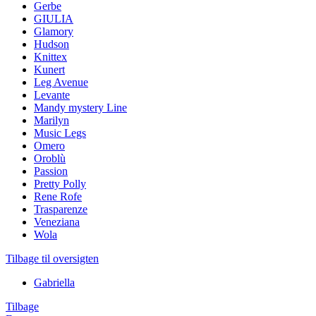
Gerbe
GIULIA
Glamory
Hudson
Knittex
Kunert
Leg Avenue
Levante
Mandy mystery Line
Marilyn
Music Legs
Omero
Oroblù
Passion
Pretty Polly
Rene Rofe
Trasparenze
Veneziana
Wola
Tilbage til oversigten
Gabriella
Tilbage