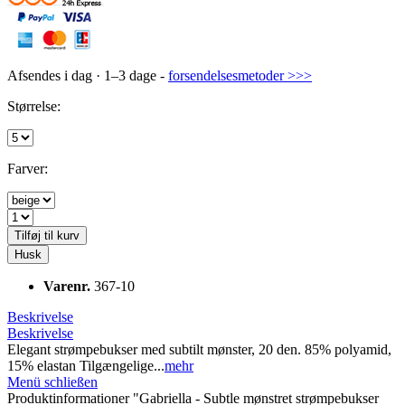
Afsendes i dag · 1–3 dage -
forsendelsesmetoder >>>
Størrelse:
Farver:
Tilføj til kurv
Husk
Varenr.
367-10
Beskrivelse
Beskrivelse
Elegant strømpebukser med subtilt mønster, 20 den. 85% polyamid,
15% elastan Tilgængelige...
mehr
Menü schließen
Produktinformationer "Gabriella - Subtle mønstret strømpebukser