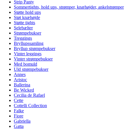
Strip Panty
Sommertights, hold ups, strømper, knæhøjder, ankelstrømper
Støtte hold ups
Støt knæhøjde
Støtte tights
Selebælter
Strømpebukser
Treggings
Bryllupssamling
Bryllup strømpebukser
Vinter leggings
Vinter strømpebukser
Med bomuld
Uld strømpebukser
Annes
Aristoc
Ballerina
Be Wicked
Cecilia de Rafael
Cette
Cottelli Collection
Falke
Fiore
Gabriella
Gatta