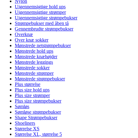
Nylon
Uigennemsigtige hold ups
Uigennemsigtige strømper
Uigennemsigtige strømpebukser
Strømpebukser med åben tå
Gennembrudte strømpebukser
Overknæ
Over knæ sokker
Mønstrede netstrømpebukser
Mønstrede hold ups
Mønstrede knæhøjder
Mønstrede leggings
Mønstrede sokker
Mønstrede strømper
Mønstrede strømpebukser
Plus størrelse
Plus size hold ups
Plus size strømper
Plus size strømpebukser
Sømløs
Sømløse strømpebukser
Shape Strømpebukser
Shoeliners
Størrelse XS
Størrelse XL, størrelse 5