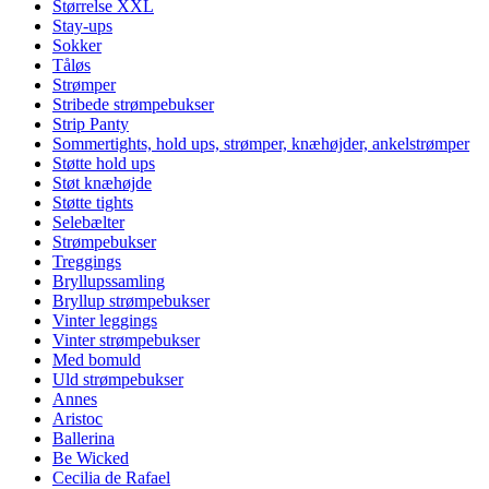
Størrelse XXL
Stay-ups
Sokker
Tåløs
Strømper
Stribede strømpebukser
Strip Panty
Sommertights, hold ups, strømper, knæhøjder, ankelstrømper
Støtte hold ups
Støt knæhøjde
Støtte tights
Selebælter
Strømpebukser
Treggings
Bryllupssamling
Bryllup strømpebukser
Vinter leggings
Vinter strømpebukser
Med bomuld
Uld strømpebukser
Annes
Aristoc
Ballerina
Be Wicked
Cecilia de Rafael