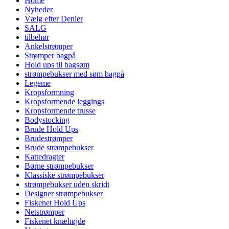
Home
Nyheder
Vælg efter Denier
SALG
tilbehør
Ankelstrømper
Strømper bagpå
Hold ups til bagsøm
strømpebukser med søm bagpå
Legeme
Kropsformning
Kropsformende leggings
Kropsformende trusse
Bodystocking
Brude Hold Ups
Brudestrømper
Brude strømpebukser
Kattedragter
Børne strømpebukser
Klassiske strømpebukser
strømpebukser uden skridt
Designer strømpebukser
Fiskenet Hold Ups
Netstrømper
Fiskenet knæhøjde