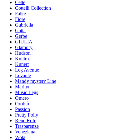
Cette
Cottelli Collection
Falke
Fiore
Gabriella
Gatta
Gerbe
GIULIA
Glamory
Hudson
Knittex
Kunert
Leg Avenue
Levante
Mandy mystery Line
Marilyn
Music Legs
Omero
Oroblù
Passion
Pretty Polly
Rene Rofe
Trasparenze
Veneziana
Wola