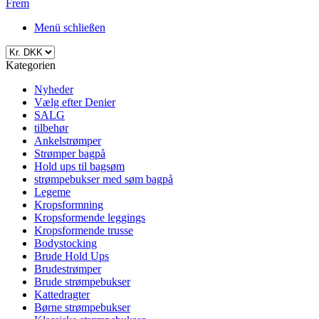
Frem
Menü schließen
Kategorien
Nyheder
Vælg efter Denier
SALG
tilbehør
Ankelstrømper
Strømper bagpå
Hold ups til bagsøm
strømpebukser med søm bagpå
Legeme
Kropsformning
Kropsformende leggings
Kropsformende trusse
Bodystocking
Brude Hold Ups
Brudestrømper
Brude strømpebukser
Kattedragter
Børne strømpebukser