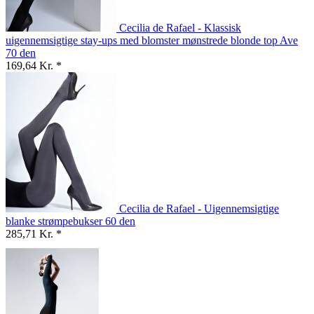
Cecilia de Rafael - Klassisk
uigennemsigtige stay-ups med blomster mønstrede blonde top Ave
70 den
169,64 Kr. *
Cecilia de Rafael - Uigennemsigtige
blanke strømpebukser 60 den
285,71 Kr. *