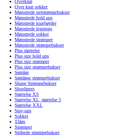
Overknæ
Over knæ sokker
Mønstrede netstrømpebukser
Mønstrede hold ups
Mønstrede knæhøjder
Mønstrede leggings
Mønstrede sokker
Mønstrede strømper
Mønstrede strømpebukser
Plus størrelse
Plus size hold ups
Plus size strømper
Plus size strømpebukser
Sømløs
Sømløse strømpebukser
Shape Strømpebukser
Shoeliners
Størrelse XS
Størrelse XL, størrelse 5
Størrelse XXL
Stay-ups
Sokker
Tåløs
Strømper
Stribede strømpebukser