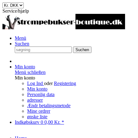
Service/hjælp
Menü
Suchen
Suchen
Min konto
Menü schließen
Min konto
Log Ind
oder
Registering
Min konto
Personlig data
adresser
Ændr betalingsmetode
Mine ordrer
ønske liste
Indkøbskurv
0
0,00 Kr. *