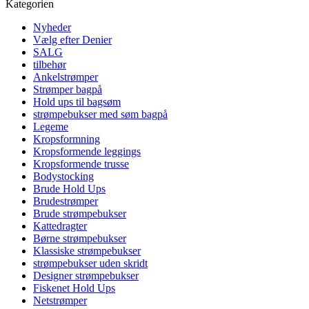
Kategorien
Nyheder
Vælg efter Denier
SALG
tilbehør
Ankelstrømper
Strømper bagpå
Hold ups til bagsøm
strømpebukser med søm bagpå
Legeme
Kropsformning
Kropsformende leggings
Kropsformende trusse
Bodystocking
Brude Hold Ups
Brudestrømper
Brude strømpebukser
Kattedragter
Børne strømpebukser
Klassiske strømpebukser
strømpebukser uden skridt
Designer strømpebukser
Fiskenet Hold Ups
Netstrømper