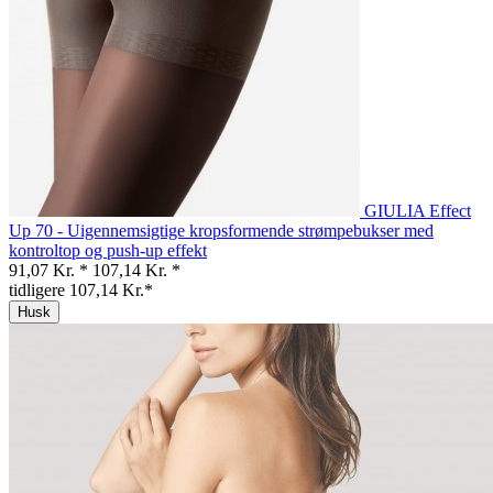
GIULIA Effect
Up 70 - Uigennemsigtige kropsformende strømpebukser med
kontroltop og push-up effekt
91,07 Kr. *
107,14 Kr. *
tidligere 107,14 Kr.*
Husk