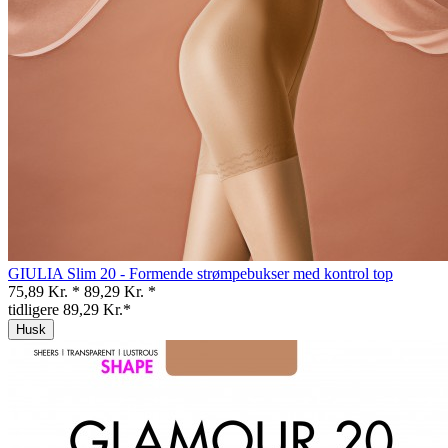
GIULIA Slim 20 - Formende strømpebukser med kontrol top
75,89 Kr. *
89,29 Kr. *
tidligere 89,29 Kr.*
Husk