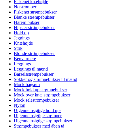
Fiskenet knæhøjde
Netstrømper
Fiskenet strømpebukser
Blanke strømpebukser
Harem bukser
Hipster strømpebukser
Hold op
Jeggings
Knæhøjde
Strik
Blonde strømpebukser
Benvarmere
Leggings
Leggings til mænd
Barselsstrømpebukser
Sokker og strømpebukser til mænd
Mock bagsøm
Mock hold up strømpebukser
Mock over knæ strømpebukser
Mock selestrømpebukser
Nylon
Uigennemsigtige hold ups
Uigennemsigtige strømper
Uigennemsigtige strømpebukser
Strømpebukser med åben tå