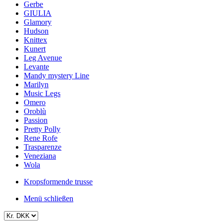
Gerbe
GIULIA
Glamory
Hudson
Knittex
Kunert
Leg Avenue
Levante
Mandy mystery Line
Marilyn
Music Legs
Omero
Oroblù
Passion
Pretty Polly
Rene Rofe
Trasparenze
Veneziana
Wola
Kropsformende trusse
Menü schließen