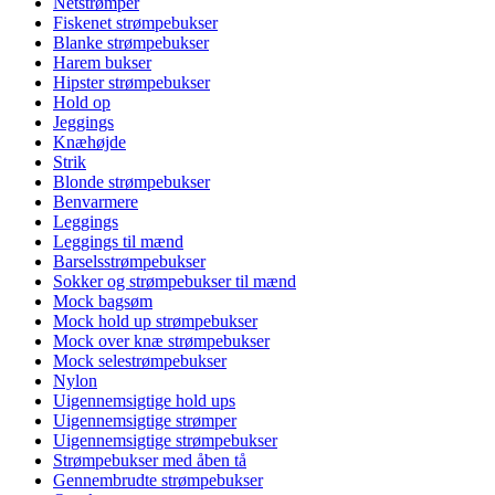
Netstrømper
Fiskenet strømpebukser
Blanke strømpebukser
Harem bukser
Hipster strømpebukser
Hold op
Jeggings
Knæhøjde
Strik
Blonde strømpebukser
Benvarmere
Leggings
Leggings til mænd
Barselsstrømpebukser
Sokker og strømpebukser til mænd
Mock bagsøm
Mock hold up strømpebukser
Mock over knæ strømpebukser
Mock selestrømpebukser
Nylon
Uigennemsigtige hold ups
Uigennemsigtige strømper
Uigennemsigtige strømpebukser
Strømpebukser med åben tå
Gennembrudte strømpebukser