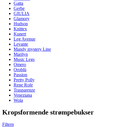
Gatta
Gerbe
GIULIA
Glamory
Hudson
Knittex
Kunert
Leg Avenue
Levante
Mandy mystery Line
Marilyn
Music Legs
Omero
Oroblù
Passion
Pretty Polly
Rene Rofe
Trasparenze
Veneziana
Wola
Kropsformende strømpebukser
Filtern