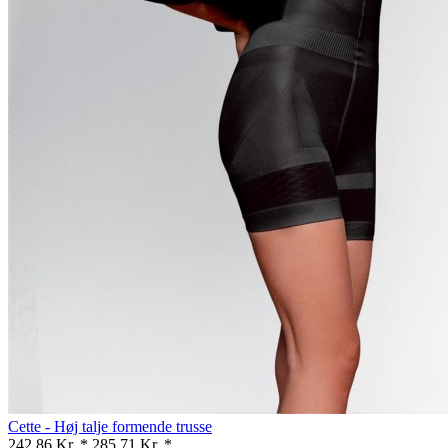
Cette - Høj talje formende trusse
242,86 Kr. *
285,71 Kr. *