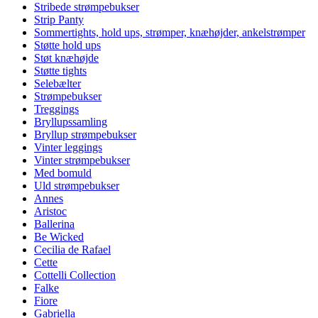
Stribede strømpebukser
Strip Panty
Sommertights, hold ups, strømper, knæhøjder, ankelstrømper
Støtte hold ups
Støt knæhøjde
Støtte tights
Selebælter
Strømpebukser
Treggings
Bryllupssamling
Bryllup strømpebukser
Vinter leggings
Vinter strømpebukser
Med bomuld
Uld strømpebukser
Annes
Aristoc
Ballerina
Be Wicked
Cecilia de Rafael
Cette
Cottelli Collection
Falke
Fiore
Gabriella