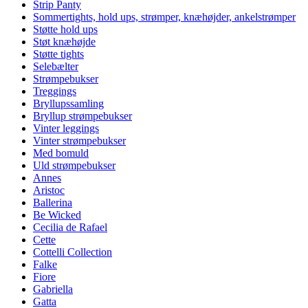
Strip Panty
Sommertights, hold ups, strømper, knæhøjder, ankelstrømper
Støtte hold ups
Støt knæhøjde
Støtte tights
Selebælter
Strømpebukser
Treggings
Bryllupssamling
Bryllup strømpebukser
Vinter leggings
Vinter strømpebukser
Med bomuld
Uld strømpebukser
Annes
Aristoc
Ballerina
Be Wicked
Cecilia de Rafael
Cette
Cottelli Collection
Falke
Fiore
Gabriella
Gatta