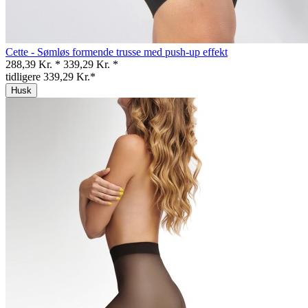
Cette - Sømløs formende trusse med push-up effekt
288,39 Kr. *
339,29 Kr. *
tidligere 339,29 Kr.*
Husk