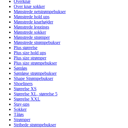
Overknæ
Over knæ sokker
Mønstrede netstrømpebukser
Mønstrede hold ups
Mønstrede knæhøjder
Mønstrede leggings
Mønstrede sokker
Mønstrede strømper
Mønstrede strømpebukser
Plus størrelse
Plus size hold ups
Plus size strømper
Plus size strømpebukser
Sømløs
Sømløse strømpebukser
Shape Strømpebukser
Shoeliners
Størrelse XS
Størrelse XL, størrelse 5
Størrelse XXL
Stay-ups
Sokker
Tåløs
Strømper
Stribede strømpebukser