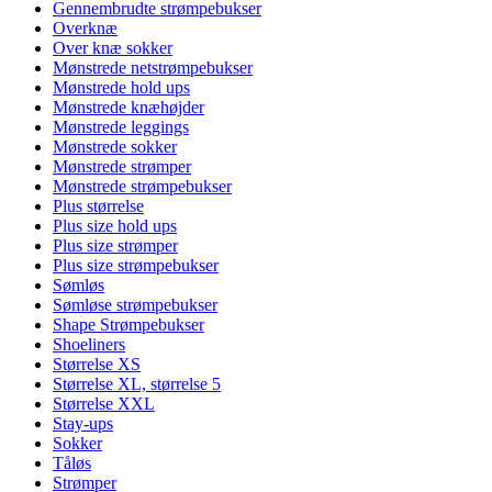
Gennembrudte strømpebukser
Overknæ
Over knæ sokker
Mønstrede netstrømpebukser
Mønstrede hold ups
Mønstrede knæhøjder
Mønstrede leggings
Mønstrede sokker
Mønstrede strømper
Mønstrede strømpebukser
Plus størrelse
Plus size hold ups
Plus size strømper
Plus size strømpebukser
Sømløs
Sømløse strømpebukser
Shape Strømpebukser
Shoeliners
Størrelse XS
Størrelse XL, størrelse 5
Størrelse XXL
Stay-ups
Sokker
Tåløs
Strømper