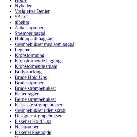
Home
Nyheder
Vælg efter Denier
SALG
tilbehør
Ankelstrømper
Strømper bagpå
Hold ups til bagsøm
strømpebukser med søm bagpå
Legeme
Kropsformning
Kropsformende leggings
Kropsformende trusse
Bodystocking
Brude Hold Ups
Brudestrømper
Brude strømpebukser
Kattedragter
Børne strømpebukser
Klassiske strømpebukser
strømpebukser uden skridt
Designer strømpebukser
Fiskenet Hold Ups
Netstrømper
Fiskenet knæhøjde