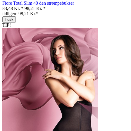
Fiore Total Slim 40 den strømpebukser
83,48 Kr. *
98,21 Kr. *
tidligere 98,21 Kr.*
Husk
TIP!