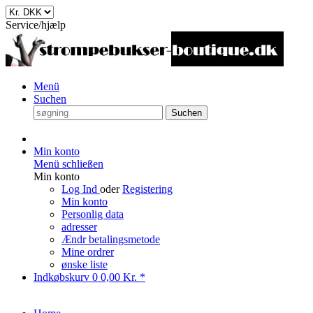
Service/hjælp
Menü
Suchen
Suchen
Min konto
Menü schließen
Min konto
Log Ind
oder
Registering
Min konto
Personlig data
adresser
Ændr betalingsmetode
Mine ordrer
ønske liste
Indkøbskurv
0
0,00 Kr. *