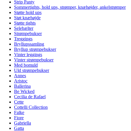
Strip Panty
Sommertights, hold ups, strømper, knæhøjder, ankelstrømper
Støtte hold ups
Støt knæhøjde
Støtte tights
Selebælter
Strømpebukser
Treggings
Bryllupssamling
Bryllup strømpebukser
Vinter leggings
Vinter strømpebukser
Med bomuld
Uld strømpebukser
Annes
Aristoc
Ballerina
Be Wicked
Cecilia de Rafael
Cette
Cottelli Collection
Falke
Fiore
Gabriella
Gatta