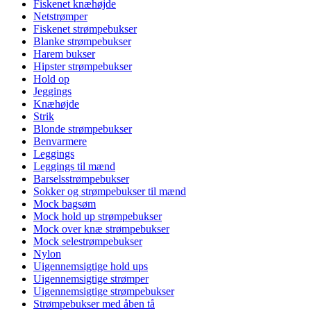
Fiskenet knæhøjde
Netstrømper
Fiskenet strømpebukser
Blanke strømpebukser
Harem bukser
Hipster strømpebukser
Hold op
Jeggings
Knæhøjde
Strik
Blonde strømpebukser
Benvarmere
Leggings
Leggings til mænd
Barselsstrømpebukser
Sokker og strømpebukser til mænd
Mock bagsøm
Mock hold up strømpebukser
Mock over knæ strømpebukser
Mock selestrømpebukser
Nylon
Uigennemsigtige hold ups
Uigennemsigtige strømper
Uigennemsigtige strømpebukser
Strømpebukser med åben tå