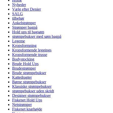
Home
Nyheder
Vælg efter Denier
SALG
tilbehør
Ankelstrømper
Strømper bagpå
Hold ups til bagsøm
strømpebukser med søm bagpå
Legeme
Kropsformning
Kropsformende leggings
Kropsformende trusse
Bodystocking
Brude Hold Ups
Brudestrømper
Brude strømpebukser
Kattedragter
Børne strømpebukser
Klassiske strømpebukser
strømpebukser uden skridt
Designer strømpebukser
Fiskenet Hold Ups
Netstrømper
Fiskenet knæhøjde