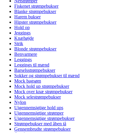
Netstrømper
Fiskenet strømpebukser
Blanke strømpebukser
Harem bukser
Hipster strømpebukser
Hold op
Jeggings
Knæhøjde
Strik
Blonde strømpebukser
Benvarmere
Leggings
Leggings til mænd
Barselsstrømpebukser
Sokker og strømpebukser til mænd
Mock bagsøm
Mock hold up strømpebukser
Mock over knæ strømpebukser
Mock selestrømpebukser
Nylon
Uigennemsigtige hold ups
Uigennemsigtige strømper
Uigennemsigtige strømpebukser
Strømpebukser med åben tå
Gennembrudte strømpebukser