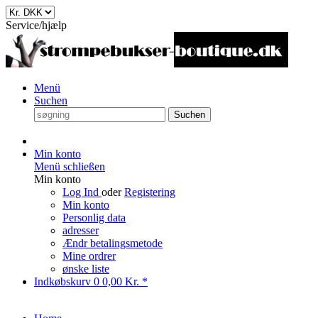
Service/hjælp
Menü
Suchen
Suchen
Min konto
Menü schließen
Min konto
Log Ind
oder
Registering
Min konto
Personlig data
adresser
Ændr betalingsmetode
Mine ordrer
ønske liste
Indkøbskurv
0
0,00 Kr. *