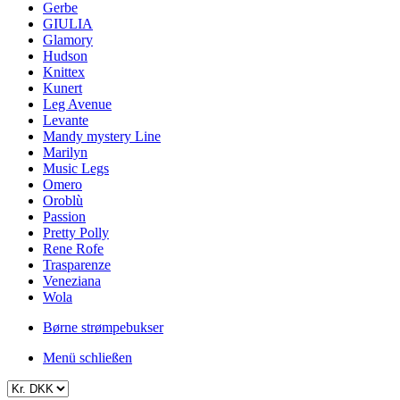
Gerbe
GIULIA
Glamory
Hudson
Knittex
Kunert
Leg Avenue
Levante
Mandy mystery Line
Marilyn
Music Legs
Omero
Oroblù
Passion
Pretty Polly
Rene Rofe
Trasparenze
Veneziana
Wola
Børne strømpebukser
Menü schließen