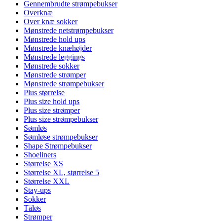
Gennembrudte strømpebukser
Overknæ
Over knæ sokker
Mønstrede netstrømpebukser
Mønstrede hold ups
Mønstrede knæhøjder
Mønstrede leggings
Mønstrede sokker
Mønstrede strømper
Mønstrede strømpebukser
Plus størrelse
Plus size hold ups
Plus size strømper
Plus size strømpebukser
Sømløs
Sømløse strømpebukser
Shape Strømpebukser
Shoeliners
Størrelse XS
Størrelse XL, størrelse 5
Størrelse XXL
Stay-ups
Sokker
Tåløs
Strømper