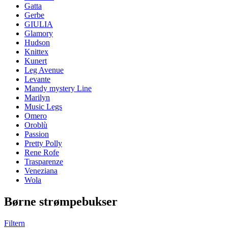
Gatta
Gerbe
GIULIA
Glamory
Hudson
Knittex
Kunert
Leg Avenue
Levante
Mandy mystery Line
Marilyn
Music Legs
Omero
Oroblù
Passion
Pretty Polly
Rene Rofe
Trasparenze
Veneziana
Wola
Børne strømpebukser
Filtern