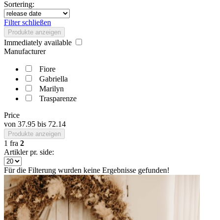
Sortering:
Filter schließen
Produkte anzeigen
Immediately available
Manufacturer
Fiore
Gabriella
Marilyn
Trasparenze
Price
von
37.95
bis
72.14
Produkte anzeigen
1
fra
2
Artikler pr. side:
Für die Filterung wurden keine Ergebnisse gefunden!