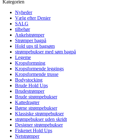
Kategorien
Nyheder
Vælg efter Denier
SALG
tilbehør
Ankelstrømper
Strømper bagpå
Hold ups til bagsøm
strømpebukser med søm bagpå
Legeme
Kropsformning
Kropsformende leggings
Kropsformende trusse
Bodystocking
Brude Hold Ups
Brudestrømper
Brude strømpebukser
Kattedragter
Børne strømpebukser
Klassiske strømpebukser
strømpebukser uden skridt
Designer strømpebukser
Fiskenet Hold Ups
Netstrømper