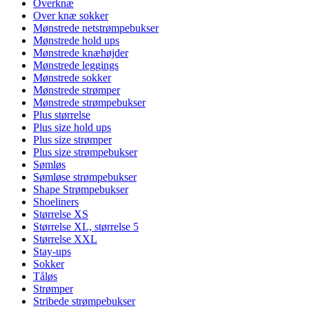
Overknæ
Over knæ sokker
Mønstrede netstrømpebukser
Mønstrede hold ups
Mønstrede knæhøjder
Mønstrede leggings
Mønstrede sokker
Mønstrede strømper
Mønstrede strømpebukser
Plus størrelse
Plus size hold ups
Plus size strømper
Plus size strømpebukser
Sømløs
Sømløse strømpebukser
Shape Strømpebukser
Shoeliners
Størrelse XS
Størrelse XL, størrelse 5
Størrelse XXL
Stay-ups
Sokker
Tåløs
Strømper
Stribede strømpebukser