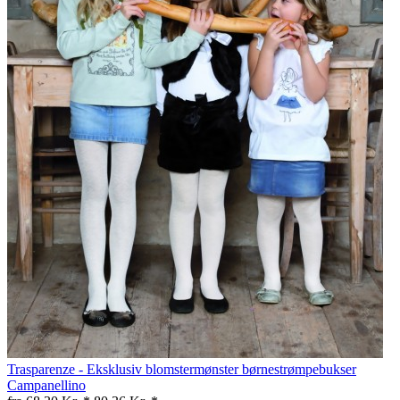
Trasparenze - Eksklusiv blomstermønster børnestrømpebukser
Campanellino