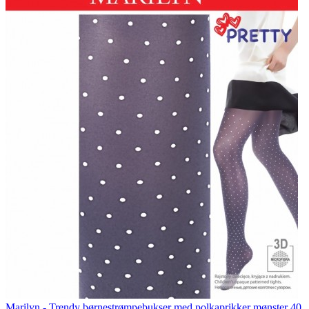
Marilyn - Trendy børnestrømpebukser med polkaprikker mønster 40