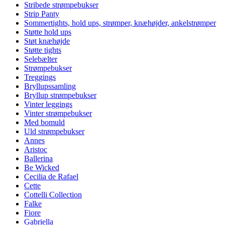
Stribede strømpebukser
Strip Panty
Sommertights, hold ups, strømper, knæhøjder, ankelstrømper
Støtte hold ups
Støt knæhøjde
Støtte tights
Selebælter
Strømpebukser
Treggings
Bryllupssamling
Bryllup strømpebukser
Vinter leggings
Vinter strømpebukser
Med bomuld
Uld strømpebukser
Annes
Aristoc
Ballerina
Be Wicked
Cecilia de Rafael
Cette
Cottelli Collection
Falke
Fiore
Gabriella