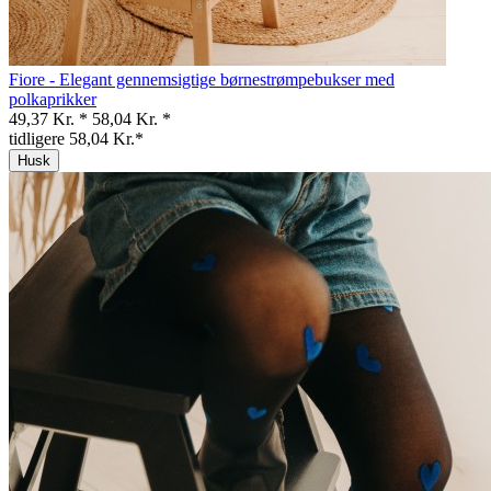
Fiore - Elegant gennemsigtige børnestrømpebukser med
polkaprikker
49,37 Kr. *
58,04 Kr. *
tidligere 58,04 Kr.*
Husk