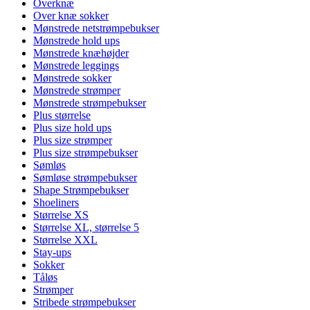
Overknæ
Over knæ sokker
Mønstrede netstrømpebukser
Mønstrede hold ups
Mønstrede knæhøjder
Mønstrede leggings
Mønstrede sokker
Mønstrede strømper
Mønstrede strømpebukser
Plus størrelse
Plus size hold ups
Plus size strømper
Plus size strømpebukser
Sømløs
Sømløse strømpebukser
Shape Strømpebukser
Shoeliners
Størrelse XS
Størrelse XL, størrelse 5
Størrelse XXL
Stay-ups
Sokker
Tåløs
Strømper
Stribede strømpebukser