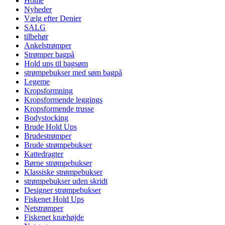
Home
Nyheder
Vælg efter Denier
SALG
tilbehør
Ankelstrømper
Strømper bagpå
Hold ups til bagsøm
strømpebukser med søm bagpå
Legeme
Kropsformning
Kropsformende leggings
Kropsformende trusse
Bodystocking
Brude Hold Ups
Brudestrømper
Brude strømpebukser
Kattedragter
Børne strømpebukser
Klassiske strømpebukser
strømpebukser uden skridt
Designer strømpebukser
Fiskenet Hold Ups
Netstrømper
Fiskenet knæhøjde