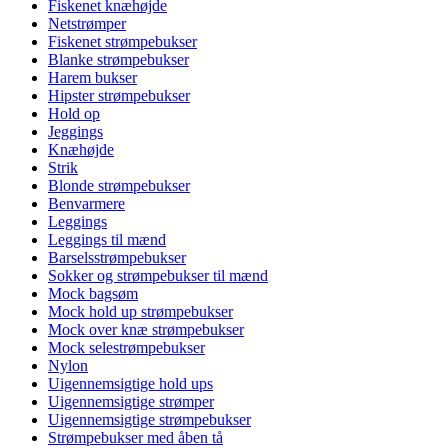
Fiskenet knæhøjde
Netstrømper
Fiskenet strømpebukser
Blanke strømpebukser
Harem bukser
Hipster strømpebukser
Hold op
Jeggings
Knæhøjde
Strik
Blonde strømpebukser
Benvarmere
Leggings
Leggings til mænd
Barselsstrømpebukser
Sokker og strømpebukser til mænd
Mock bagsøm
Mock hold up strømpebukser
Mock over knæ strømpebukser
Mock selestrømpebukser
Nylon
Uigennemsigtige hold ups
Uigennemsigtige strømper
Uigennemsigtige strømpebukser
Strømpebukser med åben tå