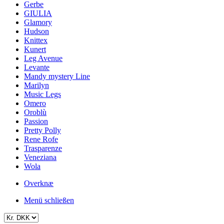
Gerbe
GIULIA
Glamory
Hudson
Knittex
Kunert
Leg Avenue
Levante
Mandy mystery Line
Marilyn
Music Legs
Omero
Oroblù
Passion
Pretty Polly
Rene Rofe
Trasparenze
Veneziana
Wola
Overknæ
Menü schließen