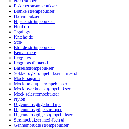
Netstrømper
Fiskenet strømpebukser
Blanke strømpebukser
Harem bukser
Hipster strømpebukser
Hold op
Jeggings
Knæhøjde
Strik
Blonde strømpebukser
Benvarmere
Leggings
Leggings til mænd
Barselsstrømpebukser
Sokker og strømpebukser til mænd
Mock bagsøm
Mock hold up strømpebukser
Mock over knæ strømpebukser
Mock selestrømpebukser
Nylon
Uigennemsigtige hold ups
Uigennemsigtige strømper
Uigennemsigtige strømpebukser
Strømpebukser med åben tå
Gennembrudte strømpebukser