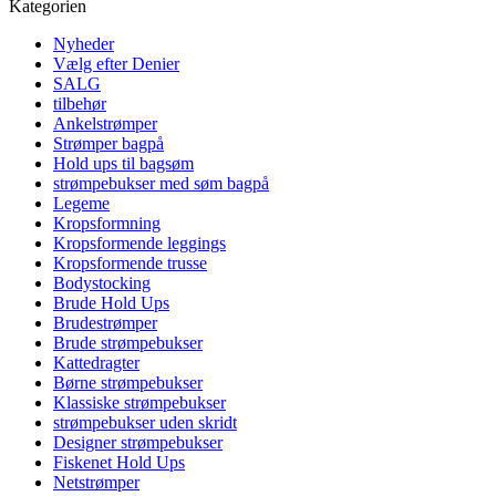
Kategorien
Nyheder
Vælg efter Denier
SALG
tilbehør
Ankelstrømper
Strømper bagpå
Hold ups til bagsøm
strømpebukser med søm bagpå
Legeme
Kropsformning
Kropsformende leggings
Kropsformende trusse
Bodystocking
Brude Hold Ups
Brudestrømper
Brude strømpebukser
Kattedragter
Børne strømpebukser
Klassiske strømpebukser
strømpebukser uden skridt
Designer strømpebukser
Fiskenet Hold Ups
Netstrømper