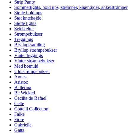
Strip Panty
Sommertights, hold ups, strømper, knæhøjder, ankelstrømper
Støtte hold ups
Støt knæhøjde
Støtte tights
Selebælter
Strømpebukser
Treggings
Bryllupssamling
Bryllup strømpebukser
Vinter leggings
Vinter strømpebukser
Med bomuld
Uld strømpebukser
Annes
Aristoc
Ballerina
Be Wicked
Cecilia de Rafael
Cette
Cottelli Collection
Falke
Fiore
Gabriella
Gatta