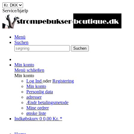
Service/hjælp
Menü
Suchen
Suchen
Min konto
Menü schließen
Min konto
Log Ind
oder
Registering
Min konto
Personlig data
adresser
Ændr betalingsmetode
Mine ordrer
ønske liste
Indkøbskurv
0
0,00 Kr. *