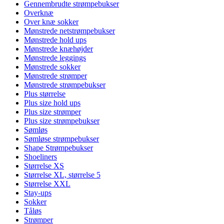
Gennembrudte strømpebukser
Overknæ
Over knæ sokker
Mønstrede netstrømpebukser
Mønstrede hold ups
Mønstrede knæhøjder
Mønstrede leggings
Mønstrede sokker
Mønstrede strømper
Mønstrede strømpebukser
Plus størrelse
Plus size hold ups
Plus size strømper
Plus size strømpebukser
Sømløs
Sømløse strømpebukser
Shape Strømpebukser
Shoeliners
Størrelse XS
Størrelse XL, størrelse 5
Størrelse XXL
Stay-ups
Sokker
Tåløs
Strømper