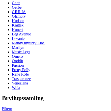
Gatta
Gerbe
GIULIA
Glamory
Hudson
Knittex
Kunert
Leg Avenue
Levante
Mandy mystery Line
Marilyn
Music Legs
Omero
Oroblù
Passion
Pretty Polly
Rene Rofe
Trasparenze
Veneziana
Wola
Bryllupssamling
Filtern