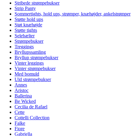
Stribede strømpebukser
Strip Panty
Sommertights, hold ups, strømper, knæhøjder, ankelstrømper
Støtte hold ups
Støt knæhøjde
Støtte tights
Selebælter
Strømpebukser
Treggings
Bryllupssamling
Bryllup strømpebukser
Vinter leggings
Vinter strømpebukser
Med bomuld
Uld strømpebukser
Annes
Aristoc
Ballerina
Be Wicked
Cecilia de Rafael
Cette
Cottelli Collection
Falke
Fiore
Gabriella