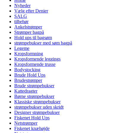
Home
Nyheder
Vælg efter Denier
SALG
tilbehør
Ankelstrømper
Strømper bagpå
Hold ups til bagsøm
strømpebukser med søm bagpå
Legeme
Kropsformning
Kropsformende leggings
Kropsformende trusse
Bodystocking
Brude Hold Ups
Brudestrømper
Brude strømpebukser
Kattedragter
Børne strømpebukser
Klassiske strømpebukser
strømpebukser uden skridt
Designer strømpebukser
Fiskenet Hold Ups
Netstrømper
Fiskenet knæhøjde