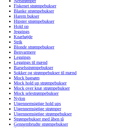
Netstrømper
Fiskenet strømpebukser
Blanke strømpebukser
Harem bukser
Hipster strømpebukser
Hold op
Jeggings
Knæhøjde
Strik
Blonde strømpebukser
Benvarmere
Leggings
Leggings til mænd
Barselsstrømpebukser
Sokker og strømpebukser til mænd
Mock bagsøm
Mock hold up strømpebukser
Mock over knæ strømpebukser
Mock selestrømpebukser
Nylon
Uigennemsigtige hold ups
Uigennemsigtige strømper
Uigennemsigtige strømpebukser
Strømpebukser med åben tå
Gennembrudte strømpebukser