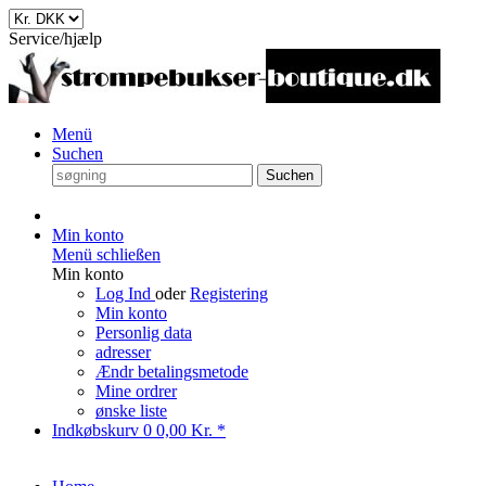
Service/hjælp
Menü
Suchen
Suchen
Min konto
Menü schließen
Min konto
Log Ind
oder
Registering
Min konto
Personlig data
adresser
Ændr betalingsmetode
Mine ordrer
ønske liste
Indkøbskurv
0
0,00 Kr. *