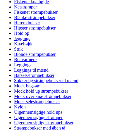
Fiskenet knæhøjde
Netstrømper
Fiskenet strømpebukser
Blanke strømpebukser
Harem bukser
Hipster strømpebukser
Hold op
Jeggings
Knæhøjde
Strik
Blonde strømpebukser
Benvarmere
Leggings
Leggings til mænd
Barselsstrømpebukser
Sokker og strømpebukser til mænd
Mock bagsøm
Mock hold up strømpebukser
Mock over knæ strømpebukser
Mock selestrømpebukser
Nylon
Uigennemsigtige hold ups
Uigennemsigtige strømper
Uigennemsigtige strømpebukser
Strømpebukser med åben tå