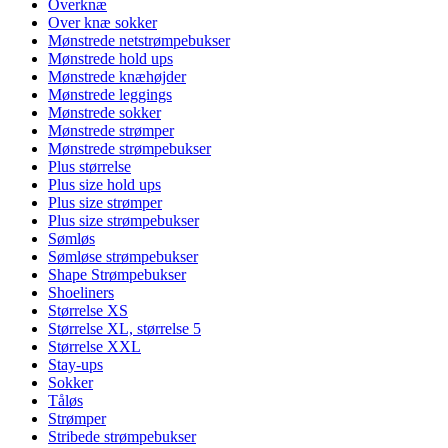
Overknæ
Over knæ sokker
Mønstrede netstrømpebukser
Mønstrede hold ups
Mønstrede knæhøjder
Mønstrede leggings
Mønstrede sokker
Mønstrede strømper
Mønstrede strømpebukser
Plus størrelse
Plus size hold ups
Plus size strømper
Plus size strømpebukser
Sømløs
Sømløse strømpebukser
Shape Strømpebukser
Shoeliners
Størrelse XS
Størrelse XL, størrelse 5
Størrelse XXL
Stay-ups
Sokker
Tåløs
Strømper
Stribede strømpebukser