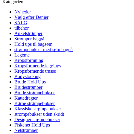
Kategorien
Nyheder
Vælg efter Denier
SALG
tilbehør
Ankelstrømper
Strømper bagpå
Hold ups til bagsøm
strømpebukser med søm bagpå
Legeme
Kropsformning
Kropsformende leggings
Kropsformende trusse
Bodystocking
Brude Hold Ups
Brudestrømper
Brude strømpebukser
Kattedragter
Børne strømpebukser
Klassiske strømpebukser
strømpebukser uden skridt
Designer strømpebukser
Fiskenet Hold Ups
Netstrømper