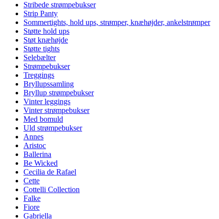
Stribede strømpebukser
Strip Panty
Sommertights, hold ups, strømper, knæhøjder, ankelstrømper
Støtte hold ups
Støt knæhøjde
Støtte tights
Selebælter
Strømpebukser
Treggings
Bryllupssamling
Bryllup strømpebukser
Vinter leggings
Vinter strømpebukser
Med bomuld
Uld strømpebukser
Annes
Aristoc
Ballerina
Be Wicked
Cecilia de Rafael
Cette
Cottelli Collection
Falke
Fiore
Gabriella