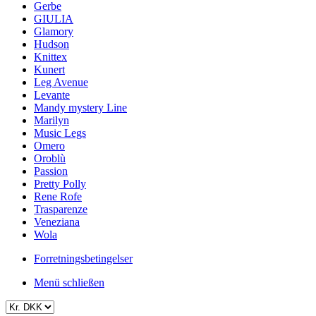
Gerbe
GIULIA
Glamory
Hudson
Knittex
Kunert
Leg Avenue
Levante
Mandy mystery Line
Marilyn
Music Legs
Omero
Oroblù
Passion
Pretty Polly
Rene Rofe
Trasparenze
Veneziana
Wola
Forretningsbetingelser
Menü schließen