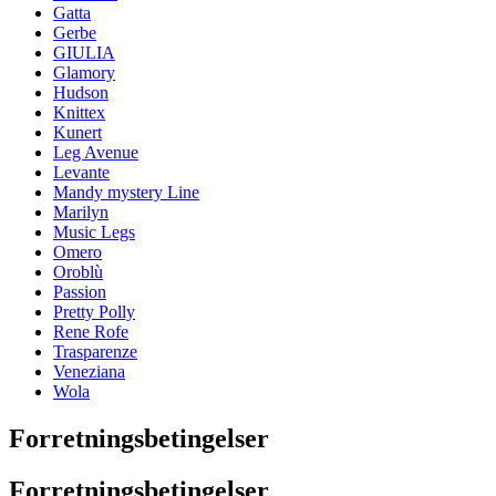
Gatta
Gerbe
GIULIA
Glamory
Hudson
Knittex
Kunert
Leg Avenue
Levante
Mandy mystery Line
Marilyn
Music Legs
Omero
Oroblù
Passion
Pretty Polly
Rene Rofe
Trasparenze
Veneziana
Wola
Forretningsbetingelser
Forretningsbetingelser