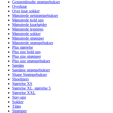
Gennembrudte strømpebukser
Overknæ
Over knæ sokker
Mønstrede netstrømpebukser
Mønstrede hold ups
Mønstrede knæhøjder
Mønstrede leggings
Mønstrede sokker
Mønstrede strømper
Mønstrede strømpebukser
Plus størrelse
Plus size hold ups
Plus size strømper
Plus size strømpebukser
Sømløs
Sømløse strømpebukser
Shape Strømpebukser
Shoeliners
Størrelse XS
Størrelse XL, størrelse 5
Størrelse XXL
Stay-ups
Sokker
Tåløs
Strømper