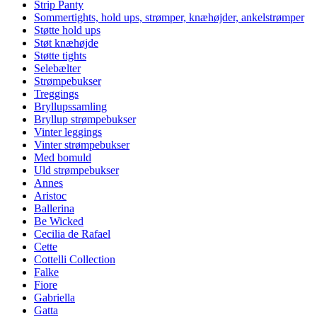
Strip Panty
Sommertights, hold ups, strømper, knæhøjder, ankelstrømper
Støtte hold ups
Støt knæhøjde
Støtte tights
Selebælter
Strømpebukser
Treggings
Bryllupssamling
Bryllup strømpebukser
Vinter leggings
Vinter strømpebukser
Med bomuld
Uld strømpebukser
Annes
Aristoc
Ballerina
Be Wicked
Cecilia de Rafael
Cette
Cottelli Collection
Falke
Fiore
Gabriella
Gatta