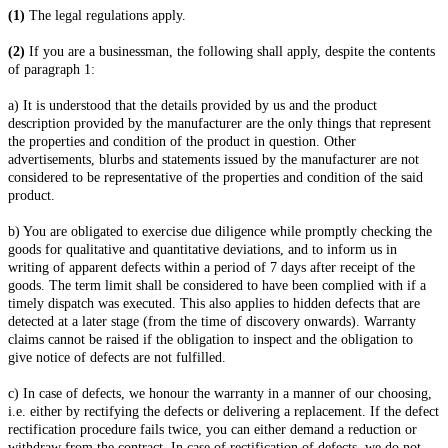
(1)
The legal regulations apply.
(2)
If you are a businessman, the following shall apply, despite the contents
of paragraph 1:
a) It is understood that the details provided by us and the product
description provided by the manufacturer are the only things that represent
the properties and condition of the product in question. Other
advertisements, blurbs and statements issued by the manufacturer are not
considered to be representative of the properties and condition of the said
product.
b) You are obligated to exercise due diligence while promptly checking the
goods for qualitative and quantitative deviations, and to inform us in
writing of apparent defects within a period of 7 days after receipt of the
goods. The term limit shall be considered to have been complied with if a
timely dispatch was executed. This also applies to hidden defects that are
detected at a later stage (from the time of discovery onwards). Warranty
claims cannot be raised if the obligation to inspect and the obligation to
give notice of defects are not fulfilled.
c) In case of defects, we honour the warranty in a manner of our choosing,
i.e. either by rectifying the defects or delivering a replacement. If the defect
rectification procedure fails twice, you can either demand a reduction or
withdraw from the contract. In case of rectification of defects, we do not