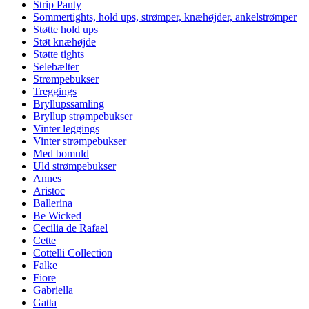
Strip Panty
Sommertights, hold ups, strømper, knæhøjder, ankelstrømper
Støtte hold ups
Støt knæhøjde
Støtte tights
Selebælter
Strømpebukser
Treggings
Bryllupssamling
Bryllup strømpebukser
Vinter leggings
Vinter strømpebukser
Med bomuld
Uld strømpebukser
Annes
Aristoc
Ballerina
Be Wicked
Cecilia de Rafael
Cette
Cottelli Collection
Falke
Fiore
Gabriella
Gatta