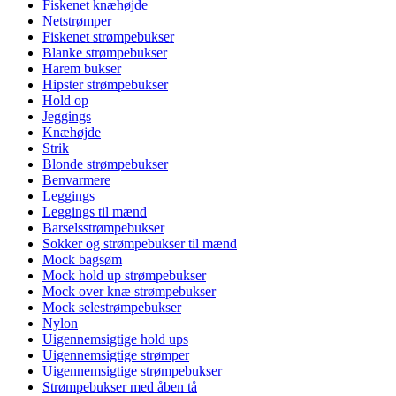
Fiskenet knæhøjde
Netstrømper
Fiskenet strømpebukser
Blanke strømpebukser
Harem bukser
Hipster strømpebukser
Hold op
Jeggings
Knæhøjde
Strik
Blonde strømpebukser
Benvarmere
Leggings
Leggings til mænd
Barselsstrømpebukser
Sokker og strømpebukser til mænd
Mock bagsøm
Mock hold up strømpebukser
Mock over knæ strømpebukser
Mock selestrømpebukser
Nylon
Uigennemsigtige hold ups
Uigennemsigtige strømper
Uigennemsigtige strømpebukser
Strømpebukser med åben tå