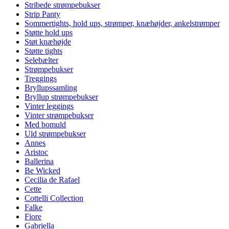
Stribede strømpebukser
Strip Panty
Sommertights, hold ups, strømper, knæhøjder, ankelstrømper
Støtte hold ups
Støt knæhøjde
Støtte tights
Selebælter
Strømpebukser
Treggings
Bryllupssamling
Bryllup strømpebukser
Vinter leggings
Vinter strømpebukser
Med bomuld
Uld strømpebukser
Annes
Aristoc
Ballerina
Be Wicked
Cecilia de Rafael
Cette
Cottelli Collection
Falke
Fiore
Gabriella