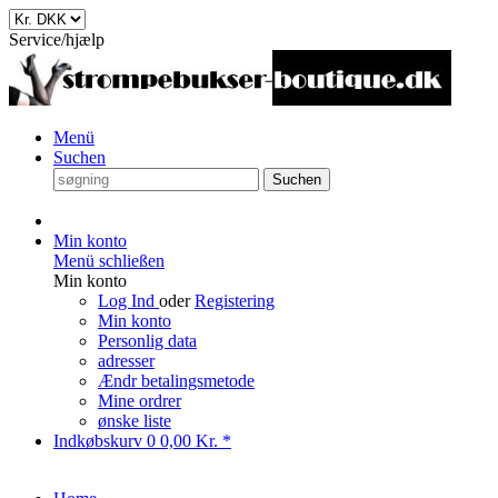
Service/hjælp
Menü
Suchen
Suchen
Min konto
Menü schließen
Min konto
Log Ind
oder
Registering
Min konto
Personlig data
adresser
Ændr betalingsmetode
Mine ordrer
ønske liste
Indkøbskurv
0
0,00 Kr. *