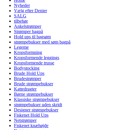
Home
Nyheder
Vælg efter Denier
SALG
tilbehør
Ankelstrømper
Strømper bagpå
Hold ups til bagsøm
strømpebukser med søm bagpå
Legeme
Kropsformning
Kropsformende leggings
Kropsformende trusse
Bodystocking
Brude Hold Ups
Brudestrømper
Brude strømpebukser
Kattedragter
Børne strømpebukser
Klassiske strømpebukser
strømpebukser uden skridt
Designer strømpebukser
Fiskenet Hold Ups
Netstrømper
Fiskenet knæhøjde