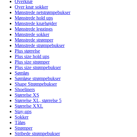
Overknæ
Over knæ sokker
Mønstrede netstrømpebukser
Mønstrede hold ups
Mønstrede knæhøjder
Mønstrede leggings
Mønstrede sokker
Mønstrede strømper
Mønstrede strømpebukser
Plus størrelse
Plus size hold ups
Plus size strømper
Plus size strømpebukser
Sømløs
Sømløse strømpebukser
Shape Strømpebukser
Shoeliners
Størrelse XS
Størrelse XL, størrelse 5
Størrelse XXL
Stay-ups
Sokker
Tåløs
Strømper
Stribede strømpebukser