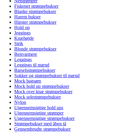
Netstrømper
Fiskenet strømpebukser
Blanke strømpebukser
Harem bukser
Hipster strømpebukser
Hold op
Jeggings
Knæhøjde
Strik
Blonde strømpebukser
Benvarmere
Leggings
Leggings til mænd
Barselsstrømpebukser
Sokker og strømpebukser til mænd
Mock bagsøm
Mock hold up strømpebukser
Mock over knæ strømpebukser
Mock selestrømpebukser
Nylon
Uigennemsigtige hold ups
Uigennemsigtige strømper
Uigennemsigtige strømpebukser
Strømpebukser med åben tå
Gennembrudte strømpebukser