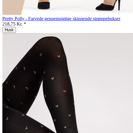
Pretty Polly - Farvede gennemsigtige skinnende strømpebukser
218,75 Kr. *
Husk