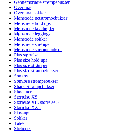
Gennembrudte strømpebukser
Overknæ
Over knæ sokker
Mønstrede netstrømpebukser
Mønstrede hold ups
Mønstrede knæhøjder
Mønstrede leggings
Mønstrede sokker
Mønstrede strømper
Mønstrede strømpebukser
Plus størrelse
Plus size hold ups
Plus size strømper
Plus size strømpebukser
Sømløs
Sømløse strømpebukser
Shape Strømpebukser
Shoeliners
Størrelse XS
Størrelse XL, størrelse 5
Størrelse XXL
Stay-ups
Sokker
Tåløs
Strømper