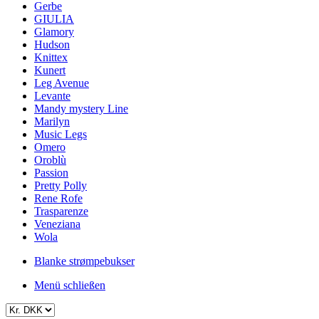
Gerbe
GIULIA
Glamory
Hudson
Knittex
Kunert
Leg Avenue
Levante
Mandy mystery Line
Marilyn
Music Legs
Omero
Oroblù
Passion
Pretty Polly
Rene Rofe
Trasparenze
Veneziana
Wola
Blanke strømpebukser
Menü schließen