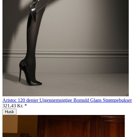
Aristoc 120 denier Uigennemsigtige Bomuld Glans Strømpebukser
321,43 Kr. *
Husk