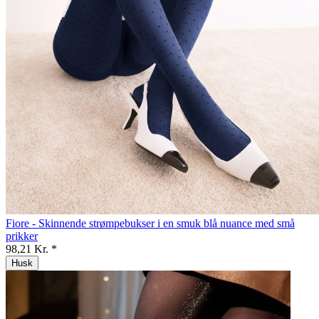
Fiore - Skinnende strømpebukser i en smuk blå nuance med små
prikker
98,21 Kr. *
Husk