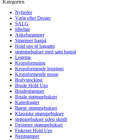
Kategorien
Nyheder
Vælg efter Denier
SALG
tilbehør
Ankelstrømper
Strømper bagpå
Hold ups til bagsøm
strømpebukser med søm bagpå
Legeme
Kropsformning
Kropsformende leggings
Kropsformende trusse
Bodystocking
Brude Hold Ups
Brudestrømper
Brude strømpebukser
Kattedragter
Børne strømpebukser
Klassiske strømpebukser
strømpebukser uden skridt
Designer strømpebukser
Fiskenet Hold Ups
Netstrømper