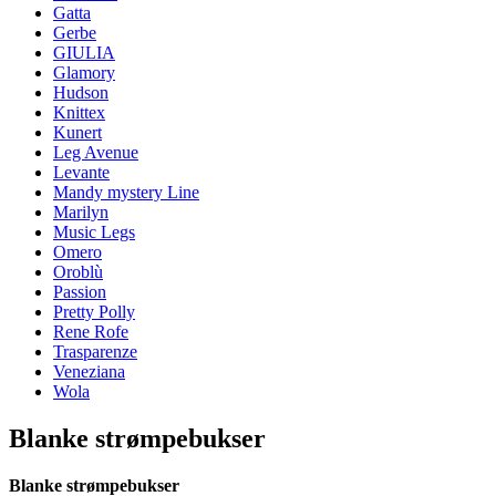
Gatta
Gerbe
GIULIA
Glamory
Hudson
Knittex
Kunert
Leg Avenue
Levante
Mandy mystery Line
Marilyn
Music Legs
Omero
Oroblù
Passion
Pretty Polly
Rene Rofe
Trasparenze
Veneziana
Wola
Blanke strømpebukser
Blanke strømpebukser