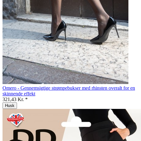
Omero - Gennemsigtige strømpebukser med rhinsten overalt for en
skinnende effekt
321,43 Kr. *
Husk