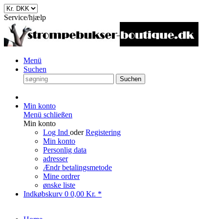
Service/hjælp
Menü
Suchen
Suchen
Min konto
Menü schließen
Min konto
Log Ind
oder
Registering
Min konto
Personlig data
adresser
Ændr betalingsmetode
Mine ordrer
ønske liste
Indkøbskurv
0
0,00 Kr. *