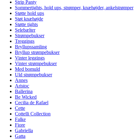
Strip Panty
Sommertights, hold ups, strømper, knæhøjder, ankelstrømper
Støtte hold ups
Støt knæhøjde
Støtte tights
Selebælter
Strømpebukser
Treggings
Bryllupssamling
Bryllup strømpebukser
Vinter leggings
Vinter strømpebukser
Med bomuld
Uld strømpebukser
Annes
Aristoc
Ballerina
Be Wicked
Cecilia de Rafael
Cette
Cottelli Collection
Falke
Fiore
Gabriella
Gatta