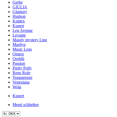
Gerbe
GIULIA
Glamory
Hudson
Knittex
Kunert
Leg Avenue
Levante
Mandy mystery Line
Marilyn
Music Legs
Omero
Oroblù
Passion
Pretty Polly
Rene Rofe
Trasparenze
Veneziana
Wola
Kunert
Menü schließen