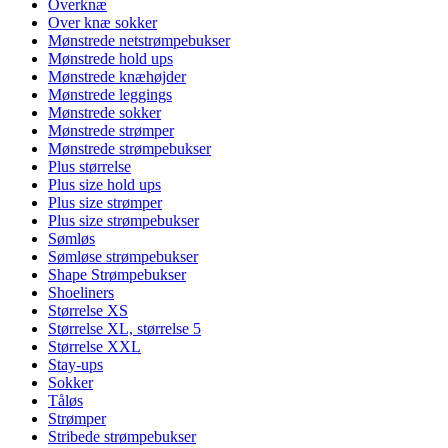
Overknæ
Over knæ sokker
Mønstrede netstrømpebukser
Mønstrede hold ups
Mønstrede knæhøjder
Mønstrede leggings
Mønstrede sokker
Mønstrede strømper
Mønstrede strømpebukser
Plus størrelse
Plus size hold ups
Plus size strømper
Plus size strømpebukser
Sømløs
Sømløse strømpebukser
Shape Strømpebukser
Shoeliners
Størrelse XS
Størrelse XL, størrelse 5
Størrelse XXL
Stay-ups
Sokker
Tåløs
Strømper
Stribede strømpebukser