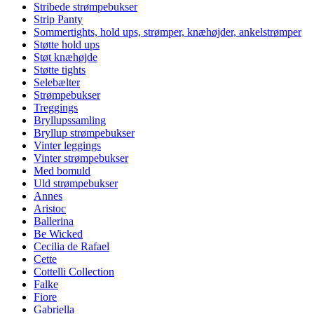
Stribede strømpebukser
Strip Panty
Sommertights, hold ups, strømper, knæhøjder, ankelstrømper
Støtte hold ups
Støt knæhøjde
Støtte tights
Selebælter
Strømpebukser
Treggings
Bryllupssamling
Bryllup strømpebukser
Vinter leggings
Vinter strømpebukser
Med bomuld
Uld strømpebukser
Annes
Aristoc
Ballerina
Be Wicked
Cecilia de Rafael
Cette
Cottelli Collection
Falke
Fiore
Gabriella