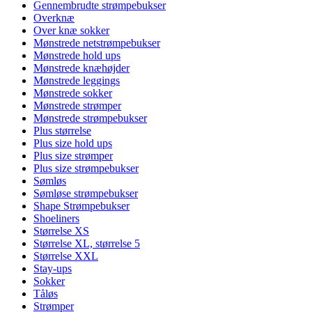
Gennembrudte strømpebukser
Overknæ
Over knæ sokker
Mønstrede netstrømpebukser
Mønstrede hold ups
Mønstrede knæhøjder
Mønstrede leggings
Mønstrede sokker
Mønstrede strømper
Mønstrede strømpebukser
Plus størrelse
Plus size hold ups
Plus size strømper
Plus size strømpebukser
Sømløs
Sømløse strømpebukser
Shape Strømpebukser
Shoeliners
Størrelse XS
Størrelse XL, størrelse 5
Størrelse XXL
Stay-ups
Sokker
Tåløs
Strømper