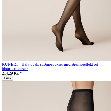
KUNERT - Halv-opak, strømpebukser med strømpeeffekt og
blomstermønster
214,29 Kr. *
Husk