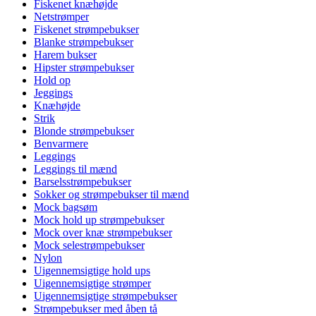
Fiskenet knæhøjde
Netstrømper
Fiskenet strømpebukser
Blanke strømpebukser
Harem bukser
Hipster strømpebukser
Hold op
Jeggings
Knæhøjde
Strik
Blonde strømpebukser
Benvarmere
Leggings
Leggings til mænd
Barselsstrømpebukser
Sokker og strømpebukser til mænd
Mock bagsøm
Mock hold up strømpebukser
Mock over knæ strømpebukser
Mock selestrømpebukser
Nylon
Uigennemsigtige hold ups
Uigennemsigtige strømper
Uigennemsigtige strømpebukser
Strømpebukser med åben tå