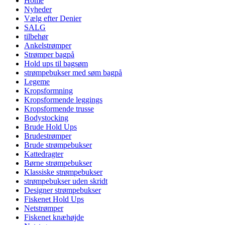
Home
Nyheder
Vælg efter Denier
SALG
tilbehør
Ankelstrømper
Strømper bagpå
Hold ups til bagsøm
strømpebukser med søm bagpå
Legeme
Kropsformning
Kropsformende leggings
Kropsformende trusse
Bodystocking
Brude Hold Ups
Brudestrømper
Brude strømpebukser
Kattedragter
Børne strømpebukser
Klassiske strømpebukser
strømpebukser uden skridt
Designer strømpebukser
Fiskenet Hold Ups
Netstrømper
Fiskenet knæhøjde