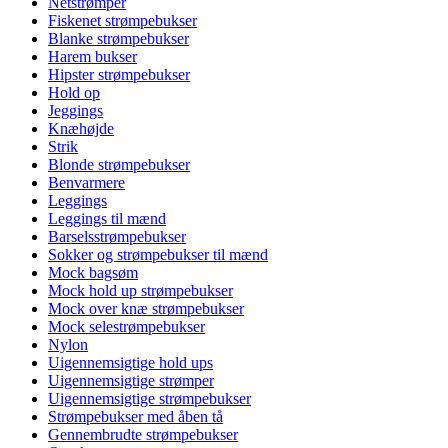
Netstrømper
Fiskenet strømpebukser
Blanke strømpebukser
Harem bukser
Hipster strømpebukser
Hold op
Jeggings
Knæhøjde
Strik
Blonde strømpebukser
Benvarmere
Leggings
Leggings til mænd
Barselsstrømpebukser
Sokker og strømpebukser til mænd
Mock bagsøm
Mock hold up strømpebukser
Mock over knæ strømpebukser
Mock selestrømpebukser
Nylon
Uigennemsigtige hold ups
Uigennemsigtige strømper
Uigennemsigtige strømpebukser
Strømpebukser med åben tå
Gennembrudte strømpebukser