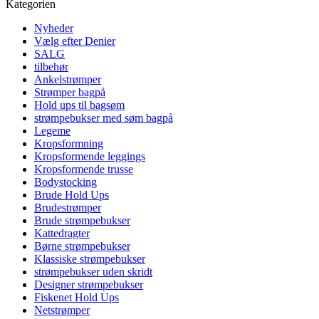
Kategorien
Nyheder
Vælg efter Denier
SALG
tilbehør
Ankelstrømper
Strømper bagpå
Hold ups til bagsøm
strømpebukser med søm bagpå
Legeme
Kropsformning
Kropsformende leggings
Kropsformende trusse
Bodystocking
Brude Hold Ups
Brudestrømper
Brude strømpebukser
Kattedragter
Børne strømpebukser
Klassiske strømpebukser
strømpebukser uden skridt
Designer strømpebukser
Fiskenet Hold Ups
Netstrømper