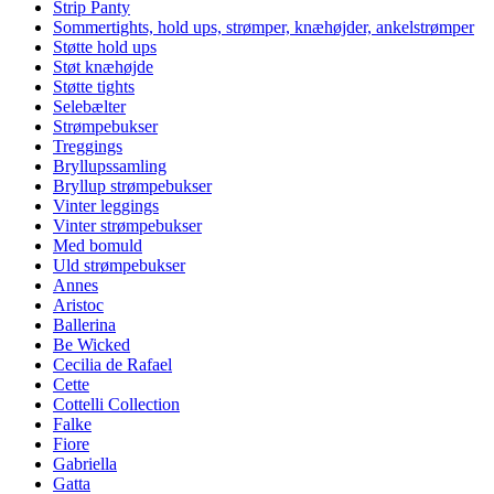
Strip Panty
Sommertights, hold ups, strømper, knæhøjder, ankelstrømper
Støtte hold ups
Støt knæhøjde
Støtte tights
Selebælter
Strømpebukser
Treggings
Bryllupssamling
Bryllup strømpebukser
Vinter leggings
Vinter strømpebukser
Med bomuld
Uld strømpebukser
Annes
Aristoc
Ballerina
Be Wicked
Cecilia de Rafael
Cette
Cottelli Collection
Falke
Fiore
Gabriella
Gatta