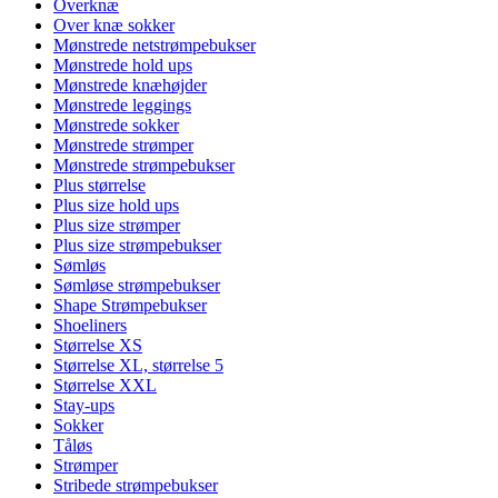
Overknæ
Over knæ sokker
Mønstrede netstrømpebukser
Mønstrede hold ups
Mønstrede knæhøjder
Mønstrede leggings
Mønstrede sokker
Mønstrede strømper
Mønstrede strømpebukser
Plus størrelse
Plus size hold ups
Plus size strømper
Plus size strømpebukser
Sømløs
Sømløse strømpebukser
Shape Strømpebukser
Shoeliners
Størrelse XS
Størrelse XL, størrelse 5
Størrelse XXL
Stay-ups
Sokker
Tåløs
Strømper
Stribede strømpebukser