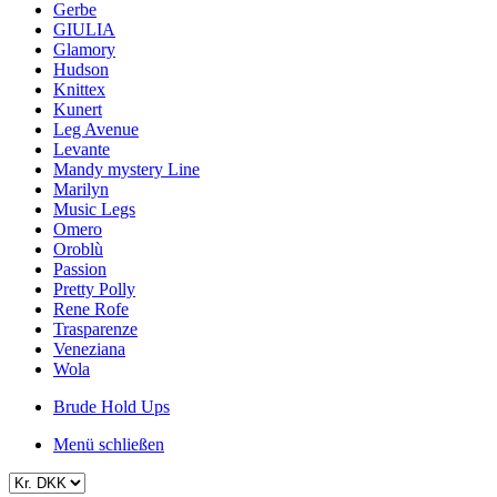
Gerbe
GIULIA
Glamory
Hudson
Knittex
Kunert
Leg Avenue
Levante
Mandy mystery Line
Marilyn
Music Legs
Omero
Oroblù
Passion
Pretty Polly
Rene Rofe
Trasparenze
Veneziana
Wola
Brude Hold Ups
Menü schließen