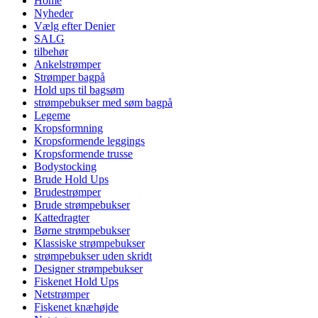
Home
Nyheder
Vælg efter Denier
SALG
tilbehør
Ankelstrømper
Strømper bagpå
Hold ups til bagsøm
strømpebukser med søm bagpå
Legeme
Kropsformning
Kropsformende leggings
Kropsformende trusse
Bodystocking
Brude Hold Ups
Brudestrømper
Brude strømpebukser
Kattedragter
Børne strømpebukser
Klassiske strømpebukser
strømpebukser uden skridt
Designer strømpebukser
Fiskenet Hold Ups
Netstrømper
Fiskenet knæhøjde