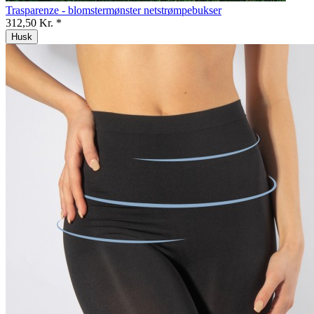
Trasparenze - blomstermønster netstrømpebukser
312,50 Kr. *
Husk