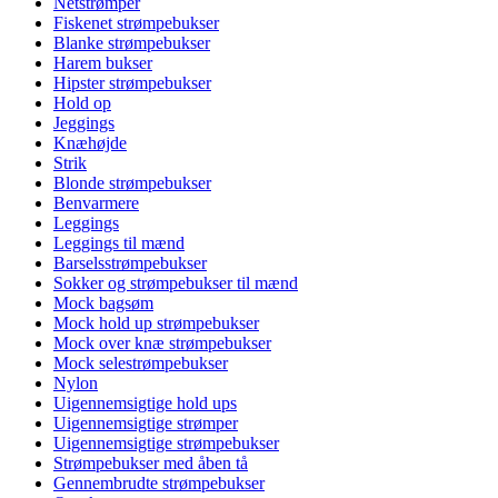
Netstrømper
Fiskenet strømpebukser
Blanke strømpebukser
Harem bukser
Hipster strømpebukser
Hold op
Jeggings
Knæhøjde
Strik
Blonde strømpebukser
Benvarmere
Leggings
Leggings til mænd
Barselsstrømpebukser
Sokker og strømpebukser til mænd
Mock bagsøm
Mock hold up strømpebukser
Mock over knæ strømpebukser
Mock selestrømpebukser
Nylon
Uigennemsigtige hold ups
Uigennemsigtige strømper
Uigennemsigtige strømpebukser
Strømpebukser med åben tå
Gennembrudte strømpebukser