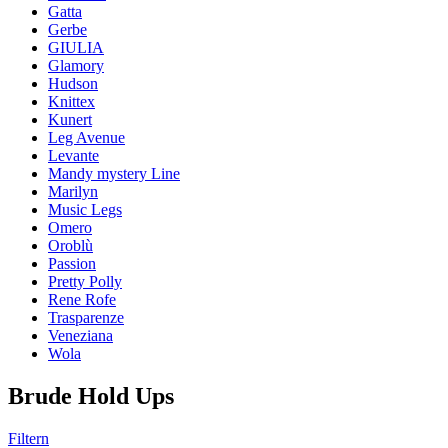
Gatta
Gerbe
GIULIA
Glamory
Hudson
Knittex
Kunert
Leg Avenue
Levante
Mandy mystery Line
Marilyn
Music Legs
Omero
Oroblù
Passion
Pretty Polly
Rene Rofe
Trasparenze
Veneziana
Wola
Brude Hold Ups
Filtern