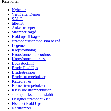
Kategorien
Nyheder
Vælg efter Denier
SALG
tilbehør
Ankelstrømper
Strømper bagpå
Hold ups til bagsøm
strømpebukser med søm bagpå
Legeme
Kropsformning
Kropsformende leggings
Kropsformende trusse
Bodystocking
Brude Hold Ups
Brudestrømper
Brude strømpebukser
Kattedragter
Børne strømpebukser
Klassiske strømpebukser
strømpebukser uden skridt
Designer strømpebukser
Fiskenet Hold Ups
Netstrømper