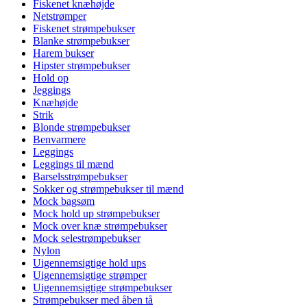
Fiskenet knæhøjde
Netstrømper
Fiskenet strømpebukser
Blanke strømpebukser
Harem bukser
Hipster strømpebukser
Hold op
Jeggings
Knæhøjde
Strik
Blonde strømpebukser
Benvarmere
Leggings
Leggings til mænd
Barselsstrømpebukser
Sokker og strømpebukser til mænd
Mock bagsøm
Mock hold up strømpebukser
Mock over knæ strømpebukser
Mock selestrømpebukser
Nylon
Uigennemsigtige hold ups
Uigennemsigtige strømper
Uigennemsigtige strømpebukser
Strømpebukser med åben tå