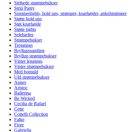
Stribede strømpebukser
Strip Panty
Sommertights, hold ups, strømper, knæhøjder, ankelstrømper
Støtte hold ups
Støt knæhøjde
Støtte tights
Selebælter
Strømpebukser
Treggings
Bryllupssamling
Bryllup strømpebukser
Vinter leggings
Vinter strømpebukser
Med bomuld
Uld strømpebukser
Annes
Aristoc
Ballerina
Be Wicked
Cecilia de Rafael
Cette
Cottelli Collection
Falke
Fiore
Gabriella