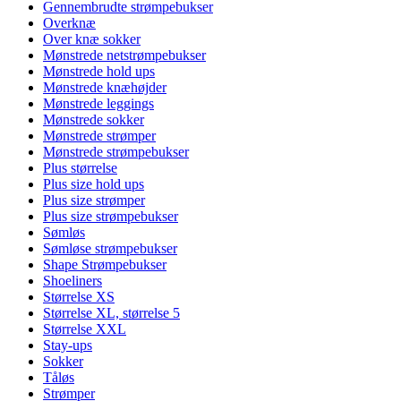
Gennembrudte strømpebukser
Overknæ
Over knæ sokker
Mønstrede netstrømpebukser
Mønstrede hold ups
Mønstrede knæhøjder
Mønstrede leggings
Mønstrede sokker
Mønstrede strømper
Mønstrede strømpebukser
Plus størrelse
Plus size hold ups
Plus size strømper
Plus size strømpebukser
Sømløs
Sømløse strømpebukser
Shape Strømpebukser
Shoeliners
Størrelse XS
Størrelse XL, størrelse 5
Størrelse XXL
Stay-ups
Sokker
Tåløs
Strømper