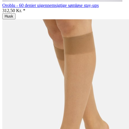
Oroblu - 60 denier uigennemsigtige sømløse stay-ups
312,50 Kr. *
Husk