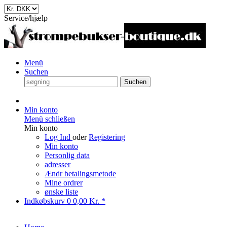
Service/hjælp
Menü
Suchen
Suchen
Min konto
Menü schließen
Min konto
Log Ind
oder
Registering
Min konto
Personlig data
adresser
Ændr betalingsmetode
Mine ordrer
ønske liste
Indkøbskurv
0
0,00 Kr. *