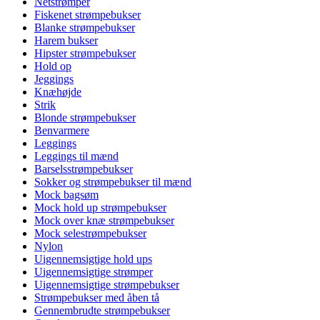
Netstrømper
Fiskenet strømpebukser
Blanke strømpebukser
Harem bukser
Hipster strømpebukser
Hold op
Jeggings
Knæhøjde
Strik
Blonde strømpebukser
Benvarmere
Leggings
Leggings til mænd
Barselsstrømpebukser
Sokker og strømpebukser til mænd
Mock bagsøm
Mock hold up strømpebukser
Mock over knæ strømpebukser
Mock selestrømpebukser
Nylon
Uigennemsigtige hold ups
Uigennemsigtige strømper
Uigennemsigtige strømpebukser
Strømpebukser med åben tå
Gennembrudte strømpebukser