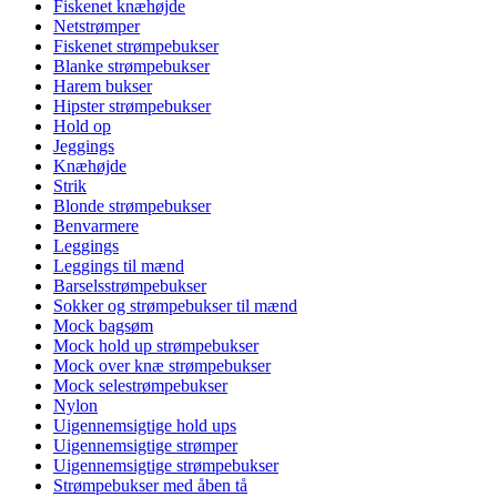
Fiskenet knæhøjde
Netstrømper
Fiskenet strømpebukser
Blanke strømpebukser
Harem bukser
Hipster strømpebukser
Hold op
Jeggings
Knæhøjde
Strik
Blonde strømpebukser
Benvarmere
Leggings
Leggings til mænd
Barselsstrømpebukser
Sokker og strømpebukser til mænd
Mock bagsøm
Mock hold up strømpebukser
Mock over knæ strømpebukser
Mock selestrømpebukser
Nylon
Uigennemsigtige hold ups
Uigennemsigtige strømper
Uigennemsigtige strømpebukser
Strømpebukser med åben tå