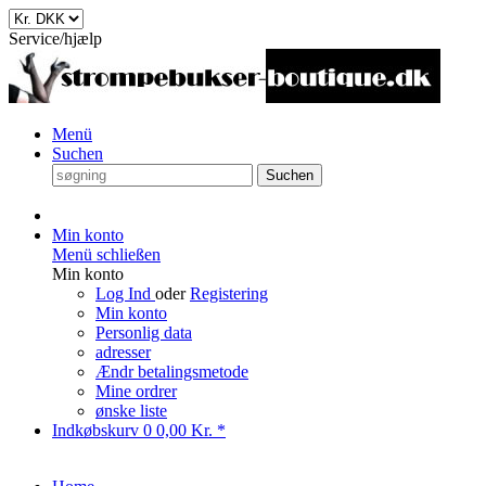
Service/hjælp
Menü
Suchen
Suchen
Min konto
Menü schließen
Min konto
Log Ind
oder
Registering
Min konto
Personlig data
adresser
Ændr betalingsmetode
Mine ordrer
ønske liste
Indkøbskurv
0
0,00 Kr. *