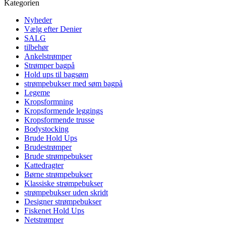
Kategorien
Nyheder
Vælg efter Denier
SALG
tilbehør
Ankelstrømper
Strømper bagpå
Hold ups til bagsøm
strømpebukser med søm bagpå
Legeme
Kropsformning
Kropsformende leggings
Kropsformende trusse
Bodystocking
Brude Hold Ups
Brudestrømper
Brude strømpebukser
Kattedragter
Børne strømpebukser
Klassiske strømpebukser
strømpebukser uden skridt
Designer strømpebukser
Fiskenet Hold Ups
Netstrømper