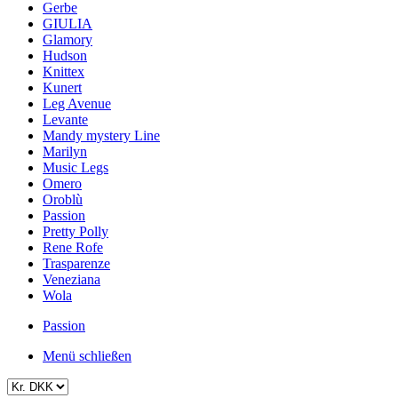
Gerbe
GIULIA
Glamory
Hudson
Knittex
Kunert
Leg Avenue
Levante
Mandy mystery Line
Marilyn
Music Legs
Omero
Oroblù
Passion
Pretty Polly
Rene Rofe
Trasparenze
Veneziana
Wola
Passion
Menü schließen