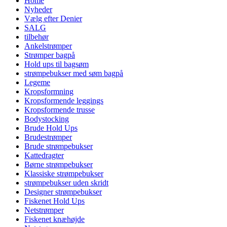
Home
Nyheder
Vælg efter Denier
SALG
tilbehør
Ankelstrømper
Strømper bagpå
Hold ups til bagsøm
strømpebukser med søm bagpå
Legeme
Kropsformning
Kropsformende leggings
Kropsformende trusse
Bodystocking
Brude Hold Ups
Brudestrømper
Brude strømpebukser
Kattedragter
Børne strømpebukser
Klassiske strømpebukser
strømpebukser uden skridt
Designer strømpebukser
Fiskenet Hold Ups
Netstrømper
Fiskenet knæhøjde