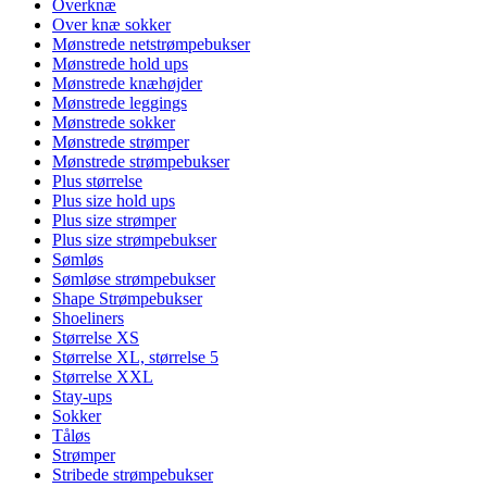
Overknæ
Over knæ sokker
Mønstrede netstrømpebukser
Mønstrede hold ups
Mønstrede knæhøjder
Mønstrede leggings
Mønstrede sokker
Mønstrede strømper
Mønstrede strømpebukser
Plus størrelse
Plus size hold ups
Plus size strømper
Plus size strømpebukser
Sømløs
Sømløse strømpebukser
Shape Strømpebukser
Shoeliners
Størrelse XS
Størrelse XL, størrelse 5
Størrelse XXL
Stay-ups
Sokker
Tåløs
Strømper
Stribede strømpebukser