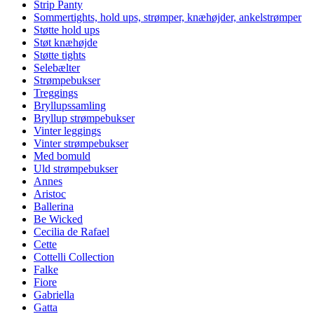
Strip Panty
Sommertights, hold ups, strømper, knæhøjder, ankelstrømper
Støtte hold ups
Støt knæhøjde
Støtte tights
Selebælter
Strømpebukser
Treggings
Bryllupssamling
Bryllup strømpebukser
Vinter leggings
Vinter strømpebukser
Med bomuld
Uld strømpebukser
Annes
Aristoc
Ballerina
Be Wicked
Cecilia de Rafael
Cette
Cottelli Collection
Falke
Fiore
Gabriella
Gatta