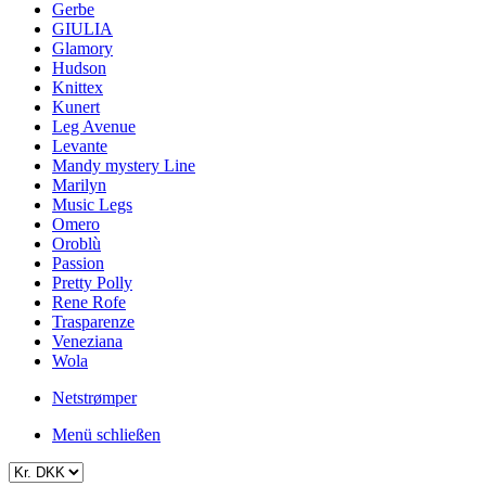
Gerbe
GIULIA
Glamory
Hudson
Knittex
Kunert
Leg Avenue
Levante
Mandy mystery Line
Marilyn
Music Legs
Omero
Oroblù
Passion
Pretty Polly
Rene Rofe
Trasparenze
Veneziana
Wola
Netstrømper
Menü schließen