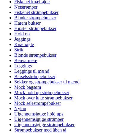
Fiskenet knæhøjde
Netstrømper
Fiskenet strømpebukser
Blanke strømpebukser
Harem bukser
Hipster strømpebukser
Hold op
Jeggings
Knæhøjde
Strik
Blonde strømpebukser
Benvarmere
Leggings
Leggings til mænd
Barselsstrømpebukser
Sokker og strømpebukser til mænd
Mock bagsøm
Mock hold up strømpebukser
Mock over knæ strømpebukser
Mock selestrømpebukser
Nylon
Uigennemsigtige hold ups
Uigennemsigtige strømper
Uigennemsigtige strømpebukser
Strømpebukser med åben tå