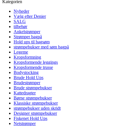
Kategorien
Nyheder
Vælg efter Denier
SALG
tilbehør
Ankelstrømper
Strømper bagpå
Hold ups til bagsøm
strømpebukser med søm bagpå
Legeme
Kropsformning
Kropsformende leggings
Kropsformende trusse
Bodystocking
Brude Hold Ups
Brudestrømper
Brude strømpebukser
Kattedragter
Børne strømpebukser
Klassiske strømpebukser
strømpebukser uden skridt
Designer strømpebukser
Fiskenet Hold Ups
Netstrømper