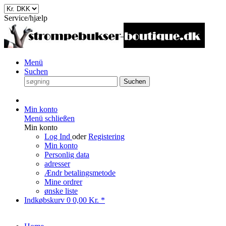
Service/hjælp
Menü
Suchen
Suchen
Min konto
Menü schließen
Min konto
Log Ind
oder
Registering
Min konto
Personlig data
adresser
Ændr betalingsmetode
Mine ordrer
ønske liste
Indkøbskurv
0
0,00 Kr. *