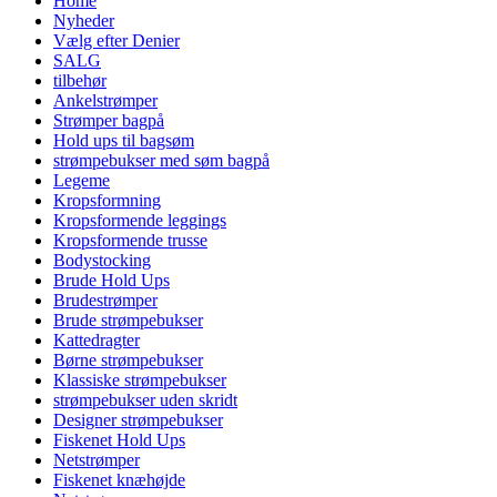
Home
Nyheder
Vælg efter Denier
SALG
tilbehør
Ankelstrømper
Strømper bagpå
Hold ups til bagsøm
strømpebukser med søm bagpå
Legeme
Kropsformning
Kropsformende leggings
Kropsformende trusse
Bodystocking
Brude Hold Ups
Brudestrømper
Brude strømpebukser
Kattedragter
Børne strømpebukser
Klassiske strømpebukser
strømpebukser uden skridt
Designer strømpebukser
Fiskenet Hold Ups
Netstrømper
Fiskenet knæhøjde