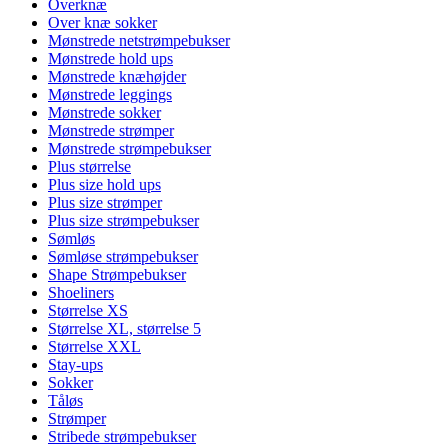
Overknæ
Over knæ sokker
Mønstrede netstrømpebukser
Mønstrede hold ups
Mønstrede knæhøjder
Mønstrede leggings
Mønstrede sokker
Mønstrede strømper
Mønstrede strømpebukser
Plus størrelse
Plus size hold ups
Plus size strømper
Plus size strømpebukser
Sømløs
Sømløse strømpebukser
Shape Strømpebukser
Shoeliners
Størrelse XS
Størrelse XL, størrelse 5
Størrelse XXL
Stay-ups
Sokker
Tåløs
Strømper
Stribede strømpebukser