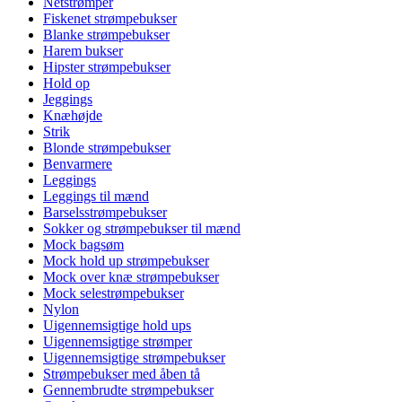
Netstrømper
Fiskenet strømpebukser
Blanke strømpebukser
Harem bukser
Hipster strømpebukser
Hold op
Jeggings
Knæhøjde
Strik
Blonde strømpebukser
Benvarmere
Leggings
Leggings til mænd
Barselsstrømpebukser
Sokker og strømpebukser til mænd
Mock bagsøm
Mock hold up strømpebukser
Mock over knæ strømpebukser
Mock selestrømpebukser
Nylon
Uigennemsigtige hold ups
Uigennemsigtige strømper
Uigennemsigtige strømpebukser
Strømpebukser med åben tå
Gennembrudte strømpebukser