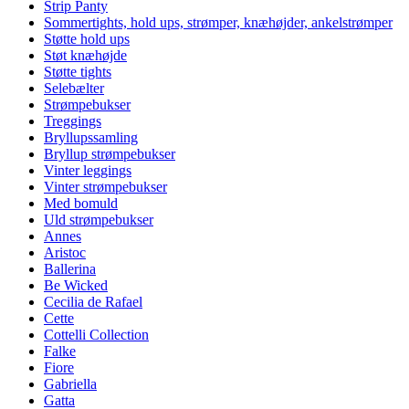
Strip Panty
Sommertights, hold ups, strømper, knæhøjder, ankelstrømper
Støtte hold ups
Støt knæhøjde
Støtte tights
Selebælter
Strømpebukser
Treggings
Bryllupssamling
Bryllup strømpebukser
Vinter leggings
Vinter strømpebukser
Med bomuld
Uld strømpebukser
Annes
Aristoc
Ballerina
Be Wicked
Cecilia de Rafael
Cette
Cottelli Collection
Falke
Fiore
Gabriella
Gatta