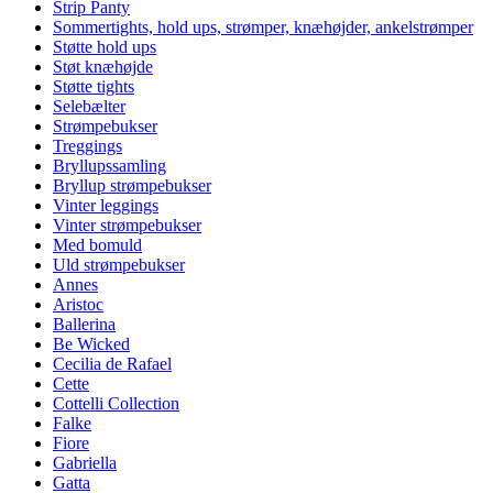
Strip Panty
Sommertights, hold ups, strømper, knæhøjder, ankelstrømper
Støtte hold ups
Støt knæhøjde
Støtte tights
Selebælter
Strømpebukser
Treggings
Bryllupssamling
Bryllup strømpebukser
Vinter leggings
Vinter strømpebukser
Med bomuld
Uld strømpebukser
Annes
Aristoc
Ballerina
Be Wicked
Cecilia de Rafael
Cette
Cottelli Collection
Falke
Fiore
Gabriella
Gatta