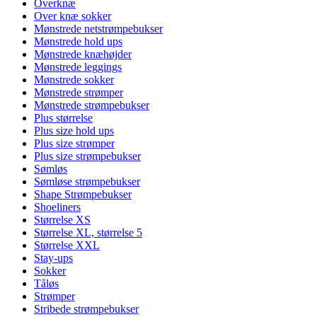
Overknæ
Over knæ sokker
Mønstrede netstrømpebukser
Mønstrede hold ups
Mønstrede knæhøjder
Mønstrede leggings
Mønstrede sokker
Mønstrede strømper
Mønstrede strømpebukser
Plus størrelse
Plus size hold ups
Plus size strømper
Plus size strømpebukser
Sømløs
Sømløse strømpebukser
Shape Strømpebukser
Shoeliners
Størrelse XS
Størrelse XL, størrelse 5
Størrelse XXL
Stay-ups
Sokker
Tåløs
Strømper
Stribede strømpebukser