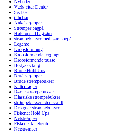
Nyheder
Vælg efter Denier
SALG
tilbehør
Ankelstrømper
Strømper bagpå
Hold ups til bagsøm
strømpebukser med søm bagpå
Legeme
Kropsformning
Kropsformende leggings
Kropsformende trusse
Bodystocking
Brude Hold Ups
Brudestrømper
Brude strømpebukser
Kattedragter
Børne strømpebukser
Klassiske strømpebukser
strømpebukser uden skridt
Designer strømpebukser
Fiskenet Hold Ups
Netstrømper
Fiskenet knæhøjde
Netstrømper