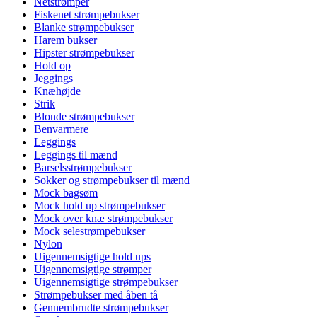
Netstrømper
Fiskenet strømpebukser
Blanke strømpebukser
Harem bukser
Hipster strømpebukser
Hold op
Jeggings
Knæhøjde
Strik
Blonde strømpebukser
Benvarmere
Leggings
Leggings til mænd
Barselsstrømpebukser
Sokker og strømpebukser til mænd
Mock bagsøm
Mock hold up strømpebukser
Mock over knæ strømpebukser
Mock selestrømpebukser
Nylon
Uigennemsigtige hold ups
Uigennemsigtige strømper
Uigennemsigtige strømpebukser
Strømpebukser med åben tå
Gennembrudte strømpebukser