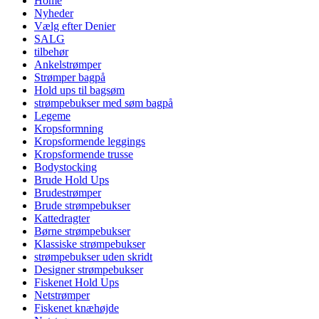
Home
Nyheder
Vælg efter Denier
SALG
tilbehør
Ankelstrømper
Strømper bagpå
Hold ups til bagsøm
strømpebukser med søm bagpå
Legeme
Kropsformning
Kropsformende leggings
Kropsformende trusse
Bodystocking
Brude Hold Ups
Brudestrømper
Brude strømpebukser
Kattedragter
Børne strømpebukser
Klassiske strømpebukser
strømpebukser uden skridt
Designer strømpebukser
Fiskenet Hold Ups
Netstrømper
Fiskenet knæhøjde