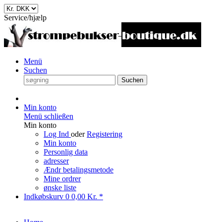
Service/hjælp
Menü
Suchen
Suchen
Min konto
Menü schließen
Min konto
Log Ind
oder
Registering
Min konto
Personlig data
adresser
Ændr betalingsmetode
Mine ordrer
ønske liste
Indkøbskurv
0
0,00 Kr. *