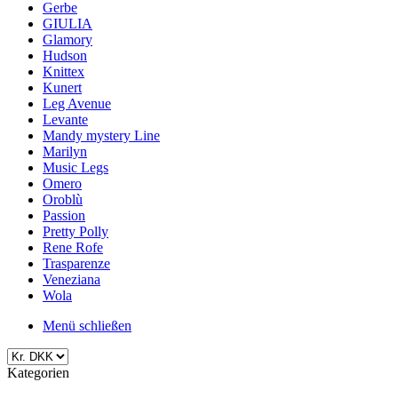
Gerbe
GIULIA
Glamory
Hudson
Knittex
Kunert
Leg Avenue
Levante
Mandy mystery Line
Marilyn
Music Legs
Omero
Oroblù
Passion
Pretty Polly
Rene Rofe
Trasparenze
Veneziana
Wola
Menü schließen
Kategorien