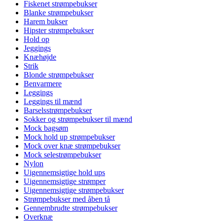
Fiskenet strømpebukser
Blanke strømpebukser
Harem bukser
Hipster strømpebukser
Hold op
Jeggings
Knæhøjde
Strik
Blonde strømpebukser
Benvarmere
Leggings
Leggings til mænd
Barselsstrømpebukser
Sokker og strømpebukser til mænd
Mock bagsøm
Mock hold up strømpebukser
Mock over knæ strømpebukser
Mock selestrømpebukser
Nylon
Uigennemsigtige hold ups
Uigennemsigtige strømper
Uigennemsigtige strømpebukser
Strømpebukser med åben tå
Gennembrudte strømpebukser
Overknæ