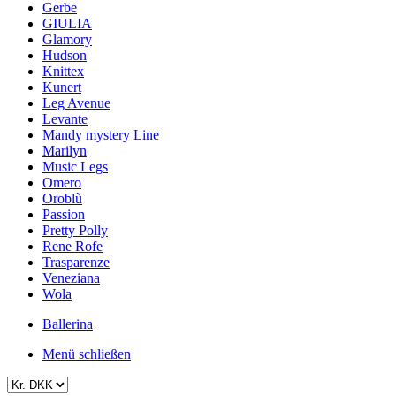
Gerbe
GIULIA
Glamory
Hudson
Knittex
Kunert
Leg Avenue
Levante
Mandy mystery Line
Marilyn
Music Legs
Omero
Oroblù
Passion
Pretty Polly
Rene Rofe
Trasparenze
Veneziana
Wola
Ballerina
Menü schließen