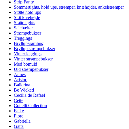
Strip Panty
Sommertights, hold ups, strømper, knæhøjder, ankelstrømper
Støtte hold ups
Støt knæhøjde
Støtte tights
Selebælter
Strømpebukser
Treggings
Bryllupssamling
Bryllup strømpebukser
Vinter leggings
Vinter strømpebukser
Med bomuld
Uld strømpebukser
Annes
Aristoc
Ballerina
Be Wicked
Cecilia de Rafael
Cette
Cottelli Collection
Falke
Fiore
Gabriella
Gatta