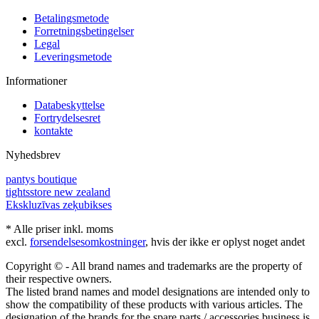
Betalingsmetode
Forretningsbetingelser
Legal
Leveringsmetode
Informationer
Databeskyttelse
Fortrydelsesret
kontakte
Nyhedsbrev
pantys boutique
tightsstore new zealand
Ekskluzīvas zeķubikses
* Alle priser inkl. moms
excl.
forsendelsesomkostninger
, hvis der ikke er oplyst noget andet
Copyright © - All brand names and trademarks are the property of
their respective owners.
The listed brand names and model designations are intended only to
show the compatibility of these products with various articles. The
designation of the brands for the spare parts / accessories business is