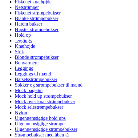
Fiskenet knæhøjde
Netstrømper
Fiskenet strømpebukser
Blanke strømpebukser
Harem bukser
Hipster strømpebukser
Hold op
Jeggings
Knæhøjde
Strik
Blonde strømpebukser
Benvarmere
Leggings
Leggings til mænd
Barselsstrømpebukser
Sokker og strømpebukser til mænd
Mock bagsøm
Mock hold up strømpebukser
Mock over knæ strømpebukser
Mock selestrømpebukser
Nylon
Uigennemsigtige hold ups
Uigennemsigtige strømper
Uigennemsigtige strømpebukser
Strømpebukser med åben tå