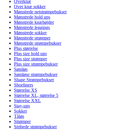
Overknæ
Over knæ sokker
Mønstrede netstrømpebukser
Mønstrede hold ups
Mønstrede knæhøjder
Mønstrede leggings
Mønstrede sokker
Mønstrede strømper
Mønstrede strømpebukser
Plus størrelse
Plus size hold ups
Plus size strømper
Plus size strømpebukser
Sømløs
Sømløse strømpebukser
Shape Strømpebukser
Shoeliners
Størrelse XS
Størrelse XL, størrelse 5
Størrelse XXL
Stay-ups
Sokker
Tåløs
Strømper
Stribede strømpebukser