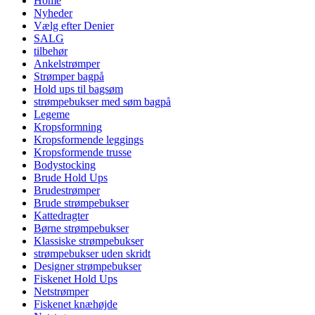
Home
Nyheder
Vælg efter Denier
SALG
tilbehør
Ankelstrømper
Strømper bagpå
Hold ups til bagsøm
strømpebukser med søm bagpå
Legeme
Kropsformning
Kropsformende leggings
Kropsformende trusse
Bodystocking
Brude Hold Ups
Brudestrømper
Brude strømpebukser
Kattedragter
Børne strømpebukser
Klassiske strømpebukser
strømpebukser uden skridt
Designer strømpebukser
Fiskenet Hold Ups
Netstrømper
Fiskenet knæhøjde