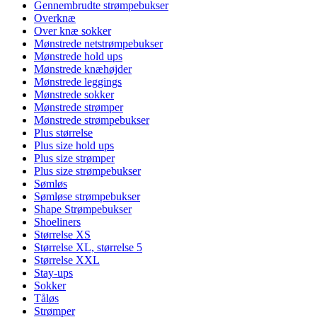
Gennembrudte strømpebukser
Overknæ
Over knæ sokker
Mønstrede netstrømpebukser
Mønstrede hold ups
Mønstrede knæhøjder
Mønstrede leggings
Mønstrede sokker
Mønstrede strømper
Mønstrede strømpebukser
Plus størrelse
Plus size hold ups
Plus size strømper
Plus size strømpebukser
Sømløs
Sømløse strømpebukser
Shape Strømpebukser
Shoeliners
Størrelse XS
Størrelse XL, størrelse 5
Størrelse XXL
Stay-ups
Sokker
Tåløs
Strømper