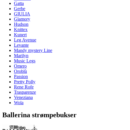
Gatta
Gerbe
GIULIA
Glamory
Hudson
Knittex
Kunert
Leg Avenue
Levante
Mandy mystery Line
Marilyn
Music Legs
Omero
Oroblù
Passion
Pretty Polly
Rene Rofe
Trasparenze
Veneziana
Wola
Ballerina strømpebukser