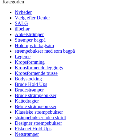
Kategorien
Nyheder
Vælg efter Denier
SALG
tilbehør
Ankelstrømper
Strømper bagpå
Hold ups til bagsøm
strømpebukser med søm bagpå
Legeme
Kropsformning
Kropsformende leggings
Kropsformende trusse
Bodystocking
Brude Hold Ups
Brudestrømper
Brude strømpebukser
Kattedragter
Børne strømpebukser
Klassiske strømpebukser
strømpebukser uden skridt
Designer strømpebukser
Fiskenet Hold Ups
Netstrømper