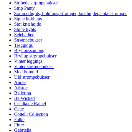
Stribede strømpebukser
Strip Panty
Sommertights, hold ups, strømper, knæhøjder, ankelstrømper
Støtte hold ups
Støt knæhøjde
Støtte tights
Selebælter
Strømpebukser
Treggings
Bryllupssamling
Bryllup strømpebukser
Vinter leggings
Vinter strømpebukser
Med bomuld
Uld strømpebukser
Annes
Aristoc
Ballerina
Be Wicked
Cecilia de Rafael
Cette
Cottelli Collection
Falke
Fiore
Gabriella