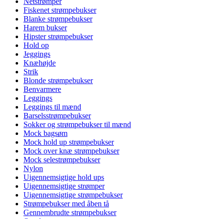
Netstrømper
Fiskenet strømpebukser
Blanke strømpebukser
Harem bukser
Hipster strømpebukser
Hold op
Jeggings
Knæhøjde
Strik
Blonde strømpebukser
Benvarmere
Leggings
Leggings til mænd
Barselsstrømpebukser
Sokker og strømpebukser til mænd
Mock bagsøm
Mock hold up strømpebukser
Mock over knæ strømpebukser
Mock selestrømpebukser
Nylon
Uigennemsigtige hold ups
Uigennemsigtige strømper
Uigennemsigtige strømpebukser
Strømpebukser med åben tå
Gennembrudte strømpebukser