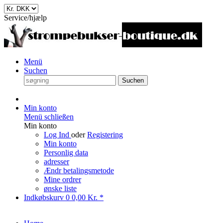
Service/hjælp
Menü
Suchen
Suchen
Min konto
Menü schließen
Min konto
Log Ind
oder
Registering
Min konto
Personlig data
adresser
Ændr betalingsmetode
Mine ordrer
ønske liste
Indkøbskurv
0
0,00 Kr. *