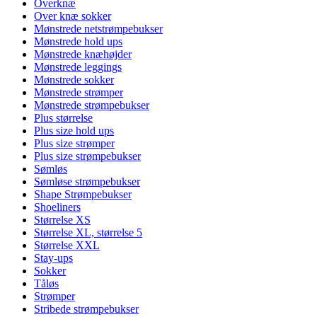
Overknæ
Over knæ sokker
Mønstrede netstrømpebukser
Mønstrede hold ups
Mønstrede knæhøjder
Mønstrede leggings
Mønstrede sokker
Mønstrede strømper
Mønstrede strømpebukser
Plus størrelse
Plus size hold ups
Plus size strømper
Plus size strømpebukser
Sømløs
Sømløse strømpebukser
Shape Strømpebukser
Shoeliners
Størrelse XS
Størrelse XL, størrelse 5
Størrelse XXL
Stay-ups
Sokker
Tåløs
Strømper
Stribede strømpebukser