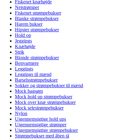
Fiskenet knæhøjde
Netstrømper
Fiskenet strømpebukser
Blanke strømpebukser
Harem bukser
Hipster strømpebukser
Hold op
Jeggings
Knæhøjde
Strik
Blonde strømpebukser
Benvarmere
Leggings
Leggings til mænd
Barselsstrømpebukser
Sokker og strømpebukser til mænd
Mock bagsøm
Mock hold up strømpebukser
Mock over knæ strømpebukser
Mock selestrømpebukser
Nylon
Uigennemsigtige hold ups
Uigennemsigtige strømper
Uigennemsigtige strømpebukser
Strømpebukser med åben tå