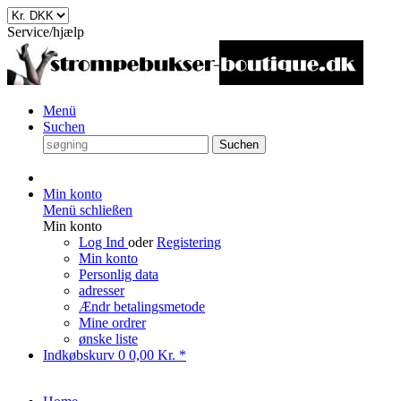
Service/hjælp
Menü
Suchen
Suchen
Min konto
Menü schließen
Min konto
Log Ind
oder
Registering
Min konto
Personlig data
adresser
Ændr betalingsmetode
Mine ordrer
ønske liste
Indkøbskurv
0
0,00 Kr. *