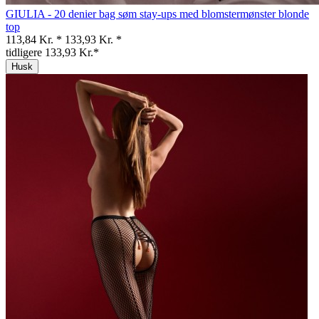
GIULIA - 20 denier bag søm stay-ups med blomstermønster blonde
top
113,84 Kr. *
133,93 Kr. *
tidligere 133,93 Kr.*
Husk