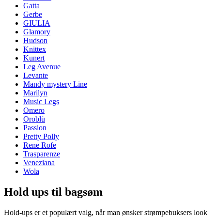
Gatta
Gerbe
GIULIA
Glamory
Hudson
Knittex
Kunert
Leg Avenue
Levante
Mandy mystery Line
Marilyn
Music Legs
Omero
Oroblù
Passion
Pretty Polly
Rene Rofe
Trasparenze
Veneziana
Wola
Hold ups til bagsøm
Hold-ups er et populært valg, når man ønsker strømpebuksers look