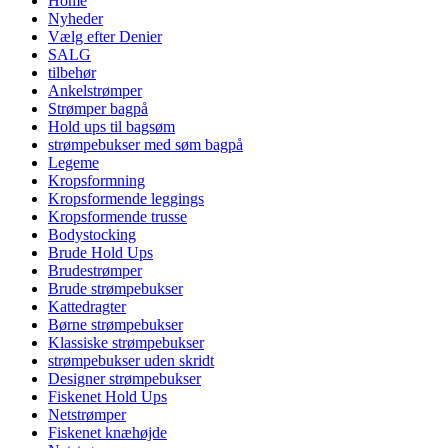
Home
Nyheder
Vælg efter Denier
SALG
tilbehør
Ankelstrømper
Strømper bagpå
Hold ups til bagsøm
strømpebukser med søm bagpå
Legeme
Kropsformning
Kropsformende leggings
Kropsformende trusse
Bodystocking
Brude Hold Ups
Brudestrømper
Brude strømpebukser
Kattedragter
Børne strømpebukser
Klassiske strømpebukser
strømpebukser uden skridt
Designer strømpebukser
Fiskenet Hold Ups
Netstrømper
Fiskenet knæhøjde