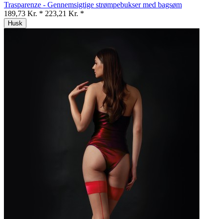
Trasparenze - Gennemsigtige strømpebukser med bagsøm
189,73 Kr. *
223,21 Kr. *
Husk