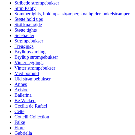
Stribede strømpebukser
Strip Panty
Sommertights, hold ups, strømper, knæhøjder, ankelstrømper
Støtte hold ups
Støt knæhøjde
Støtte tights
Selebælter
Strømpebukser
Treggings
Bryllupssamling
Bryllup strømpebukser
Vinter leggings
Vinter strømpebukser
Med bomuld
Uld strømpebukser
Annes
Aristoc
Ballerina
Be Wicked
Cecilia de Rafael
Cette
Cottelli Collection
Falke
Fiore
Gabriella