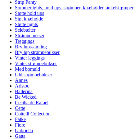
Strip Panty
Sommertights, hold ups, strømper, knæhøjder, ankelstrømper
Støtte hold ups
Støt knæhøjde
Støtte tights
Selebælter
Strømpebukser
Treggings
Bryllupssamling
Bryllup strømpebukser
Vinter leggings
Vinter strømpebukser
Med bomuld
Uld strømpebukser
Annes
Aristoc
Ballerina
Be Wicked
Cecilia de Rafael
Cette
Cottelli Collection
Falke
Fiore
Gabriella
Gatta