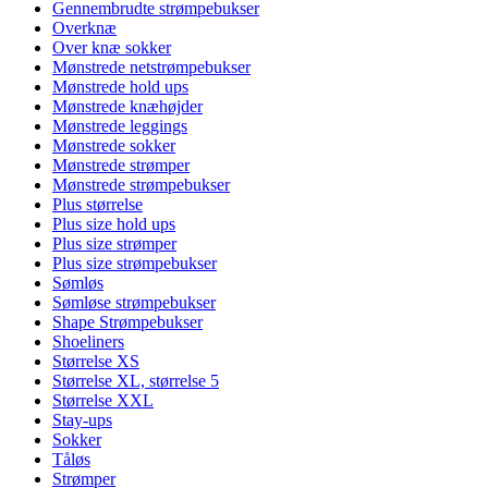
Gennembrudte strømpebukser
Overknæ
Over knæ sokker
Mønstrede netstrømpebukser
Mønstrede hold ups
Mønstrede knæhøjder
Mønstrede leggings
Mønstrede sokker
Mønstrede strømper
Mønstrede strømpebukser
Plus størrelse
Plus size hold ups
Plus size strømper
Plus size strømpebukser
Sømløs
Sømløse strømpebukser
Shape Strømpebukser
Shoeliners
Størrelse XS
Størrelse XL, størrelse 5
Størrelse XXL
Stay-ups
Sokker
Tåløs
Strømper