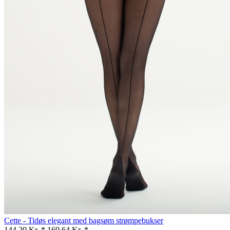
Cette - Tidøs elegant med bagsøm strømpebukser
144,20 Kr. *
169,64 Kr. *