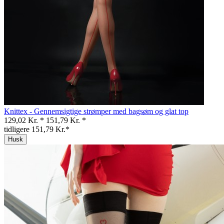
Knittex - Gennemsigtige strømper med bagsøm og glat top
129,02 Kr. *
151,79 Kr. *
tidligere 151,79 Kr.*
Husk