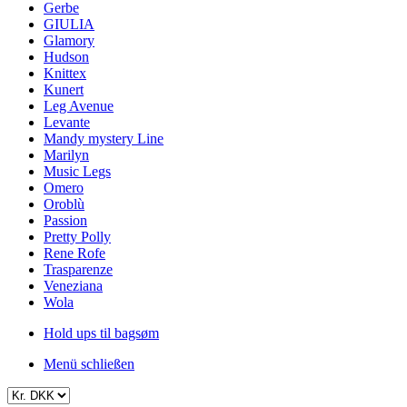
Gerbe
GIULIA
Glamory
Hudson
Knittex
Kunert
Leg Avenue
Levante
Mandy mystery Line
Marilyn
Music Legs
Omero
Oroblù
Passion
Pretty Polly
Rene Rofe
Trasparenze
Veneziana
Wola
Hold ups til bagsøm
Menü schließen