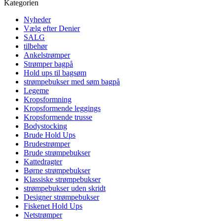
Kategorien
Nyheder
Vælg efter Denier
SALG
tilbehør
Ankelstrømper
Strømper bagpå
Hold ups til bagsøm
strømpebukser med søm bagpå
Legeme
Kropsformning
Kropsformende leggings
Kropsformende trusse
Bodystocking
Brude Hold Ups
Brudestrømper
Brude strømpebukser
Kattedragter
Børne strømpebukser
Klassiske strømpebukser
strømpebukser uden skridt
Designer strømpebukser
Fiskenet Hold Ups
Netstrømper