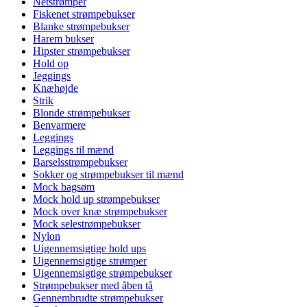
Netstrømper
Fiskenet strømpebukser
Blanke strømpebukser
Harem bukser
Hipster strømpebukser
Hold op
Jeggings
Knæhøjde
Strik
Blonde strømpebukser
Benvarmere
Leggings
Leggings til mænd
Barselsstrømpebukser
Sokker og strømpebukser til mænd
Mock bagsøm
Mock hold up strømpebukser
Mock over knæ strømpebukser
Mock selestrømpebukser
Nylon
Uigennemsigtige hold ups
Uigennemsigtige strømper
Uigennemsigtige strømpebukser
Strømpebukser med åben tå
Gennembrudte strømpebukser