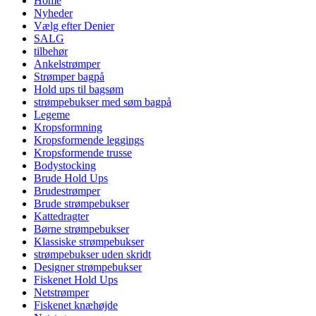
Home
Nyheder
Vælg efter Denier
SALG
tilbehør
Ankelstrømper
Strømper bagpå
Hold ups til bagsøm
strømpebukser med søm bagpå
Legeme
Kropsformning
Kropsformende leggings
Kropsformende trusse
Bodystocking
Brude Hold Ups
Brudestrømper
Brude strømpebukser
Kattedragter
Børne strømpebukser
Klassiske strømpebukser
strømpebukser uden skridt
Designer strømpebukser
Fiskenet Hold Ups
Netstrømper
Fiskenet knæhøjde