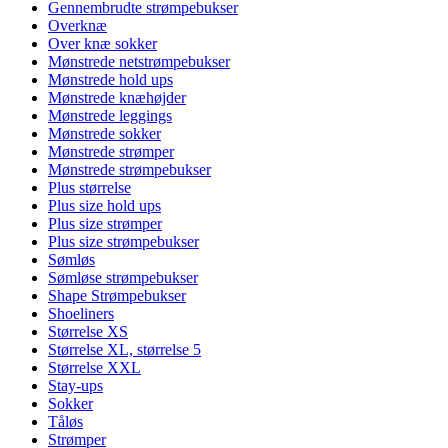
Gennembrudte strømpebukser
Overknæ
Over knæ sokker
Mønstrede netstrømpebukser
Mønstrede hold ups
Mønstrede knæhøjder
Mønstrede leggings
Mønstrede sokker
Mønstrede strømper
Mønstrede strømpebukser
Plus størrelse
Plus size hold ups
Plus size strømper
Plus size strømpebukser
Sømløs
Sømløse strømpebukser
Shape Strømpebukser
Shoeliners
Størrelse XS
Størrelse XL, størrelse 5
Størrelse XXL
Stay-ups
Sokker
Tåløs
Strømper