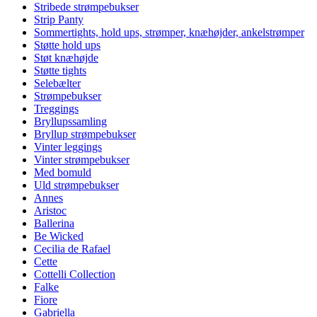
Stribede strømpebukser
Strip Panty
Sommertights, hold ups, strømper, knæhøjder, ankelstrømper
Støtte hold ups
Støt knæhøjde
Støtte tights
Selebælter
Strømpebukser
Treggings
Bryllupssamling
Bryllup strømpebukser
Vinter leggings
Vinter strømpebukser
Med bomuld
Uld strømpebukser
Annes
Aristoc
Ballerina
Be Wicked
Cecilia de Rafael
Cette
Cottelli Collection
Falke
Fiore
Gabriella