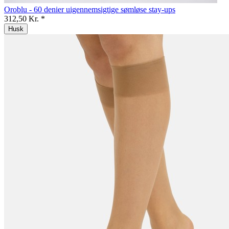
Oroblu - 60 denier uigennemsigtige sømløse stay-ups
312,50 Kr. *
Husk