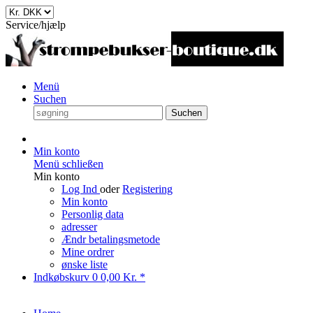
Service/hjælp
Menü
Suchen
Suchen
Min konto
Menü schließen
Min konto
Log Ind
oder
Registering
Min konto
Personlig data
adresser
Ændr betalingsmetode
Mine ordrer
ønske liste
Indkøbskurv
0
0,00 Kr. *