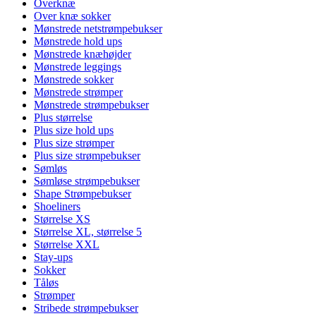
Overknæ
Over knæ sokker
Mønstrede netstrømpebukser
Mønstrede hold ups
Mønstrede knæhøjder
Mønstrede leggings
Mønstrede sokker
Mønstrede strømper
Mønstrede strømpebukser
Plus størrelse
Plus size hold ups
Plus size strømper
Plus size strømpebukser
Sømløs
Sømløse strømpebukser
Shape Strømpebukser
Shoeliners
Størrelse XS
Størrelse XL, størrelse 5
Størrelse XXL
Stay-ups
Sokker
Tåløs
Strømper
Stribede strømpebukser