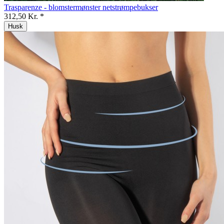
Trasparenze - blomstermønster netstrømpebukser
312,50 Kr. *
Husk