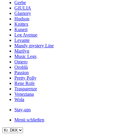
Gerbe
GIULIA
Glamory
Hudson
Knittex
Kunert
Leg Avenue
Levante
Mandy mystery Line
Marilyn
Music Legs
Omero
Oroblù
Passion
Pretty Polly
Rene Rofe
Trasparenze
Veneziana
Wola
Stay-ups
Menü schließen