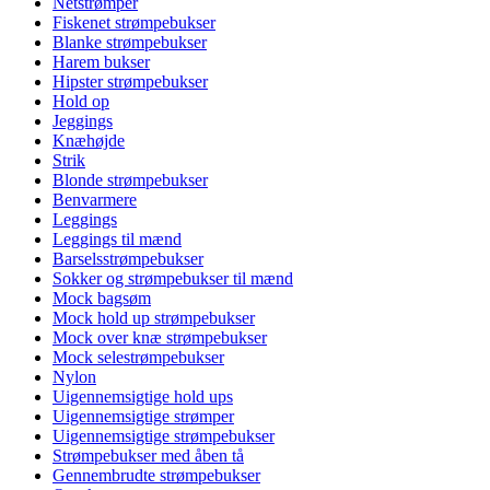
Netstrømper
Fiskenet strømpebukser
Blanke strømpebukser
Harem bukser
Hipster strømpebukser
Hold op
Jeggings
Knæhøjde
Strik
Blonde strømpebukser
Benvarmere
Leggings
Leggings til mænd
Barselsstrømpebukser
Sokker og strømpebukser til mænd
Mock bagsøm
Mock hold up strømpebukser
Mock over knæ strømpebukser
Mock selestrømpebukser
Nylon
Uigennemsigtige hold ups
Uigennemsigtige strømper
Uigennemsigtige strømpebukser
Strømpebukser med åben tå
Gennembrudte strømpebukser