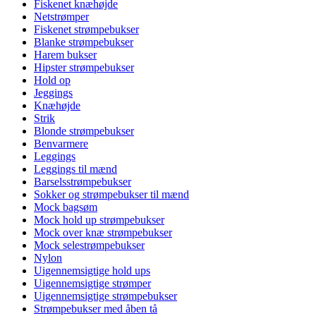
Fiskenet knæhøjde
Netstrømper
Fiskenet strømpebukser
Blanke strømpebukser
Harem bukser
Hipster strømpebukser
Hold op
Jeggings
Knæhøjde
Strik
Blonde strømpebukser
Benvarmere
Leggings
Leggings til mænd
Barselsstrømpebukser
Sokker og strømpebukser til mænd
Mock bagsøm
Mock hold up strømpebukser
Mock over knæ strømpebukser
Mock selestrømpebukser
Nylon
Uigennemsigtige hold ups
Uigennemsigtige strømper
Uigennemsigtige strømpebukser
Strømpebukser med åben tå