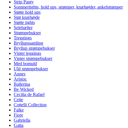
Strip Panty
Sommertights, hold ups, strømper, knæhøjder, ankelstrømper
Støtte hold ups
Støt knæhøjde
Støtte tights
Selebælter
Strømpebukser
Treggings
Bryllupssamling
Bryllup strømpebukser
Vinter leggings
Vinter strømpebukser
Med bomuld
Uld strømpebukser
Annes
Aristoc
Ballerina
Be Wicked
Cecilia de Rafael
Cette
Cottelli Collection
Falke
Fiore
Gabriella
Gatta