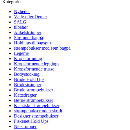
Kategorien
Nyheder
Vælg efter Denier
SALG
tilbehør
Ankelstrømper
Strømper bagpå
Hold ups til bagsøm
strømpebukser med søm bagpå
Legeme
Kropsformning
Kropsformende leggings
Kropsformende trusse
Bodystocking
Brude Hold Ups
Brudestrømper
Brude strømpebukser
Kattedragter
Børne strømpebukser
Klassiske strømpebukser
strømpebukser uden skridt
Designer strømpebukser
Fiskenet Hold Ups
Netstrømper