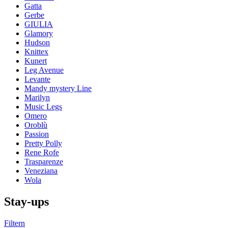
Gatta
Gerbe
GIULIA
Glamory
Hudson
Knittex
Kunert
Leg Avenue
Levante
Mandy mystery Line
Marilyn
Music Legs
Omero
Oroblù
Passion
Pretty Polly
Rene Rofe
Trasparenze
Veneziana
Wola
Stay-ups
Filtern