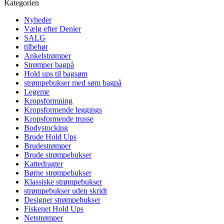
Kategorien
Nyheder
Vælg efter Denier
SALG
tilbehør
Ankelstrømper
Strømper bagpå
Hold ups til bagsøm
strømpebukser med søm bagpå
Legeme
Kropsformning
Kropsformende leggings
Kropsformende trusse
Bodystocking
Brude Hold Ups
Brudestrømper
Brude strømpebukser
Kattedragter
Børne strømpebukser
Klassiske strømpebukser
strømpebukser uden skridt
Designer strømpebukser
Fiskenet Hold Ups
Netstrømper