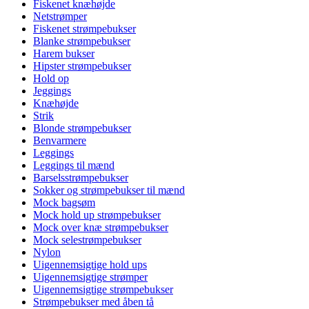
Fiskenet knæhøjde
Netstrømper
Fiskenet strømpebukser
Blanke strømpebukser
Harem bukser
Hipster strømpebukser
Hold op
Jeggings
Knæhøjde
Strik
Blonde strømpebukser
Benvarmere
Leggings
Leggings til mænd
Barselsstrømpebukser
Sokker og strømpebukser til mænd
Mock bagsøm
Mock hold up strømpebukser
Mock over knæ strømpebukser
Mock selestrømpebukser
Nylon
Uigennemsigtige hold ups
Uigennemsigtige strømper
Uigennemsigtige strømpebukser
Strømpebukser med åben tå