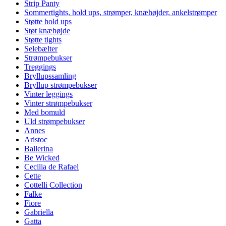
Strip Panty
Sommertights, hold ups, strømper, knæhøjder, ankelstrømper
Støtte hold ups
Støt knæhøjde
Støtte tights
Selebælter
Strømpebukser
Treggings
Bryllupssamling
Bryllup strømpebukser
Vinter leggings
Vinter strømpebukser
Med bomuld
Uld strømpebukser
Annes
Aristoc
Ballerina
Be Wicked
Cecilia de Rafael
Cette
Cottelli Collection
Falke
Fiore
Gabriella
Gatta