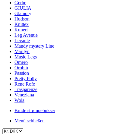
Gerbe
GIULIA
Glamory
Hudson
Knittex
Kunert
Leg Avenue
Levante
Mandy mystery Line
Marilyn
Music Legs
Omero
Oroblù
Passion
Pretty Polly
Rene Rofe
Trasparenze
Veneziana
Wola
Brude strømpebukser
Menü schließen