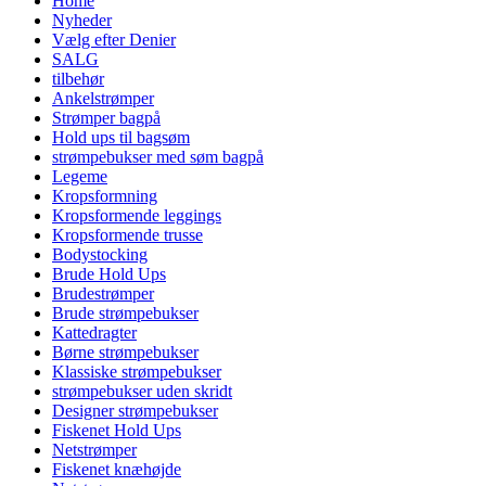
Home
Nyheder
Vælg efter Denier
SALG
tilbehør
Ankelstrømper
Strømper bagpå
Hold ups til bagsøm
strømpebukser med søm bagpå
Legeme
Kropsformning
Kropsformende leggings
Kropsformende trusse
Bodystocking
Brude Hold Ups
Brudestrømper
Brude strømpebukser
Kattedragter
Børne strømpebukser
Klassiske strømpebukser
strømpebukser uden skridt
Designer strømpebukser
Fiskenet Hold Ups
Netstrømper
Fiskenet knæhøjde