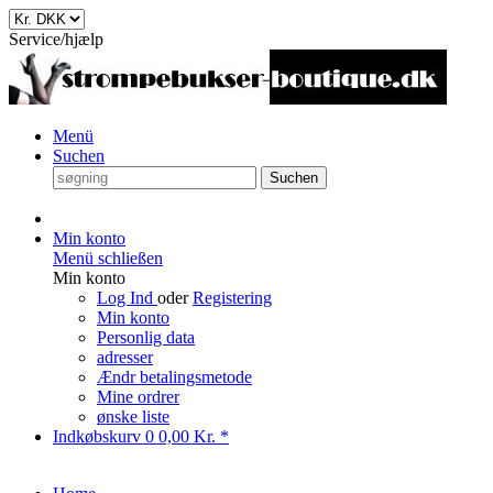
Service/hjælp
Menü
Suchen
Suchen
Min konto
Menü schließen
Min konto
Log Ind
oder
Registering
Min konto
Personlig data
adresser
Ændr betalingsmetode
Mine ordrer
ønske liste
Indkøbskurv
0
0,00 Kr. *