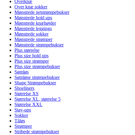
Overknæ
Over knæ sokker
Mønstrede netstrømpebukser
Mønstrede hold ups
Mønstrede knæhøjder
Mønstrede leggings
Mønstrede sokker
Mønstrede strømper
Mønstrede strømpebukser
Plus størrelse
Plus size hold ups
Plus size strømper
Plus size strømpebukser
Sømløs
Sømløse strømpebukser
Shape Strømpebukser
Shoeliners
Størrelse XS
Størrelse XL, størrelse 5
Størrelse XXL
Stay-ups
Sokker
Tåløs
Strømper
Stribede strømpebukser