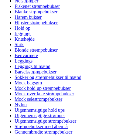
Netstrømper
Fiskenet strømpebukser
Blanke strømpebukser
Harem bukser
Hipster strømpebukser
Hold op
Jeggings
Knæhøjde
Strik
Blonde strømpebukser
Benvarmere
Leggings
Leggings til mænd
Barselsstrømpebukser
Sokker og strømpebukser til mænd
Mock bagsøm
Mock hold up strømpebukser
Mock over knæ strømpebukser
Mock selestrømpebukser
Nylon
Uigennemsigtige hold ups
Uigennemsigtige strømper
Uigennemsigtige strømpebukser
Strømpebukser med åben tå
Gennembrudte strømpebukser