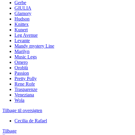
Gerbe
GIULIA
Glamory
Hudson
Knittex
Kunert
Leg Avenue
Levante
Mandy mystery Line
Marilyn
Music Legs
Omero
Oroblù
Passion
Pretty Polly
Rene Rofe
Trasparenze
Veneziana
Wola
Tilbage til oversigten
Cecilia de Rafael
Tilbage