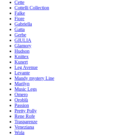
Cette
Cottelli Collection
Falke
Fiore
Gabriella
Gatta
Gerbe
GIULIA
Glamory
Hudson
Knittex
Kunert
Leg Avenue
Levante
Mandy mystery Line
Marilyn
Music Legs
Omero
Oroblù
Passion
Pretty Polly
Rene Rofe
Trasparenze
Veneziana
Wola