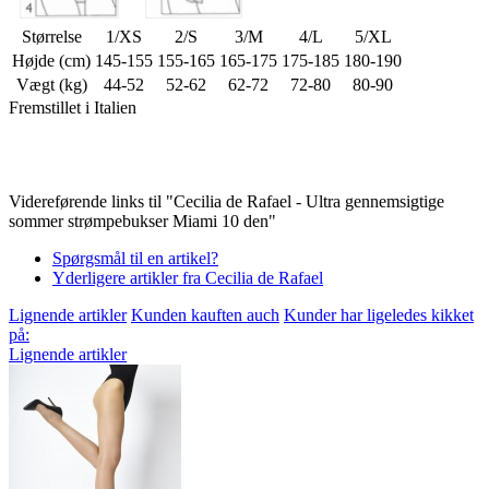
Størrelse
1/XS
2/S
3/M
4/L
5/XL
Højde (cm)
145-155
155-165
165-175
175-185
180-190
Vægt (kg)
44-52
52-62
62-72
72-80
80-90
Fremstillet i Italien
Videreførende links til "Cecilia de Rafael - Ultra gennemsigtige
sommer strømpebukser Miami 10 den"
Spørgsmål til en artikel?
Yderligere artikler fra Cecilia de Rafael
Lignende artikler
Kunden kauften auch
Kunder har ligeledes kikket
på:
Lignende artikler