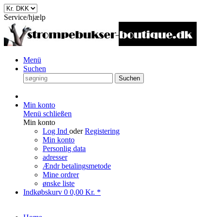
Service/hjælp
Menü
Suchen
Suchen
Min konto
Menü schließen
Min konto
Log Ind
oder
Registering
Min konto
Personlig data
adresser
Ændr betalingsmetode
Mine ordrer
ønske liste
Indkøbskurv
0
0,00 Kr. *