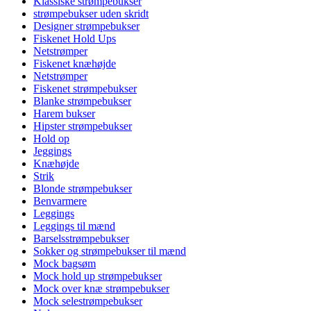
Klassiske strømpebukser
strømpebukser uden skridt
Designer strømpebukser
Fiskenet Hold Ups
Netstrømper
Fiskenet knæhøjde
Netstrømper
Fiskenet strømpebukser
Blanke strømpebukser
Harem bukser
Hipster strømpebukser
Hold op
Jeggings
Knæhøjde
Strik
Blonde strømpebukser
Benvarmere
Leggings
Leggings til mænd
Barselsstrømpebukser
Sokker og strømpebukser til mænd
Mock bagsøm
Mock hold up strømpebukser
Mock over knæ strømpebukser
Mock selestrømpebukser