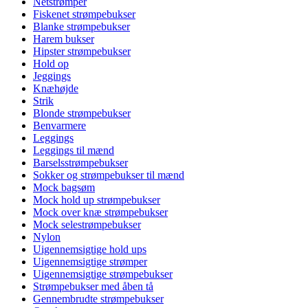
Netstrømper
Fiskenet strømpebukser
Blanke strømpebukser
Harem bukser
Hipster strømpebukser
Hold op
Jeggings
Knæhøjde
Strik
Blonde strømpebukser
Benvarmere
Leggings
Leggings til mænd
Barselsstrømpebukser
Sokker og strømpebukser til mænd
Mock bagsøm
Mock hold up strømpebukser
Mock over knæ strømpebukser
Mock selestrømpebukser
Nylon
Uigennemsigtige hold ups
Uigennemsigtige strømper
Uigennemsigtige strømpebukser
Strømpebukser med åben tå
Gennembrudte strømpebukser