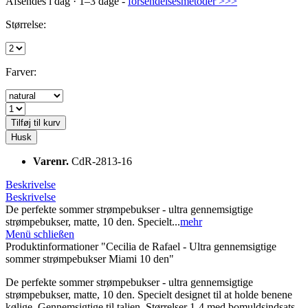
Afsendes i dag · 1–3 dage -
forsendelsesmetoder >>>
Størrelse:
Farver:
Tilføj til kurv
Husk
Varenr.
CdR-2813-16
Beskrivelse
Beskrivelse
De perfekte sommer strømpebukser - ultra gennemsigtige
strømpebukser, matte, 10 den. Specielt...
mehr
Menü schließen
Produktinformationer "Cecilia de Rafael - Ultra gennemsigtige
sommer strømpebukser Miami 10 den"
De perfekte sommer strømpebukser - ultra gennemsigtige
strømpebukser, matte, 10 den. Specielt designet til at holde benene
kølige. Gennemsigtige til taljen. Størrelser 1-4 med bomuldsindsats,