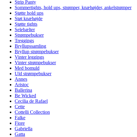
Strip Panty
Sommertights, hold ups, strømper, knæhøjder, ankelstrømper
Støtte hold ups
Støt knæhøjde
Støtte tights
Selebælter
Strømpebukser
Treggings
Bryllupssamling
Bryllup strømpebukser
Vinter leggings
Vinter strømpebukser
Med bomuld
Uld strømpebukser
Annes
Aristoc
Ballerina
Be Wicked
Cecilia de Rafael
Cette
Cottelli Collection
Falke
Fiore
Gabriella
Gatta