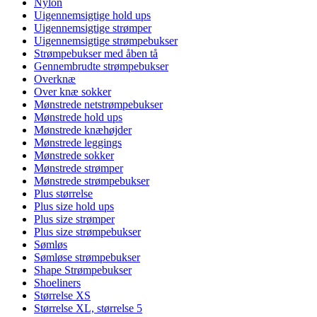
Nylon
Uigennemsigtige hold ups
Uigennemsigtige strømper
Uigennemsigtige strømpebukser
Strømpebukser med åben tå
Gennembrudte strømpebukser
Overknæ
Over knæ sokker
Mønstrede netstrømpebukser
Mønstrede hold ups
Mønstrede knæhøjder
Mønstrede leggings
Mønstrede sokker
Mønstrede strømper
Mønstrede strømpebukser
Plus størrelse
Plus size hold ups
Plus size strømper
Plus size strømpebukser
Sømløs
Sømløse strømpebukser
Shape Strømpebukser
Shoeliners
Størrelse XS
Størrelse XL, størrelse 5