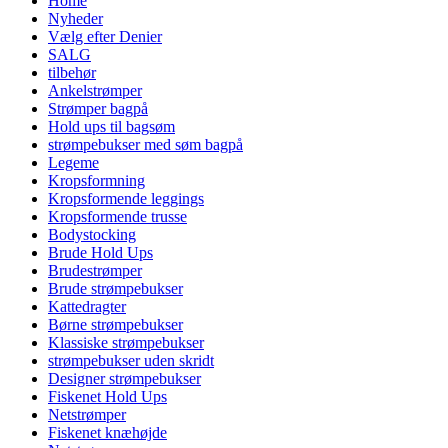
Home
Nyheder
Vælg efter Denier
SALG
tilbehør
Ankelstrømper
Strømper bagpå
Hold ups til bagsøm
strømpebukser med søm bagpå
Legeme
Kropsformning
Kropsformende leggings
Kropsformende trusse
Bodystocking
Brude Hold Ups
Brudestrømper
Brude strømpebukser
Kattedragter
Børne strømpebukser
Klassiske strømpebukser
strømpebukser uden skridt
Designer strømpebukser
Fiskenet Hold Ups
Netstrømper
Fiskenet knæhøjde