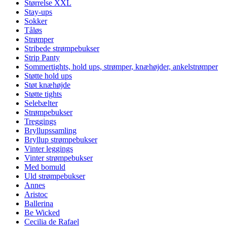
Størrelse XXL
Stay-ups
Sokker
Tåløs
Strømper
Stribede strømpebukser
Strip Panty
Sommertights, hold ups, strømper, knæhøjder, ankelstrømper
Støtte hold ups
Støt knæhøjde
Støtte tights
Selebælter
Strømpebukser
Treggings
Bryllupssamling
Bryllup strømpebukser
Vinter leggings
Vinter strømpebukser
Med bomuld
Uld strømpebukser
Annes
Aristoc
Ballerina
Be Wicked
Cecilia de Rafael