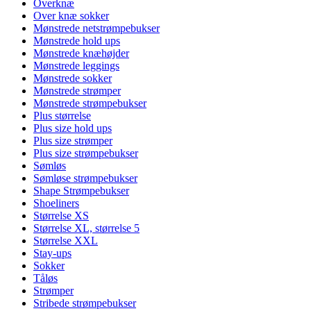
Overknæ
Over knæ sokker
Mønstrede netstrømpebukser
Mønstrede hold ups
Mønstrede knæhøjder
Mønstrede leggings
Mønstrede sokker
Mønstrede strømper
Mønstrede strømpebukser
Plus størrelse
Plus size hold ups
Plus size strømper
Plus size strømpebukser
Sømløs
Sømløse strømpebukser
Shape Strømpebukser
Shoeliners
Størrelse XS
Størrelse XL, størrelse 5
Størrelse XXL
Stay-ups
Sokker
Tåløs
Strømper
Stribede strømpebukser