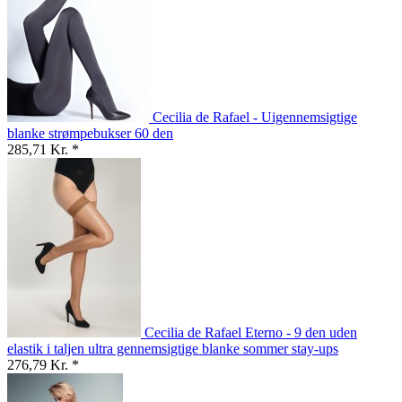
Cecilia de Rafael - Uigennemsigtige
blanke strømpebukser 60 den
285,71 Kr. *
Cecilia de Rafael Eterno - 9 den uden
elastik i taljen ultra gennemsigtige blanke sommer stay-ups
276,79 Kr. *