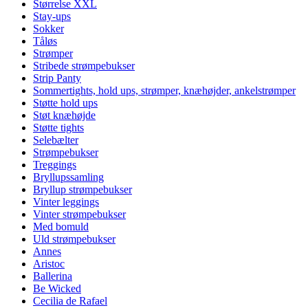
Størrelse XXL
Stay-ups
Sokker
Tåløs
Strømper
Stribede strømpebukser
Strip Panty
Sommertights, hold ups, strømper, knæhøjder, ankelstrømper
Støtte hold ups
Støt knæhøjde
Støtte tights
Selebælter
Strømpebukser
Treggings
Bryllupssamling
Bryllup strømpebukser
Vinter leggings
Vinter strømpebukser
Med bomuld
Uld strømpebukser
Annes
Aristoc
Ballerina
Be Wicked
Cecilia de Rafael