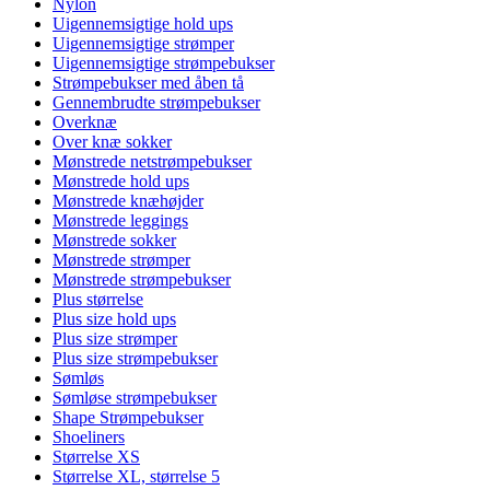
Nylon
Uigennemsigtige hold ups
Uigennemsigtige strømper
Uigennemsigtige strømpebukser
Strømpebukser med åben tå
Gennembrudte strømpebukser
Overknæ
Over knæ sokker
Mønstrede netstrømpebukser
Mønstrede hold ups
Mønstrede knæhøjder
Mønstrede leggings
Mønstrede sokker
Mønstrede strømper
Mønstrede strømpebukser
Plus størrelse
Plus size hold ups
Plus size strømper
Plus size strømpebukser
Sømløs
Sømløse strømpebukser
Shape Strømpebukser
Shoeliners
Størrelse XS
Størrelse XL, størrelse 5