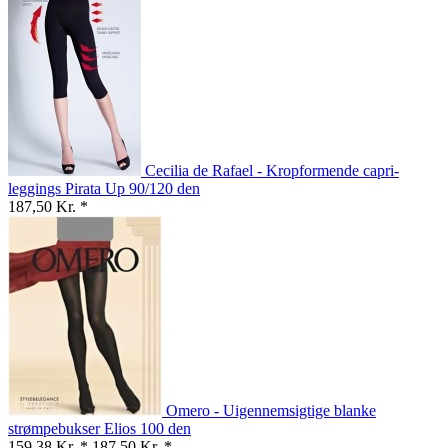
Cecilia de Rafael - Kropformende capri-
leggings Pirata Up 90/120 den
187,50 Kr. *
Omero - Uigennemsigtige blanke
strømpebukser Elios 100 den
159,38 Kr. *
187,50 Kr. *