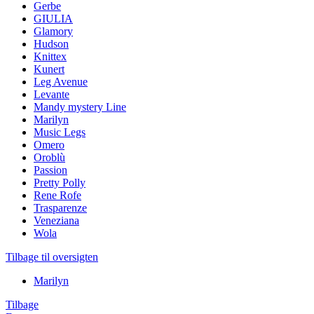
Gerbe
GIULIA
Glamory
Hudson
Knittex
Kunert
Leg Avenue
Levante
Mandy mystery Line
Marilyn
Music Legs
Omero
Oroblù
Passion
Pretty Polly
Rene Rofe
Trasparenze
Veneziana
Wola
Tilbage til oversigten
Marilyn
Tilbage