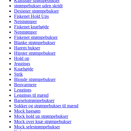
Klassiske strømpebukser
strømpebukser uden skridt
Designer strømpebukser
Fiskenet Hold Ups
Netstrømper
Fiskenet knæhøjde
Netstrømper
Fiskenet strømpebukser
Blanke strømpebukser
Harem bukser
Hipster strømpebukser
Hold op
Jeggings
Knæhøjde
Strik
Blonde strømpebukser
Benvarmere
Leggings
Leggings til mænd
Barselsstrømpebukser
Sokker og strømpebukser til mænd
Mock bagsøm
Mock hold up strømpebukser
Mock over knæ strømpebukser
Mock selestrømpebukser