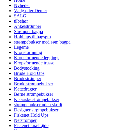
Home
Nyheder
Vælg efter Denier
SALG
tilbehør
Ankelstrømper
Strømper bagpå
Hold ups til bagsøm
strømpebukser med søm bagpå
Legeme
Kropsformning
Kropsformende leggings
Kropsformende trusse
Bodystocking
Brude Hold Ups
Brudestrømper
Brude strømpebukser
Kattedragter
Børne strømpebukser
Klassiske strømpebukser
strømpebukser uden skridt
Designer strømpebukser
Fiskenet Hold Ups
Netstrømper
Fiskenet knæhøjde