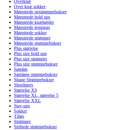
Overknæ
Over knæ sokker
Mønstrede netstrømpebukser
Mønstrede hold ups
Mønstrede knæhøjder
Mønstrede leggings
Mønstrede sokker
Mønstrede strømper
Mønstrede strømpebukser
Plus størrelse
Plus size hold ups
Plus size strømper
Plus size strømpebukser
Sømløs
Sømløse strømpebukser
Shape Strømpebukser
Shoeliners
Størrelse XS
Størrelse XL, størrelse 5
Størrelse XXL
Stay-ups
Sokker
Tåløs
Strømper
Stribede strømpebukser