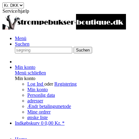
Service/hjælp
Menü
Suchen
Suchen
Min konto
Menü schließen
Min konto
Log Ind
oder
Registering
Min konto
Personlig data
adresser
Ændr betalingsmetode
Mine ordrer
ønske liste
Indkøbskurv
0
0,00 Kr. *