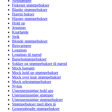
Netstrømper
Fiskenet strømpebukser
Blanke strømpebukser
Harem bukser
Hipster strømpebukser
Hold op
Jeggings
Knæhøjde
Strik
Blonde strømpebukser
Benvarmere
Leggings
Leggings til mænd
Barselsstrømpebukser
Sokker og strømpebukser til mænd
Mock bagsøm
Mock hold up strømpebukser
Mock over knæ strømpebukser
Mock selestrømpebukser
Nylon
Uigennemsigtige hold ups
Uigennemsigtige strømper
Uigennemsigtige strømpebukser
Strømpebukser med åben tå
Gennembrudte strømpebukser