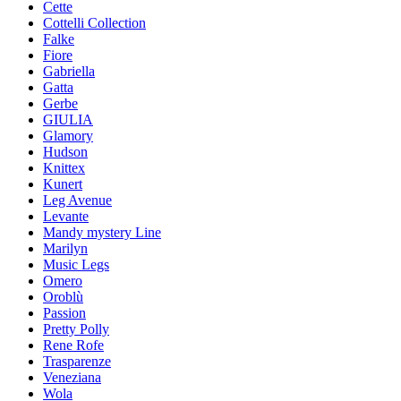
Cette
Cottelli Collection
Falke
Fiore
Gabriella
Gatta
Gerbe
GIULIA
Glamory
Hudson
Knittex
Kunert
Leg Avenue
Levante
Mandy mystery Line
Marilyn
Music Legs
Omero
Oroblù
Passion
Pretty Polly
Rene Rofe
Trasparenze
Veneziana
Wola