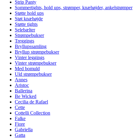
Strip Panty
Sommertights, hold ups, strømper, knæhøjder, ankelstrømper
Støtte hold ups
Støt knæhøjde
Støtte tights
Selebælter
Strømpebukser
Treggings
Bryllupssamling
Bryllup strømpebukser
Vinter leggings
Vinter strømpebukser
Med bomuld
Uld strømpebukser
Annes
Aristoc
Ballerina
Be Wicked
Cecilia de Rafael
Cette
Cottelli Collection
Falke
Fiore
Gabriella
Gatta