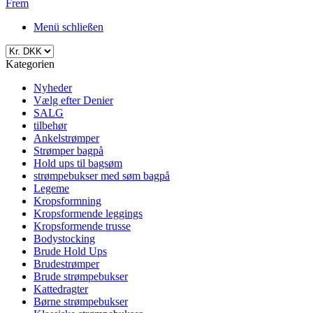
Frem
Menü schließen
Kategorien
Nyheder
Vælg efter Denier
SALG
tilbehør
Ankelstrømper
Strømper bagpå
Hold ups til bagsøm
strømpebukser med søm bagpå
Legeme
Kropsformning
Kropsformende leggings
Kropsformende trusse
Bodystocking
Brude Hold Ups
Brudestrømper
Brude strømpebukser
Kattedragter
Børne strømpebukser