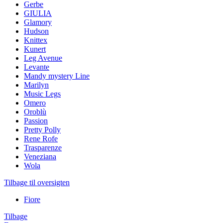
Gerbe
GIULIA
Glamory
Hudson
Knittex
Kunert
Leg Avenue
Levante
Mandy mystery Line
Marilyn
Music Legs
Omero
Oroblù
Passion
Pretty Polly
Rene Rofe
Trasparenze
Veneziana
Wola
Tilbage til oversigten
Fiore
Tilbage