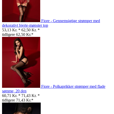
Fiore - Gennemsigtige strømper med
dekorativt hjerte-mønster top
53,13 Kr. *
62,50 Kr. *
tidligere 62,50 Kr.*
Fiore - Polkaprikker strømper med flade
sømme, 20 den
60,71 Kr. *
71,43 Kr. *
tidligere 71,43 Kr.*