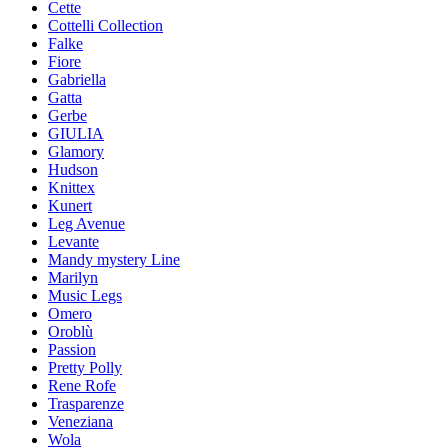
Cette
Cottelli Collection
Falke
Fiore
Gabriella
Gatta
Gerbe
GIULIA
Glamory
Hudson
Knittex
Kunert
Leg Avenue
Levante
Mandy mystery Line
Marilyn
Music Legs
Omero
Oroblù
Passion
Pretty Polly
Rene Rofe
Trasparenze
Veneziana
Wola