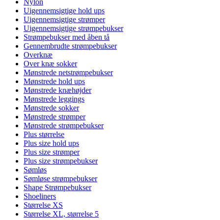
Nylon
Uigennemsigtige hold ups
Uigennemsigtige strømper
Uigennemsigtige strømpebukser
Strømpebukser med åben tå
Gennembrudte strømpebukser
Overknæ
Over knæ sokker
Mønstrede netstrømpebukser
Mønstrede hold ups
Mønstrede knæhøjder
Mønstrede leggings
Mønstrede sokker
Mønstrede strømper
Mønstrede strømpebukser
Plus størrelse
Plus size hold ups
Plus size strømper
Plus size strømpebukser
Sømløs
Sømløse strømpebukser
Shape Strømpebukser
Shoeliners
Størrelse XS
Størrelse XL, størrelse 5