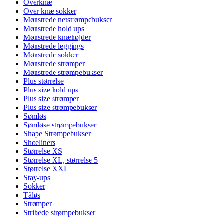
Overknæ
Over knæ sokker
Mønstrede netstrømpebukser
Mønstrede hold ups
Mønstrede knæhøjder
Mønstrede leggings
Mønstrede sokker
Mønstrede strømper
Mønstrede strømpebukser
Plus størrelse
Plus size hold ups
Plus size strømper
Plus size strømpebukser
Sømløs
Sømløse strømpebukser
Shape Strømpebukser
Shoeliners
Størrelse XS
Størrelse XL, størrelse 5
Størrelse XXL
Stay-ups
Sokker
Tåløs
Strømper
Stribede strømpebukser