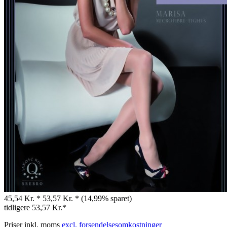
45,54 Kr. *
53,57 Kr. *
(14,99% sparet)
tidligere
53,57 Kr.*
Priser inkl. moms
excl. forsendelsesomkostninger