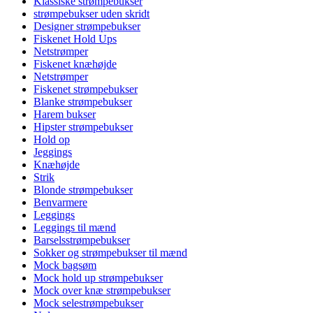
Klassiske strømpebukser
strømpebukser uden skridt
Designer strømpebukser
Fiskenet Hold Ups
Netstrømper
Fiskenet knæhøjde
Netstrømper
Fiskenet strømpebukser
Blanke strømpebukser
Harem bukser
Hipster strømpebukser
Hold op
Jeggings
Knæhøjde
Strik
Blonde strømpebukser
Benvarmere
Leggings
Leggings til mænd
Barselsstrømpebukser
Sokker og strømpebukser til mænd
Mock bagsøm
Mock hold up strømpebukser
Mock over knæ strømpebukser
Mock selestrømpebukser