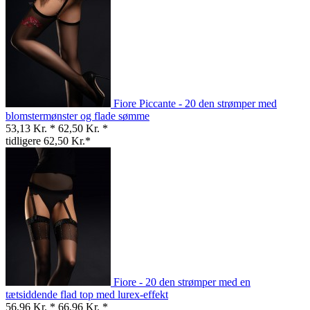
Fiore Piccante - 20 den strømper med
blomstermønster og flade sømme
53,13 Kr. *
62,50 Kr. *
tidligere 62,50 Kr.*
Fiore - 20 den strømper med en
tætsiddende flad top med lurex-effekt
56,96 Kr. *
66,96 Kr. *