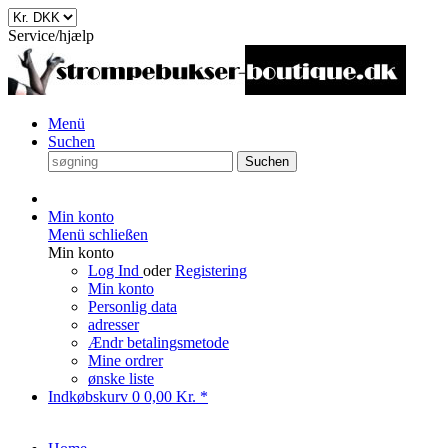
Service/hjælp
Menü
Suchen
Suchen
Min konto
Menü schließen
Min konto
Log Ind
oder
Registering
Min konto
Personlig data
adresser
Ændr betalingsmetode
Mine ordrer
ønske liste
Indkøbskurv
0
0,00 Kr. *