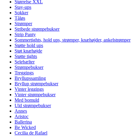
Størrelse XXL
Stay-ups
Sokker
Tåløs
Strømper
Stribede strømpebukser
Strip Panty
Sommertights, hold ups, strømper, knæhøjder, ankelstrømper
Støtte hold ups
Støt knæhøjde
Støtte tights
Selebælter
Strømpebukser
Treggings
Bryllupssamling
Bryllup strømpebukser
Vinter leggings
Vinter strømpebukser
Med bomuld
Uld strømpebukser
Annes
Aristoc
Ballerina
Be Wicked
Cecilia de Rafael