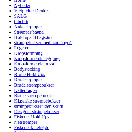
Home
Nyheder
Vælg efter Denier
SALG
tilbehør
Ankelstrømper
Strømper bagpå
Hold ups til bagsøm
strømpebukser med søm bagpå
Legeme
Kropsformning
Kropsformende leggings
Kropsformende trusse
Bodystocking
Brude Hold Ups
Brudestrømper
Brude strømpebukser
Kattedragter
Børne strømpebukser
Klassiske strømpebukser
strømpebukser uden skridt
Designer strømpebukser
Fiskenet Hold Ups
Netstrømper
Fiskenet knæhøjde