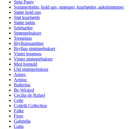
Strip Panty
Sommertights, hold ups, strømper, knæhøjder, ankelstrømper
Støtte hold ups
Støt knæhøjde
Støtte tights
Selebælter
Strømpebukser
Treggings
Bryllupssamling
Bryllup strømpebukser
Vinter leggings
Vinter strømpebukser
Med bomuld
Uld strømpebukser
Annes
Aristoc
Ballerina
Be Wicked
Cecilia de Rafael
Cette
Cottelli Collection
Falke
Fiore
Gabriella
Gatta