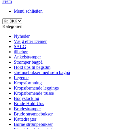
Frem
Menü schließen
Kategorien
Nyheder
Vælg efter Denier
SALG
tilbehør
Ankelstrømper
Strømper bagpå
Hold ups til bagsøm
strømpebukser med søm bagpå
Legeme
Kropsformning
Kropsformende leggings
Kropsformende trusse
Bodystocking
Brude Hold Ups
Brudestrømper
Brude strømpebukser
Kattedragter
Børne strømpebukser