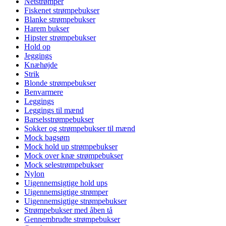
Netstrømper
Fiskenet strømpebukser
Blanke strømpebukser
Harem bukser
Hipster strømpebukser
Hold op
Jeggings
Knæhøjde
Strik
Blonde strømpebukser
Benvarmere
Leggings
Leggings til mænd
Barselsstrømpebukser
Sokker og strømpebukser til mænd
Mock bagsøm
Mock hold up strømpebukser
Mock over knæ strømpebukser
Mock selestrømpebukser
Nylon
Uigennemsigtige hold ups
Uigennemsigtige strømper
Uigennemsigtige strømpebukser
Strømpebukser med åben tå
Gennembrudte strømpebukser