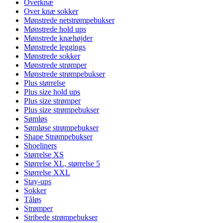
Overknæ
Over knæ sokker
Mønstrede netstrømpebukser
Mønstrede hold ups
Mønstrede knæhøjder
Mønstrede leggings
Mønstrede sokker
Mønstrede strømper
Mønstrede strømpebukser
Plus størrelse
Plus size hold ups
Plus size strømper
Plus size strømpebukser
Sømløs
Sømløse strømpebukser
Shape Strømpebukser
Shoeliners
Størrelse XS
Størrelse XL, størrelse 5
Størrelse XXL
Stay-ups
Sokker
Tåløs
Strømper
Stribede strømpebukser