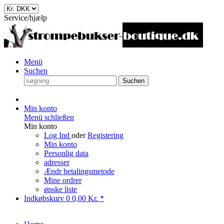
Service/hjælp
Menü
Suchen
Suchen
Min konto
Menü schließen
Min konto
Log Ind
oder
Registering
Min konto
Personlig data
adresser
Ændr betalingsmetode
Mine ordrer
ønske liste
Indkøbskurv
0
0,00 Kr. *