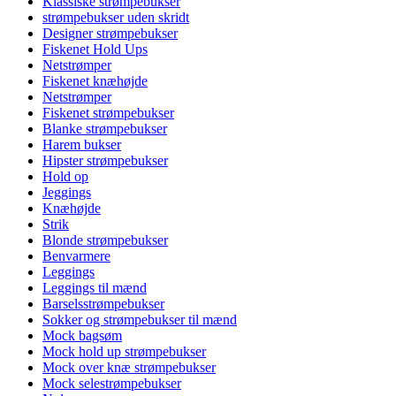
Klassiske strømpebukser
strømpebukser uden skridt
Designer strømpebukser
Fiskenet Hold Ups
Netstrømper
Fiskenet knæhøjde
Netstrømper
Fiskenet strømpebukser
Blanke strømpebukser
Harem bukser
Hipster strømpebukser
Hold op
Jeggings
Knæhøjde
Strik
Blonde strømpebukser
Benvarmere
Leggings
Leggings til mænd
Barselsstrømpebukser
Sokker og strømpebukser til mænd
Mock bagsøm
Mock hold up strømpebukser
Mock over knæ strømpebukser
Mock selestrømpebukser