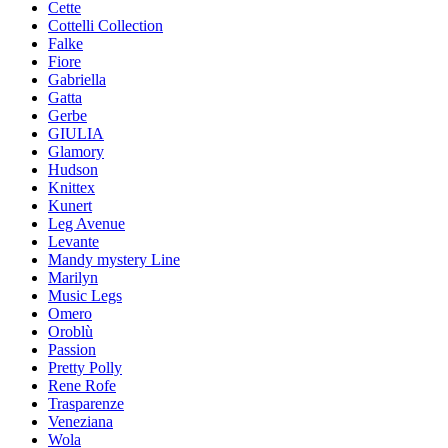
Cette
Cottelli Collection
Falke
Fiore
Gabriella
Gatta
Gerbe
GIULIA
Glamory
Hudson
Knittex
Kunert
Leg Avenue
Levante
Mandy mystery Line
Marilyn
Music Legs
Omero
Oroblù
Passion
Pretty Polly
Rene Rofe
Trasparenze
Veneziana
Wola