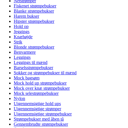
Netstrømper
Fiskenet strømpebukser
Blanke strømpebukser
Harem bukser
Hipster strømpebukser
Hold op
Jeggings
Knæhøjde
Strik
Blonde strømpebukser
Benvarmere
Leggings
Leggings til mænd
Barselsstrømpebukser
Sokker og strømpebukser til mænd
Mock bagsøm
Mock hold up strømpebukser
Mock over knæ strømpebukser
Mock selestrømpebukser
Nylon
Uigennemsigtige hold ups
Uigennemsigtige strømper
Uigennemsigtige strømpebukser
Strømpebukser med åben tå
Gennembrudte strømpebukser