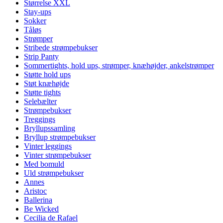
Størrelse XXL
Stay-ups
Sokker
Tåløs
Strømper
Stribede strømpebukser
Strip Panty
Sommertights, hold ups, strømper, knæhøjder, ankelstrømper
Støtte hold ups
Støt knæhøjde
Støtte tights
Selebælter
Strømpebukser
Treggings
Bryllupssamling
Bryllup strømpebukser
Vinter leggings
Vinter strømpebukser
Med bomuld
Uld strømpebukser
Annes
Aristoc
Ballerina
Be Wicked
Cecilia de Rafael