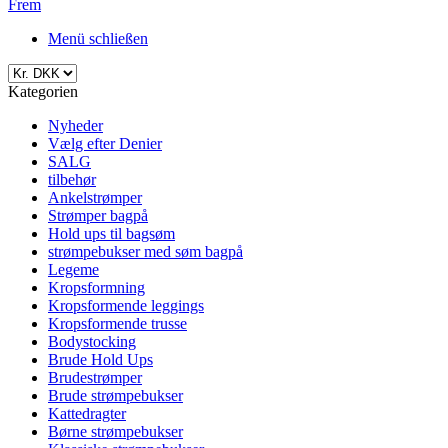
Frem
Menü schließen
Kategorien
Nyheder
Vælg efter Denier
SALG
tilbehør
Ankelstrømper
Strømper bagpå
Hold ups til bagsøm
strømpebukser med søm bagpå
Legeme
Kropsformning
Kropsformende leggings
Kropsformende trusse
Bodystocking
Brude Hold Ups
Brudestrømper
Brude strømpebukser
Kattedragter
Børne strømpebukser