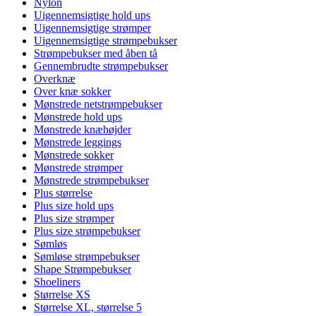
Nylon
Uigennemsigtige hold ups
Uigennemsigtige strømper
Uigennemsigtige strømpebukser
Strømpebukser med åben tå
Gennembrudte strømpebukser
Overknæ
Over knæ sokker
Mønstrede netstrømpebukser
Mønstrede hold ups
Mønstrede knæhøjder
Mønstrede leggings
Mønstrede sokker
Mønstrede strømper
Mønstrede strømpebukser
Plus størrelse
Plus size hold ups
Plus size strømper
Plus size strømpebukser
Sømløs
Sømløse strømpebukser
Shape Strømpebukser
Shoeliners
Størrelse XS
Størrelse XL, størrelse 5