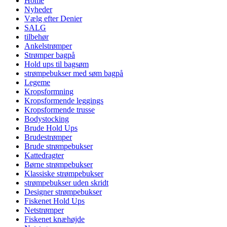
Home
Nyheder
Vælg efter Denier
SALG
tilbehør
Ankelstrømper
Strømper bagpå
Hold ups til bagsøm
strømpebukser med søm bagpå
Legeme
Kropsformning
Kropsformende leggings
Kropsformende trusse
Bodystocking
Brude Hold Ups
Brudestrømper
Brude strømpebukser
Kattedragter
Børne strømpebukser
Klassiske strømpebukser
strømpebukser uden skridt
Designer strømpebukser
Fiskenet Hold Ups
Netstrømper
Fiskenet knæhøjde