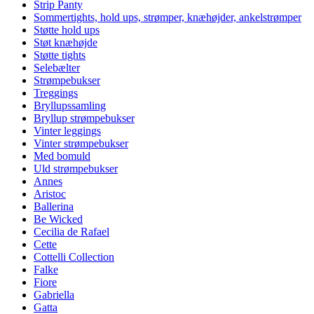
Strip Panty
Sommertights, hold ups, strømper, knæhøjder, ankelstrømper
Støtte hold ups
Støt knæhøjde
Støtte tights
Selebælter
Strømpebukser
Treggings
Bryllupssamling
Bryllup strømpebukser
Vinter leggings
Vinter strømpebukser
Med bomuld
Uld strømpebukser
Annes
Aristoc
Ballerina
Be Wicked
Cecilia de Rafael
Cette
Cottelli Collection
Falke
Fiore
Gabriella
Gatta