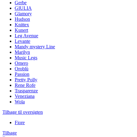
Gerbe
GIULIA
Glamory
Hudson
Knittex
Kunert
Leg Avenue
Levante
Mandy mystery Line
Marilyn
Music Legs
Omero
Oroblù
Passion
Pretty Polly
Rene Rofe
Trasparenze
Veneziana
Wola
Tilbage til oversigten
Fiore
Tilbage