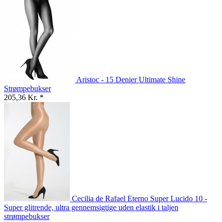
Aristoc - 15 Denier Ultimate Shine
Strømpebukser
205,36 Kr. *
Cecilia de Rafael Eterno Super Lucido 10 -
Super glitrende, ultra gennemsigtige uden elastik i taljen
strømpebukser