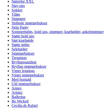
Størrelse XXL
Stay-ups
Sokker
Tåløs
Strømper
Stribede strømpebukser
Strip Panty
Sommertights, hold ups, strømper, knæhøjder, ankelstrømper
Støtte hold ups
Støt knæhøjde
Støtte tights
Selebælter
Strømpebukser
Treggings
Bryllupssamling
Bryllup strømpebukser
Vinter leggings
Vinter strømpebukser
Med bomuld
Uld strømpebukser
Annes
Aristoc
Ballerina
Be Wicked
Cecilia de Rafael