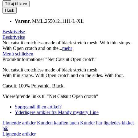
Tilføj til kurv
Husk
Varenr.
MML.25501211111-L-XL
Beskrivelse
Beskrivelse
Net catsuit crotchless made of black stretch mesh. With thin straps.
With Open crotch and on the...
mehr
Menü schließen
Produktinformationer "Net Catsuit Open crotch"
Net catsuit crotchless made of black stretch mesh.
With thin straps. With Open crotch and on the sides. With foot.
Catsuit. 100% Polyamid. Black,
Videreførende links til "Net Catsuit Open crotch"
Spørgsmål til en artikel?
Yderligere artikler fra Mandy mystery Line
Lignende artikler
Kunden kauften auch
Kunder har ligeledes kikket
på:
Lignende artikler