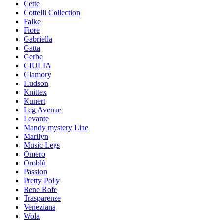
Cette
Cottelli Collection
Falke
Fiore
Gabriella
Gatta
Gerbe
GIULIA
Glamory
Hudson
Knittex
Kunert
Leg Avenue
Levante
Mandy mystery Line
Marilyn
Music Legs
Omero
Oroblù
Passion
Pretty Polly
Rene Rofe
Trasparenze
Veneziana
Wola