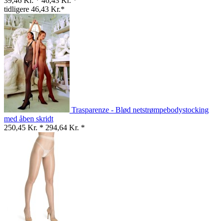
39,46 Kr. *
46,43 Kr. *
tidligere 46,43 Kr.*
Trasparenze - Blød netstrømpebodystocking
med åben skridt
250,45 Kr. *
294,64 Kr. *