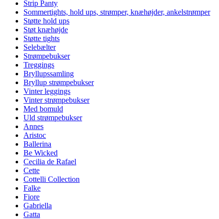
Strip Panty
Sommertights, hold ups, strømper, knæhøjder, ankelstrømper
Støtte hold ups
Støt knæhøjde
Støtte tights
Selebælter
Strømpebukser
Treggings
Bryllupssamling
Bryllup strømpebukser
Vinter leggings
Vinter strømpebukser
Med bomuld
Uld strømpebukser
Annes
Aristoc
Ballerina
Be Wicked
Cecilia de Rafael
Cette
Cottelli Collection
Falke
Fiore
Gabriella
Gatta