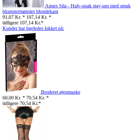
Annes Sila - Halv-opak stay-ups med smuk
blomstermønster blondekant
91,07 Kr. *
107,14 Kr. *
tidligere 107,14 Kr.*
Kunder har ligeledes kikket på:
Broderet øjenmaske
60,00 Kr. *
70,54 Kr. *
tidligere 70,54 Kr.*