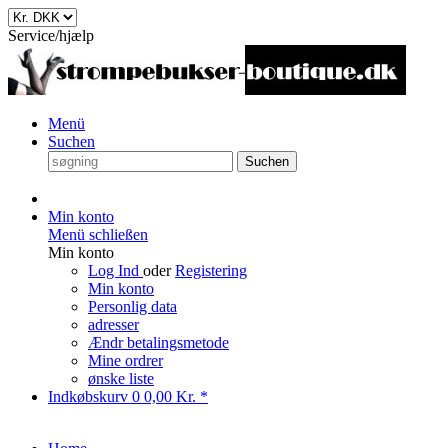
Service/hjælp
Menü
Suchen
Suchen
Min konto
Menü schließen
Min konto
Log Ind
oder
Registering
Min konto
Personlig data
adresser
Ændr betalingsmetode
Mine ordrer
ønske liste
Indkøbskurv
0
0,00 Kr. *