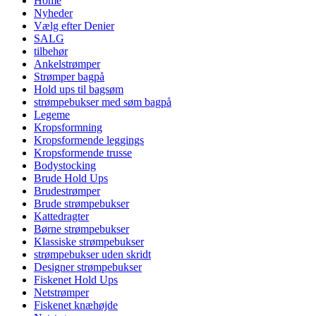
Home
Nyheder
Vælg efter Denier
SALG
tilbehør
Ankelstrømper
Strømper bagpå
Hold ups til bagsøm
strømpebukser med søm bagpå
Legeme
Kropsformning
Kropsformende leggings
Kropsformende trusse
Bodystocking
Brude Hold Ups
Brudestrømper
Brude strømpebukser
Kattedragter
Børne strømpebukser
Klassiske strømpebukser
strømpebukser uden skridt
Designer strømpebukser
Fiskenet Hold Ups
Netstrømper
Fiskenet knæhøjde