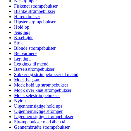
Netstrømper
Fiskenet strømpebukser
Blanke strømpebukser
Harem bukser
Hipster strømpebukser
Hold op
Jeggings
Knæhøjde
Strik
Blonde strømpebukser
Benvarmere
Leggings
Leggings til mænd
Barselsstrømpebukser
Sokker og strømpebukser til mænd
Mock bagsøm
Mock hold up strømpebukser
Mock over knæ strømpebukser
Mock selestrømpebukser
Nylon
Uigennemsigtige hold ups
Uigennemsigtige strømper
Uigennemsigtige strømpebukser
Strømpebukser med åben tå
Gennembrudte strømpebukser