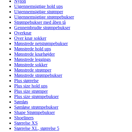
Nylon
Uigennemsigtige hold ups
Uigennemsigtige strømper
Uigennemsigtige strømpebukser
Strømpebukser med åben tå
Gennembrudte strømpebukser
Overknæ
Over knæ sokker
Mønstrede netstrømpebukser
Mønstrede hold ups
Mønstrede knæhøjder
Mønstrede leggings
Mønstrede sokker
Mønstrede strømper
Mønstrede strømpebukser
Plus størrelse
Plus size hold ups
Plus size strømper
Plus size strømpebukser
Sømløs
Sømløse strømpebukser
Shape Strømpebukser
Shoeliners
Størrelse XS
Størrelse XL, størrelse 5