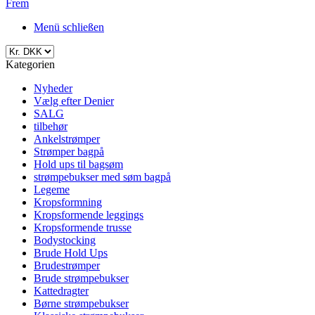
Frem
Menü schließen
Kategorien
Nyheder
Vælg efter Denier
SALG
tilbehør
Ankelstrømper
Strømper bagpå
Hold ups til bagsøm
strømpebukser med søm bagpå
Legeme
Kropsformning
Kropsformende leggings
Kropsformende trusse
Bodystocking
Brude Hold Ups
Brudestrømper
Brude strømpebukser
Kattedragter
Børne strømpebukser