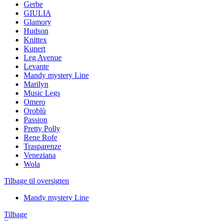
Gerbe
GIULIA
Glamory
Hudson
Knittex
Kunert
Leg Avenue
Levante
Mandy mystery Line
Marilyn
Music Legs
Omero
Oroblù
Passion
Pretty Polly
Rene Rofe
Trasparenze
Veneziana
Wola
Tilbage til oversigten
Mandy mystery Line
Tilbage