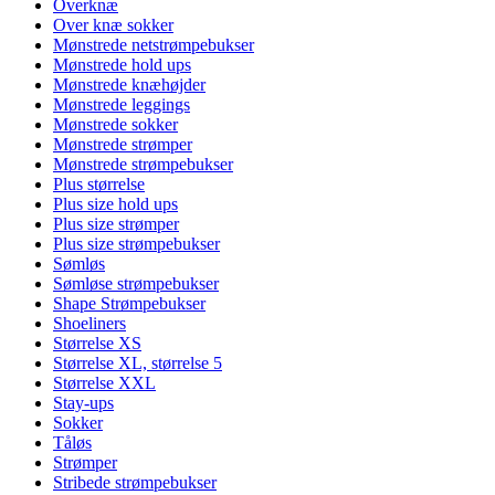
Overknæ
Over knæ sokker
Mønstrede netstrømpebukser
Mønstrede hold ups
Mønstrede knæhøjder
Mønstrede leggings
Mønstrede sokker
Mønstrede strømper
Mønstrede strømpebukser
Plus størrelse
Plus size hold ups
Plus size strømper
Plus size strømpebukser
Sømløs
Sømløse strømpebukser
Shape Strømpebukser
Shoeliners
Størrelse XS
Størrelse XL, størrelse 5
Størrelse XXL
Stay-ups
Sokker
Tåløs
Strømper
Stribede strømpebukser