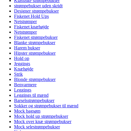
Klassiske strømpebukser
strømpebukser uden skridt
Designer strømpebukser
Fiskenet Hold Ups
Netstrømper
Fiskenet knæhøjde
Netstrømper
Fiskenet strømpebukser
Blanke strømpebukser
Harem bukser
Hipster strømpebukser
Hold op
Jeggings
Knæhøjde
Strik
Blonde strømpebukser
Benvarmere
Leggings
Leggings til mænd
Barselsstrømpebukser
Sokker og strømpebukser til mænd
Mock bagsøm
Mock hold up strømpebukser
Mock over knæ strømpebukser
Mock selestrømpebukser