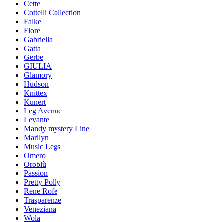
Cette
Cottelli Collection
Falke
Fiore
Gabriella
Gatta
Gerbe
GIULIA
Glamory
Hudson
Knittex
Kunert
Leg Avenue
Levante
Mandy mystery Line
Marilyn
Music Legs
Omero
Oroblù
Passion
Pretty Polly
Rene Rofe
Trasparenze
Veneziana
Wola