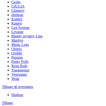
Gerbe
GIULIA
Glamory
Hudson
Knittex
Kunert
Leg Avenue
Levante
Mandy mystery Line
Marilyn
Music Legs
Omero
Oroblù
Passion
Pretty Polly
Rene Rofe
Trasparenze
Veneziana
Wola
Tilbage til oversigten
Hudson
Tilbage