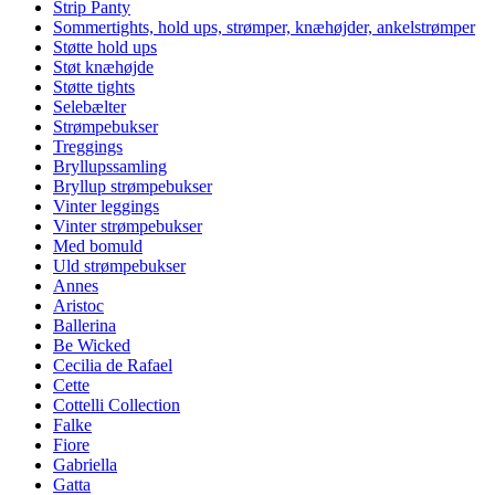
Strip Panty
Sommertights, hold ups, strømper, knæhøjder, ankelstrømper
Støtte hold ups
Støt knæhøjde
Støtte tights
Selebælter
Strømpebukser
Treggings
Bryllupssamling
Bryllup strømpebukser
Vinter leggings
Vinter strømpebukser
Med bomuld
Uld strømpebukser
Annes
Aristoc
Ballerina
Be Wicked
Cecilia de Rafael
Cette
Cottelli Collection
Falke
Fiore
Gabriella
Gatta