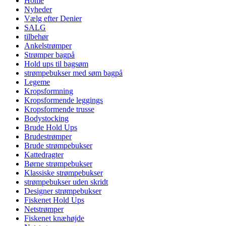
Home
Nyheder
Vælg efter Denier
SALG
tilbehør
Ankelstrømper
Strømper bagpå
Hold ups til bagsøm
strømpebukser med søm bagpå
Legeme
Kropsformning
Kropsformende leggings
Kropsformende trusse
Bodystocking
Brude Hold Ups
Brudestrømper
Brude strømpebukser
Kattedragter
Børne strømpebukser
Klassiske strømpebukser
strømpebukser uden skridt
Designer strømpebukser
Fiskenet Hold Ups
Netstrømper
Fiskenet knæhøjde