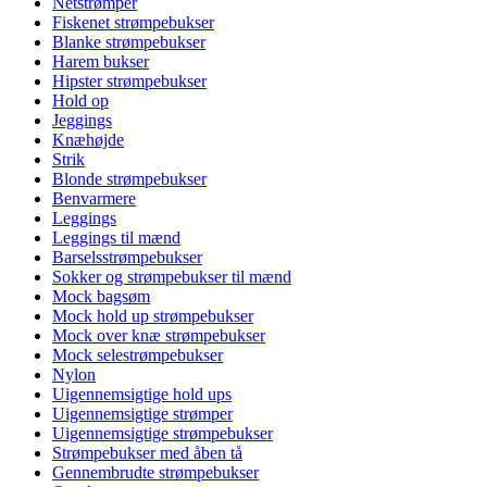
Netstrømper
Fiskenet strømpebukser
Blanke strømpebukser
Harem bukser
Hipster strømpebukser
Hold op
Jeggings
Knæhøjde
Strik
Blonde strømpebukser
Benvarmere
Leggings
Leggings til mænd
Barselsstrømpebukser
Sokker og strømpebukser til mænd
Mock bagsøm
Mock hold up strømpebukser
Mock over knæ strømpebukser
Mock selestrømpebukser
Nylon
Uigennemsigtige hold ups
Uigennemsigtige strømper
Uigennemsigtige strømpebukser
Strømpebukser med åben tå
Gennembrudte strømpebukser