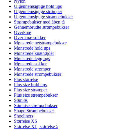
Nylon
Uigennemsigtige hold ups
Uigennemsigtige strømper
Uigennemsigtige strømpebukser
Strømpebukser med åben tå
Gennembrudte strømpebukser
Overknæ
Over knæ sokker
Mønstrede netstrømpebukser
Mønstrede hold ups
Mønstrede knæhøjder
Mønstrede leggings
Mønstrede sokker
Mønstrede strømper
Mønstrede strømpebukser
Plus størrelse
Plus size hold ups
Plus size strømper
Plus size strømpebukser
Sømløs
Sømløse strømpebukser
Shape Strømpebukser
Shoeliners
Størrelse XS
Størrelse XL, størrelse 5