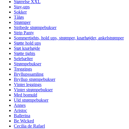
Størrelse XXL
Stay-ups
Sokker
Tåløs
Strømper
Stribede strømpebukser
Strip Panty
Sommertights, hold ups, strømper, knæhøjder, ankelstrømper
Støtte hold ups
Støt knæhøjde
Støtte tights
Selebælter
Strømpebukser
Treggings
Bryllupssamling
Bryllup strømpebukser
Vinter leggings
Vinter strømpebukser
Med bomuld
Uld strømpebukser
Annes
Aristoc
Ballerina
Be Wicked
Cecilia de Rafael