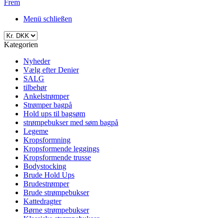
Frem
Menü schließen
Kategorien
Nyheder
Vælg efter Denier
SALG
tilbehør
Ankelstrømper
Strømper bagpå
Hold ups til bagsøm
strømpebukser med søm bagpå
Legeme
Kropsformning
Kropsformende leggings
Kropsformende trusse
Bodystocking
Brude Hold Ups
Brudestrømper
Brude strømpebukser
Kattedragter
Børne strømpebukser