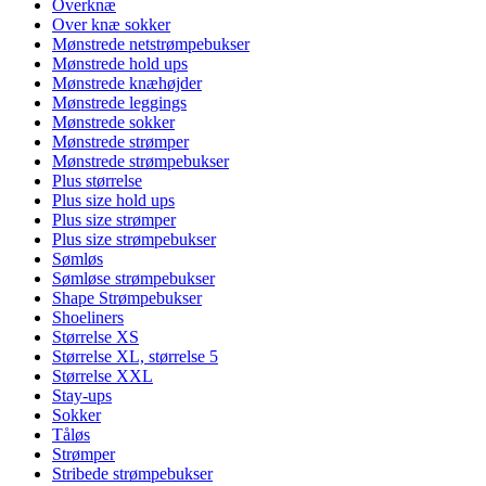
Overknæ
Over knæ sokker
Mønstrede netstrømpebukser
Mønstrede hold ups
Mønstrede knæhøjder
Mønstrede leggings
Mønstrede sokker
Mønstrede strømper
Mønstrede strømpebukser
Plus størrelse
Plus size hold ups
Plus size strømper
Plus size strømpebukser
Sømløs
Sømløse strømpebukser
Shape Strømpebukser
Shoeliners
Størrelse XS
Størrelse XL, størrelse 5
Størrelse XXL
Stay-ups
Sokker
Tåløs
Strømper
Stribede strømpebukser