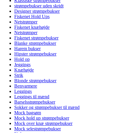
Klassiske strømpebukser
strømpebukser uden skridt
Designer strømpebukser
Fiskenet Hold Ups
Netstrømper
Fiskenet knæhøjde
Netstrømper
Fiskenet strømpebukser
Blanke strømpebukser
Harem bukser
Hipster strømpebukser
Hold op
Jeggings
Knæhøjde
Strik
Blonde strømpebukser
Benvarmere
Leggings
Leggings til mænd
Barselsstrømpebukser
Sokker og strømpebukser til mænd
Mock bagsøm
Mock hold up strømpebukser
Mock over knæ strømpebukser
Mock selestrømpebukser