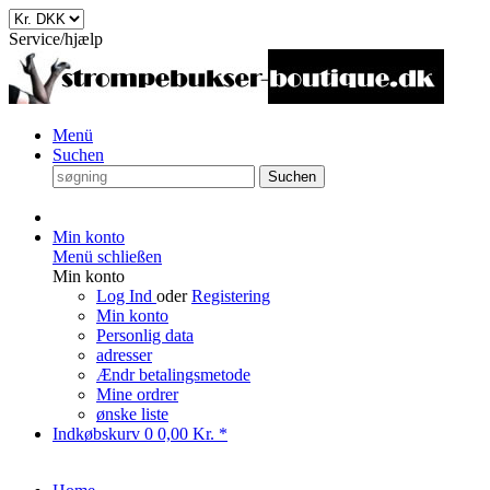
Service/hjælp
Menü
Suchen
Suchen
Min konto
Menü schließen
Min konto
Log Ind
oder
Registering
Min konto
Personlig data
adresser
Ændr betalingsmetode
Mine ordrer
ønske liste
Indkøbskurv
0
0,00 Kr. *