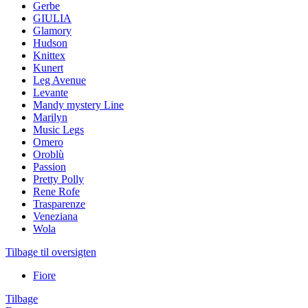
Gerbe
GIULIA
Glamory
Hudson
Knittex
Kunert
Leg Avenue
Levante
Mandy mystery Line
Marilyn
Music Legs
Omero
Oroblù
Passion
Pretty Polly
Rene Rofe
Trasparenze
Veneziana
Wola
Tilbage til oversigten
Fiore
Tilbage