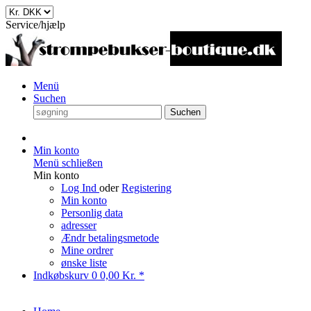
Service/hjælp
Menü
Suchen
Suchen
Min konto
Menü schließen
Min konto
Log Ind
oder
Registering
Min konto
Personlig data
adresser
Ændr betalingsmetode
Mine ordrer
ønske liste
Indkøbskurv
0
0,00 Kr. *