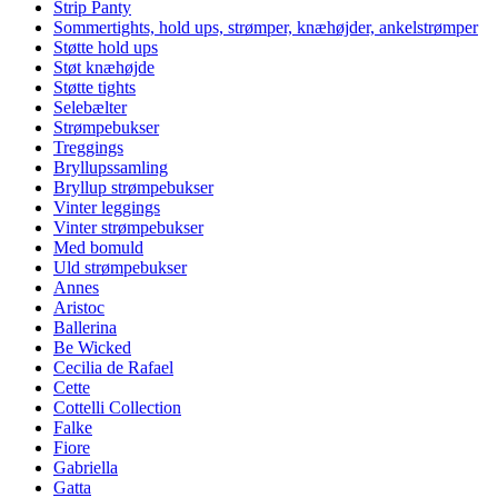
Strip Panty
Sommertights, hold ups, strømper, knæhøjder, ankelstrømper
Støtte hold ups
Støt knæhøjde
Støtte tights
Selebælter
Strømpebukser
Treggings
Bryllupssamling
Bryllup strømpebukser
Vinter leggings
Vinter strømpebukser
Med bomuld
Uld strømpebukser
Annes
Aristoc
Ballerina
Be Wicked
Cecilia de Rafael
Cette
Cottelli Collection
Falke
Fiore
Gabriella
Gatta