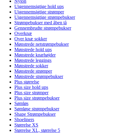
Nylon
Uigennemsigtige hold ups
Uigennemsigtige strømper
Uigennemsigtige strømpebukser
Strømpebukser med åben tå
Gennembrudte strømpebukser
Overknæ
Over knæ sokker
Mønstrede netstrømpebukser
Mønstrede hold ups
Mønstrede knæhøjder
Mønstrede leggings
Mønstrede sokker
Mønstrede strømper
Mønstrede strømpebukser
Plus størrelse
Plus size hold ups
Plus size strømper
Plus size strømpebukser
Sømløs
Sømløse strømpebukser
Shape Strømpebukser
Shoeliners
Størrelse XS
Størrelse XL, størrelse 5