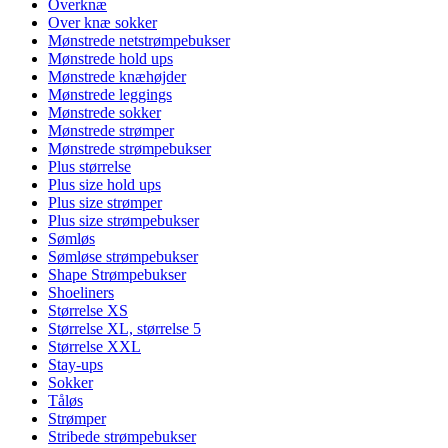
Overknæ
Over knæ sokker
Mønstrede netstrømpebukser
Mønstrede hold ups
Mønstrede knæhøjder
Mønstrede leggings
Mønstrede sokker
Mønstrede strømper
Mønstrede strømpebukser
Plus størrelse
Plus size hold ups
Plus size strømper
Plus size strømpebukser
Sømløs
Sømløse strømpebukser
Shape Strømpebukser
Shoeliners
Størrelse XS
Størrelse XL, størrelse 5
Størrelse XXL
Stay-ups
Sokker
Tåløs
Strømper
Stribede strømpebukser