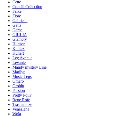
Cette
Cottelli Collection
Falke
Fiore
Gabriella
Gatta
Gerbe
GIULIA
Glamory
Hudson
Knittex
Kunert
Leg Avenue
Levante
Mandy mystery Line
Marilyn
Music Legs
Omero
Oroblù
Passion
Pretty Polly
Rene Rofe
Trasparenze
Veneziana
Wola