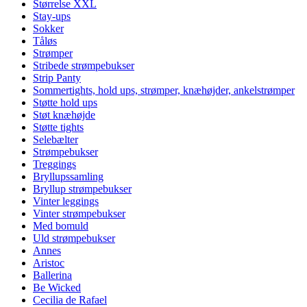
Størrelse XXL
Stay-ups
Sokker
Tåløs
Strømper
Stribede strømpebukser
Strip Panty
Sommertights, hold ups, strømper, knæhøjder, ankelstrømper
Støtte hold ups
Støt knæhøjde
Støtte tights
Selebælter
Strømpebukser
Treggings
Bryllupssamling
Bryllup strømpebukser
Vinter leggings
Vinter strømpebukser
Med bomuld
Uld strømpebukser
Annes
Aristoc
Ballerina
Be Wicked
Cecilia de Rafael