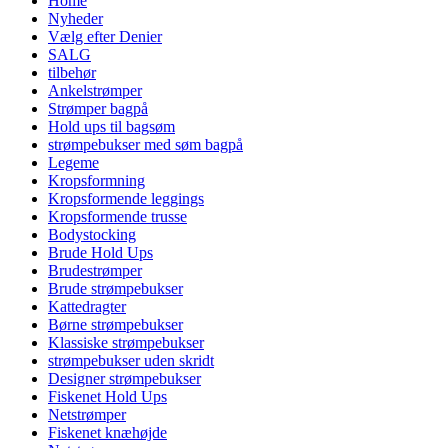
Home
Nyheder
Vælg efter Denier
SALG
tilbehør
Ankelstrømper
Strømper bagpå
Hold ups til bagsøm
strømpebukser med søm bagpå
Legeme
Kropsformning
Kropsformende leggings
Kropsformende trusse
Bodystocking
Brude Hold Ups
Brudestrømper
Brude strømpebukser
Kattedragter
Børne strømpebukser
Klassiske strømpebukser
strømpebukser uden skridt
Designer strømpebukser
Fiskenet Hold Ups
Netstrømper
Fiskenet knæhøjde