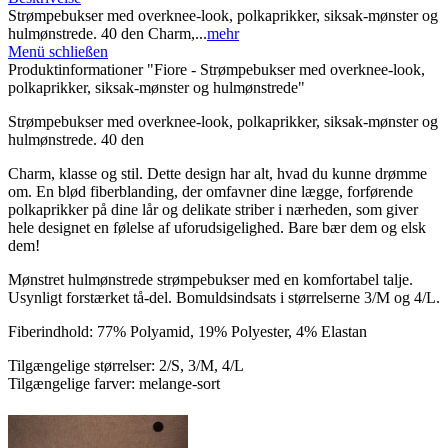
Strømpebukser med overknee-look, polkaprikker, siksak-mønster og
hulmønstrede. 40 den Charm,...
mehr
Menü schließen
Produktinformationer "Fiore - Strømpebukser med overknee-look,
polkaprikker, siksak-mønster og hulmønstrede"
Strømpebukser med overknee-look, polkaprikker, siksak-mønster og
hulmønstrede. 40 den
Charm, klasse og stil. Dette design har alt, hvad du kunne drømme
om. En blød fiberblanding, der omfavner dine lægge, forførende
polkaprikker på dine lår og delikate striber i nærheden, som giver
hele designet en følelse af uforudsigelighed. Bare bær dem og elsk
dem!
Mønstret hulmønstrede strømpebukser med en komfortabel talje.
Usynligt forstærket tå-del. Bomuldsindsats i størrelserne 3/M og 4/L.
Fiberindhold: 77% Polyamid, 19% Polyester, 4% Elastan
Tilgængelige størrelser: 2/S, 3/M, 4/L
Tilgængelige farver: melange-sort