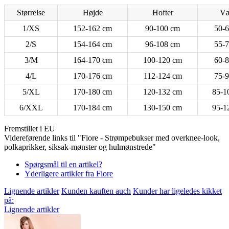
Størrelse
Højde
Hofter
Væ
1/XS
152-162 cm
90-100 cm
50-6
2/S
154-164 cm
96-108 cm
55-7
3/M
164-170 cm
100-120 cm
60-8
4/L
170-176 cm
112-124 cm
75-9
5/XL
170-180 cm
120-132 cm
85-1
6/XXL
170-184 cm
130-150 cm
95-1
Fremstillet i EU
Videreførende links til "Fiore - Strømpebukser med overknee-look,
polkaprikker, siksak-mønster og hulmønstrede"
Spørgsmål til en artikel?
Yderligere artikler fra Fiore
Lignende artikler
Kunden kauften auch
Kunder har ligeledes kikket
på:
Lignende artikler