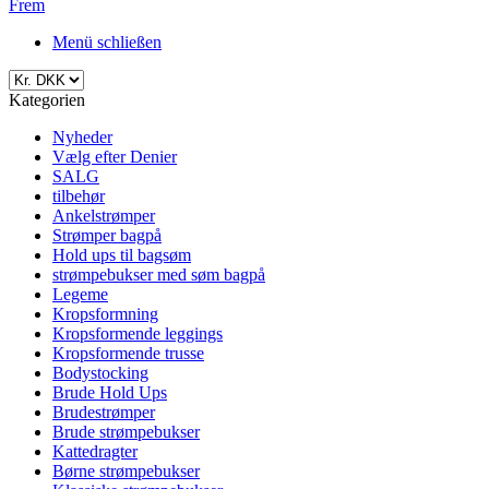
Frem
Menü schließen
Kategorien
Nyheder
Vælg efter Denier
SALG
tilbehør
Ankelstrømper
Strømper bagpå
Hold ups til bagsøm
strømpebukser med søm bagpå
Legeme
Kropsformning
Kropsformende leggings
Kropsformende trusse
Bodystocking
Brude Hold Ups
Brudestrømper
Brude strømpebukser
Kattedragter
Børne strømpebukser