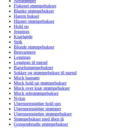
Netstrømper
Fiskenet strømpebukser
Blanke strømpebukser
Harem bukser
Hipster strømpebukser
Hold op
Jeggings
Knæhøjde
Strik
Blonde strømpebukser
Benvarmere
Leggings
Leggings til mænd
Barselsstrømpebukser
Sokker og strømpebukser til mænd
Mock bagsøm
Mock hold up strømpebukser
Mock over knæ strømpebukser
Mock selestrømpebukser
Nylon
Uigennemsigtige hold ups
Uigennemsigtige strømper
Uigennemsigtige strømpebukser
Strømpebukser med åben tå
Gennembrudte strømpebukser