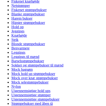
Fiskenet knæhøjde
Netstrømper
Fiskenet strømpebukser
Blanke strømpebukser
Harem bukser
Hipster strømpebukser
Hold op
Jeggings
Knæhøjde
Strik
Blonde strømpebukser
Benvarmere
Leggings
Leggings til mænd
Barselsstrømpebukser
Sokker og strømpebukser til mænd
Mock bagsøm
Mock hold up strømpebukser
Mock over knæ strømpebukser
Mock selestrømpebukser
Nylon
Uigennemsigtige hold ups
Uigennemsigtige strømper
Uigennemsigtige strømpebukser
Strømpebukser med åben tå