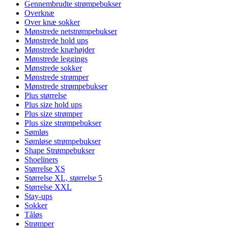
Gennembrudte strømpebukser
Overknæ
Over knæ sokker
Mønstrede netstrømpebukser
Mønstrede hold ups
Mønstrede knæhøjder
Mønstrede leggings
Mønstrede sokker
Mønstrede strømper
Mønstrede strømpebukser
Plus størrelse
Plus size hold ups
Plus size strømper
Plus size strømpebukser
Sømløs
Sømløse strømpebukser
Shape Strømpebukser
Shoeliners
Størrelse XS
Størrelse XL, størrelse 5
Størrelse XXL
Stay-ups
Sokker
Tåløs
Strømper