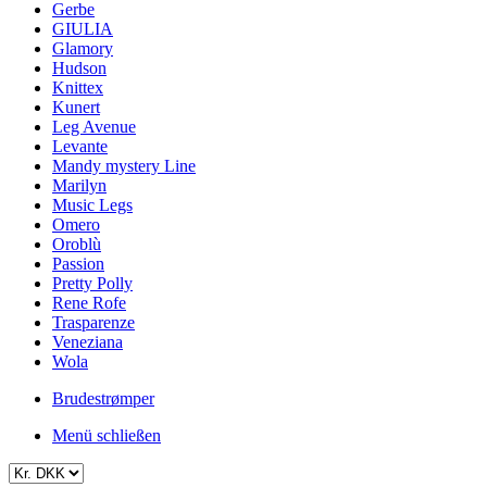
Gerbe
GIULIA
Glamory
Hudson
Knittex
Kunert
Leg Avenue
Levante
Mandy mystery Line
Marilyn
Music Legs
Omero
Oroblù
Passion
Pretty Polly
Rene Rofe
Trasparenze
Veneziana
Wola
Brudestrømper
Menü schließen