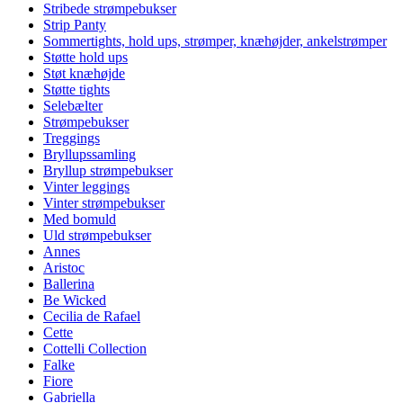
Stribede strømpebukser
Strip Panty
Sommertights, hold ups, strømper, knæhøjder, ankelstrømper
Støtte hold ups
Støt knæhøjde
Støtte tights
Selebælter
Strømpebukser
Treggings
Bryllupssamling
Bryllup strømpebukser
Vinter leggings
Vinter strømpebukser
Med bomuld
Uld strømpebukser
Annes
Aristoc
Ballerina
Be Wicked
Cecilia de Rafael
Cette
Cottelli Collection
Falke
Fiore
Gabriella