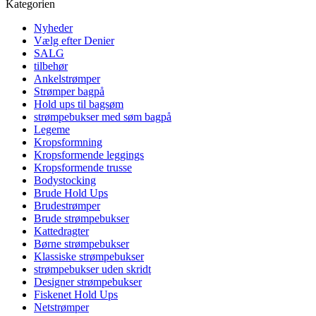
Kategorien
Nyheder
Vælg efter Denier
SALG
tilbehør
Ankelstrømper
Strømper bagpå
Hold ups til bagsøm
strømpebukser med søm bagpå
Legeme
Kropsformning
Kropsformende leggings
Kropsformende trusse
Bodystocking
Brude Hold Ups
Brudestrømper
Brude strømpebukser
Kattedragter
Børne strømpebukser
Klassiske strømpebukser
strømpebukser uden skridt
Designer strømpebukser
Fiskenet Hold Ups
Netstrømper