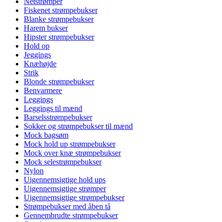
Netstrømper
Fiskenet strømpebukser
Blanke strømpebukser
Harem bukser
Hipster strømpebukser
Hold op
Jeggings
Knæhøjde
Strik
Blonde strømpebukser
Benvarmere
Leggings
Leggings til mænd
Barselsstrømpebukser
Sokker og strømpebukser til mænd
Mock bagsøm
Mock hold up strømpebukser
Mock over knæ strømpebukser
Mock selestrømpebukser
Nylon
Uigennemsigtige hold ups
Uigennemsigtige strømper
Uigennemsigtige strømpebukser
Strømpebukser med åben tå
Gennembrudte strømpebukser