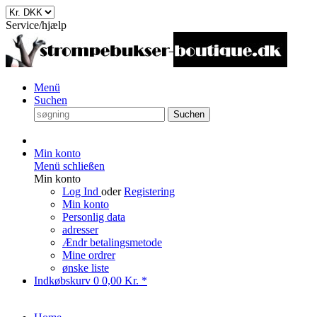
Service/hjælp
Menü
Suchen
Suchen
Min konto
Menü schließen
Min konto
Log Ind
oder
Registering
Min konto
Personlig data
adresser
Ændr betalingsmetode
Mine ordrer
ønske liste
Indkøbskurv
0
0,00 Kr. *