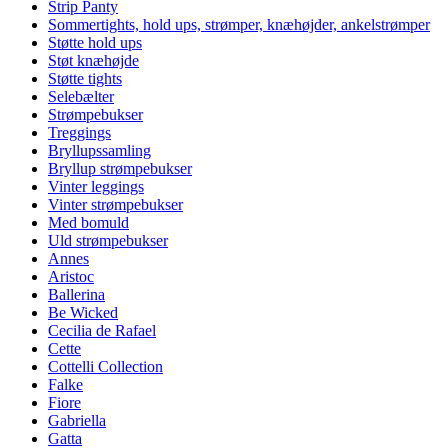
Strip Panty
Sommertights, hold ups, strømper, knæhøjder, ankelstrømper
Støtte hold ups
Støt knæhøjde
Støtte tights
Selebælter
Strømpebukser
Treggings
Bryllupssamling
Bryllup strømpebukser
Vinter leggings
Vinter strømpebukser
Med bomuld
Uld strømpebukser
Annes
Aristoc
Ballerina
Be Wicked
Cecilia de Rafael
Cette
Cottelli Collection
Falke
Fiore
Gabriella
Gatta