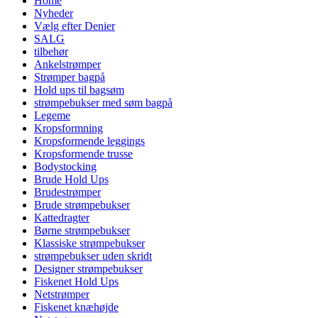
Home
Nyheder
Vælg efter Denier
SALG
tilbehør
Ankelstrømper
Strømper bagpå
Hold ups til bagsøm
strømpebukser med søm bagpå
Legeme
Kropsformning
Kropsformende leggings
Kropsformende trusse
Bodystocking
Brude Hold Ups
Brudestrømper
Brude strømpebukser
Kattedragter
Børne strømpebukser
Klassiske strømpebukser
strømpebukser uden skridt
Designer strømpebukser
Fiskenet Hold Ups
Netstrømper
Fiskenet knæhøjde