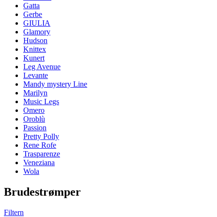
Gatta
Gerbe
GIULIA
Glamory
Hudson
Knittex
Kunert
Leg Avenue
Levante
Mandy mystery Line
Marilyn
Music Legs
Omero
Oroblù
Passion
Pretty Polly
Rene Rofe
Trasparenze
Veneziana
Wola
Brudestrømper
Filtern