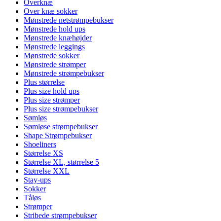
Overknæ
Over knæ sokker
Mønstrede netstrømpebukser
Mønstrede hold ups
Mønstrede knæhøjder
Mønstrede leggings
Mønstrede sokker
Mønstrede strømper
Mønstrede strømpebukser
Plus størrelse
Plus size hold ups
Plus size strømper
Plus size strømpebukser
Sømløs
Sømløse strømpebukser
Shape Strømpebukser
Shoeliners
Størrelse XS
Størrelse XL, størrelse 5
Størrelse XXL
Stay-ups
Sokker
Tåløs
Strømper
Stribede strømpebukser